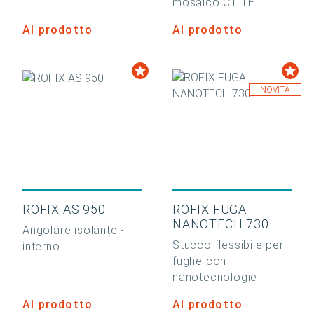
mosaico C1 TE
Al prodotto
Al prodotto
NOVITÀ
RÖFIX AS 950
RÖFIX FUGA
NANOTECH 730
Angolare isolante -
Stucco flessibile per
interno
fughe con
nanotecnologie
Al prodotto
Al prodotto