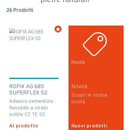
26 Prodotti
Novità
RÖFIX AG 685
Novità
SUPERFLEX S2
Scopri le nostre
Adesivo cementizio
novità
flessibile a strato
sottile C2 TE S2
Al prodotto
Nuovi prodotti