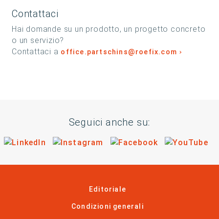
Contattaci
Hai domande su un prodotto, un progetto concreto
o un servizio?
Contattaci a
office.partschins@roefix.com
Seguici anche su:
Visita il nostro sito su LinkedIn
Visita il nostro sito su Ins
Visita il nost
Vi
Editoriale
Condizioni generali