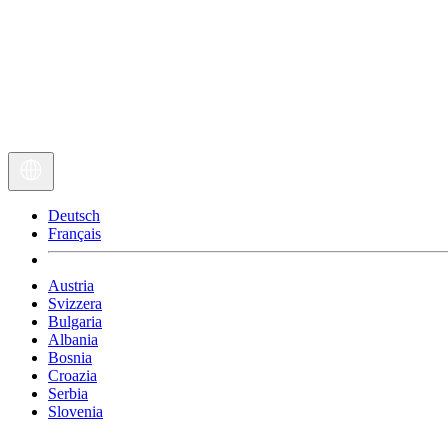
Deutsch
Français
Austria
Svizzera
Bulgaria
Albania
Bosnia
Croazia
Serbia
Slovenia