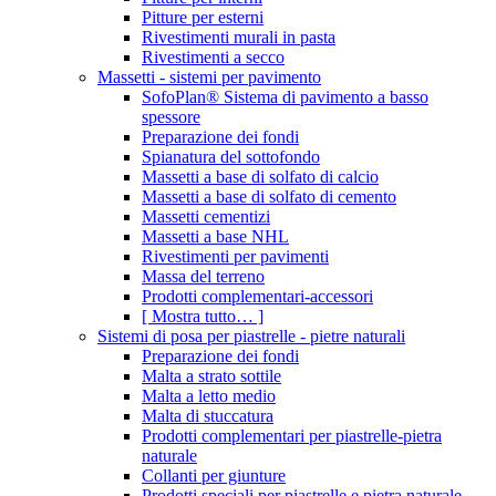
Pitture per esterni
Rivestimenti murali in pasta
Rivestimenti a secco
Massetti - sistemi per pavimento
SofoPlan® Sistema di pavimento a basso
spessore
Preparazione dei fondi
Spianatura del sottofondo
Massetti a base di solfato di calcio
Massetti a base di solfato di cemento
Massetti cementizi
Massetti a base NHL
Rivestimenti per pavimenti
Massa del terreno
Prodotti complementari-accessori
[ Mostra tutto… ]
Sistemi di posa per piastrelle - pietre naturali
Preparazione dei fondi
Malta a strato sottile
Malta a letto medio
Malta di stuccatura
Prodotti complementari per piastrelle-pietra
naturale
Collanti per giunture
Prodotti speciali per piastrelle e pietra naturale