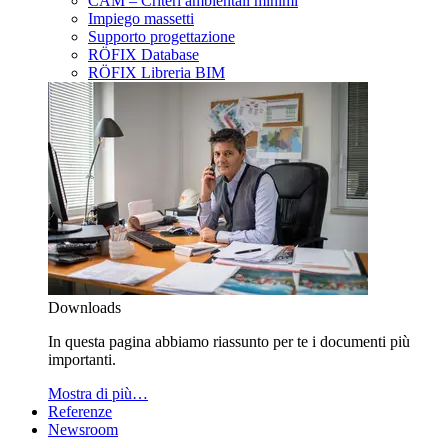
CAM – Criteri ambientali minimi
Impiego massetti
Supporto progettazione
RÖFIX Database
RÖFIX Libreria BIM
Downloads
In questa pagina abbiamo riassunto per te i documenti più
importanti.
Mostra di più…
Referenze
Newsroom