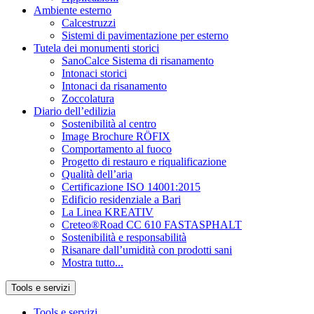
Ambiente esterno
Calcestruzzi
Sistemi di pavimentazione per esterno
Tutela dei monumenti storici
SanoCalce Sistema di risanamento
Intonaci storici
Intonaci da risanamento
Zoccolatura
Diario dell’edilizia
Sostenibilità al centro
Image Brochure RÖFIX
Comportamento al fuoco
Progetto di restauro e riqualificazione
Qualità dell’aria
Certificazione ISO 14001:2015
Edificio residenziale a Bari
La Linea KREATIV
Creteo®Road CC 610 FASTASPHALT
Sostenibilità e responsabilità
Risanare dall’umidità con prodotti sani
Mostra tutto...
Tools e servizi
Tools e servizi