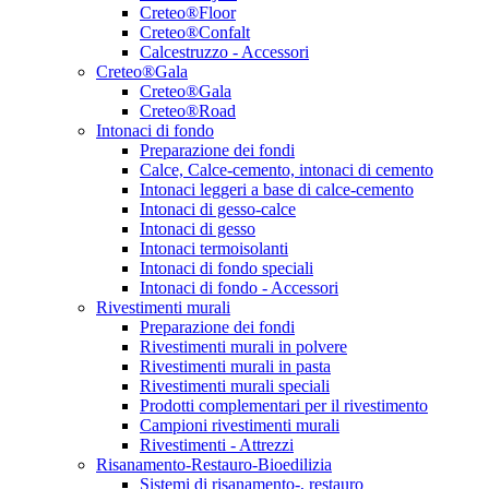
Creteo®Floor
Creteo®Confalt
Calcestruzzo - Accessori
Creteo®Gala
Creteo®Gala
Creteo®Road
Intonaci di fondo
Preparazione dei fondi
Calce, Calce-cemento, intonaci di cemento
Intonaci leggeri a base di calce-cemento
Intonaci di gesso-calce
Intonaci di gesso
Intonaci termoisolanti
Intonaci di fondo speciali
Intonaci di fondo - Accessori
Rivestimenti murali
Preparazione dei fondi
Rivestimenti murali in polvere
Rivestimenti murali in pasta
Rivestimenti murali speciali
Prodotti complementari per il rivestimento
Campioni rivestimenti murali
Rivestimenti - Attrezzi
Risanamento-Restauro-Bioedilizia
Sistemi di risanamento-, restauro