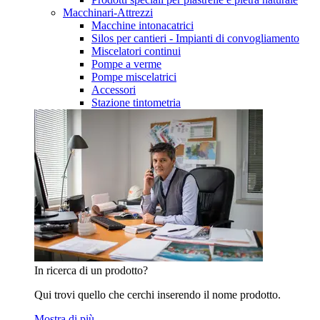
Macchinari-Attrezzi
Macchine intonacatrici
Silos per cantieri - Impianti di convogliamento
Miscelatori continui
Pompe a verme
Pompe miscelatrici
Accessori
Stazione tintometria
In ricerca di un prodotto?
Qui trovi quello che cerchi inserendo il nome prodotto.
Mostra di più…