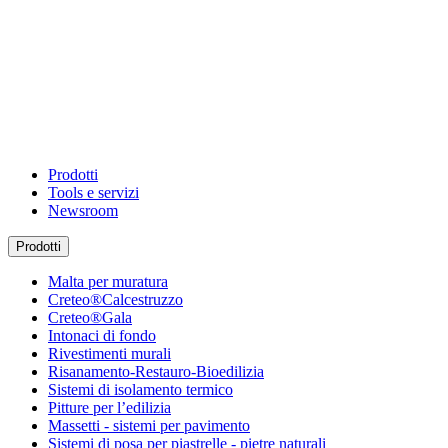
Prodotti
Tools e servizi
Newsroom
Prodotti
Malta per muratura
Creteo®Calcestruzzo
Creteo®Gala
Intonaci di fondo
Rivestimenti murali
Risanamento-Restauro-Bioedilizia
Sistemi di isolamento termico
Pitture per l’edilizia
Massetti - sistemi per pavimento
Sistemi di posa per piastrelle - pietre naturali