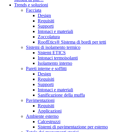
Trends e soluzioni
Facciata
Design
Requisiti
Supporti
Intonaci e materiali
Zoccolatura
RoofEtics® Sistema di bordi per tetti
Sistemi di isolamento termico
Sistemi ETICS
Intonaci termoisolanti
Isolamento interno
Pareti interne e soffitti
Design
Requisiti
Supporti
Intonaci e materiali
Sanificazione della muffa
Pavimentazioni
Requisiti
Applicazioni
Ambiente esterno
Calcestruzzi
Sistemi di pavimentazione per esterno