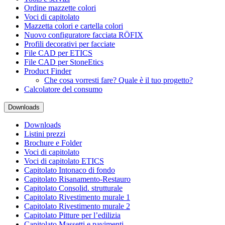
Ordine mazzette colori
Voci di capitolato
Mazzetta colori e cartella colori
Nuovo configuratore facciata RÖFIX
Profili decorativi per facciate
File CAD per ETICS
File CAD per StoneEtics
Product Finder
Che cosa vorresti fare? Quale è il tuo progetto?
Calcolatore del consumo
Downloads
Downloads
Listini prezzi
Brochure e Folder
Voci di capitolato
Voci di capitolato ETICS
Capitolato Intonaco di fondo
Capitolato Risanamento-Restauro
Capitolato Consolid. strutturale
Capitolato Rivestimento murale 1
Capitolato Rivestimento murale 2
Capitolato Pitture per l’edilizia
Capitolato Massetti e pavimenti