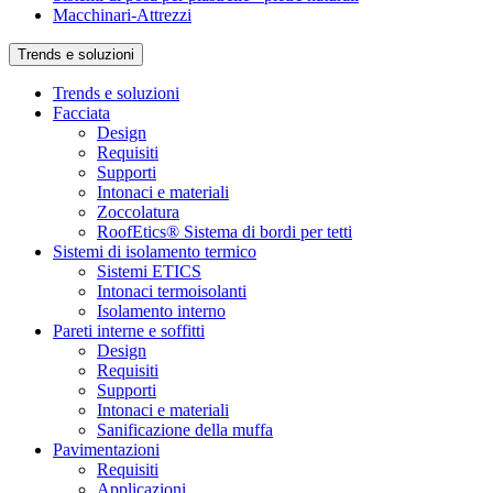
Macchinari-Attrezzi
Trends e soluzioni
Trends e soluzioni
Facciata
Design
Requisiti
Supporti
Intonaci e materiali
Zoccolatura
RoofEtics® Sistema di bordi per tetti
Sistemi di isolamento termico
Sistemi ETICS
Intonaci termoisolanti
Isolamento interno
Pareti interne e soffitti
Design
Requisiti
Supporti
Intonaci e materiali
Sanificazione della muffa
Pavimentazioni
Requisiti
Applicazioni