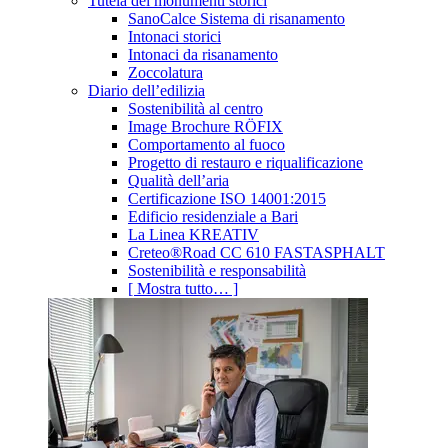
Tutela dei monumenti storici
SanoCalce Sistema di risanamento
Intonaci storici
Intonaci da risanamento
Zoccolatura
Diario dell’edilizia
Sostenibilità al centro
Image Brochure RÖFIX
Comportamento al fuoco
Progetto di restauro e riqualificazione
Qualità dell’aria
Certificazione ISO 14001:2015
Edificio residenziale a Bari
La Linea KREATIV
Creteo®Road CC 610 FASTASPHALT
Sostenibilità e responsabilità
[ Mostra tutto… ]