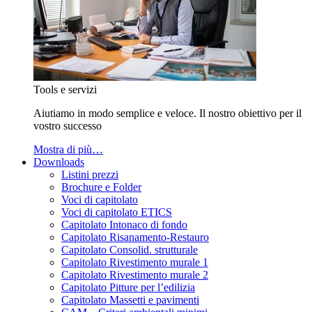
Tools e servizi
Aiutiamo in modo semplice e veloce. Il nostro obiettivo per il
vostro successo
Mostra di più…
Downloads
Listini prezzi
Brochure e Folder
Voci di capitolato
Voci di capitolato ETICS
Capitolato Intonaco di fondo
Capitolato Risanamento-Restauro
Capitolato Consolid. strutturale
Capitolato Rivestimento murale 1
Capitolato Rivestimento murale 2
Capitolato Pitture per l’edilizia
Capitolato Massetti e pavimenti