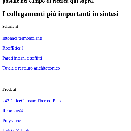
postale nel campo di ricerca qui sopra.
I collegamenti più importanti in sintesi
Soluzioni
Intonaci termoisolanti
RoofEtics®
Pareti interni e soffitti
Tutela e restauro arichitettonico
Prodotti
242 CalceClima® Thermo Plus
Renoplus®
Polystar®
Unistar® Light