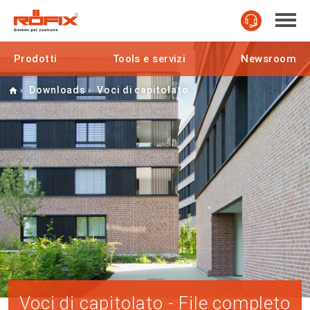
Prodotti
Tools e servizi
Newsroom
Home
Downloads
Voci di capitolato
Voci di capitolato - File completo