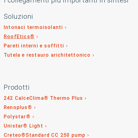
I collegamenti più importanti in sintesi
Soluzioni
Intonaci termoisolanti
RoofEtics®
Pareti interni e soffitti
Tutela e restauro arichitettonico
Prodotti
242 CalceClima® Thermo Plus
Renoplus®
Polystar®
Unistar® Light
Creteo®Standard CC 250 pump