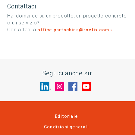
Contattaci
Hai domande su un prodotto, un progetto concreto
o un servizio?
Contattaci a
office.partschins@roefix.com
Seguici anche su:
Visita il nostro sito su LinkedIn
Visita il nostro sito su In
Visita il nostro sito 
Visita il nostro 
Editoriale
Condizioni generali