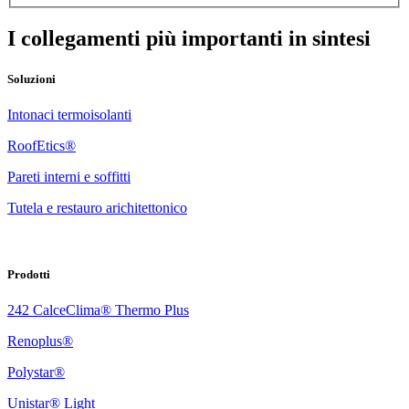
I collegamenti più importanti in sintesi
Soluzioni
Intonaci termoisolanti
RoofEtics®
Pareti interni e soffitti
Tutela e restauro arichitettonico
Prodotti
242 CalceClima® Thermo Plus
Renoplus®
Polystar®
Unistar® Light