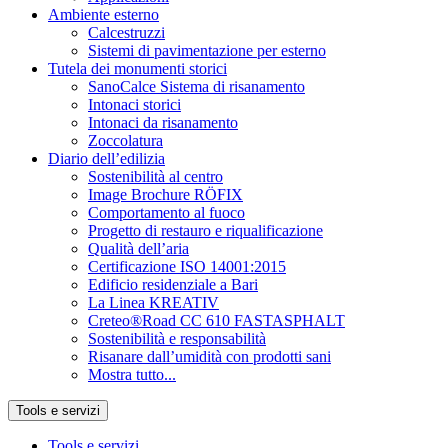
Ambiente esterno
Calcestruzzi
Sistemi di pavimentazione per esterno
Tutela dei monumenti storici
SanoCalce Sistema di risanamento
Intonaci storici
Intonaci da risanamento
Zoccolatura
Diario dell’edilizia
Sostenibilità al centro
Image Brochure RÖFIX
Comportamento al fuoco
Progetto di restauro e riqualificazione
Qualità dell’aria
Certificazione ISO 14001:2015
Edificio residenziale a Bari
La Linea KREATIV
Creteo®Road CC 610 FASTASPHALT
Sostenibilità e responsabilità
Risanare dall’umidità con prodotti sani
Mostra tutto...
Tools e servizi
Tools e servizi