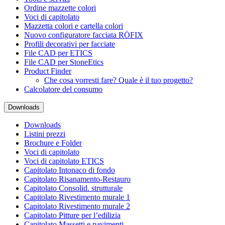
Ordine mazzette colori
Voci di capitolato
Mazzetta colori e cartella colori
Nuovo configuratore facciata RÖFIX
Profili decorativi per facciate
File CAD per ETICS
File CAD per StoneEtics
Product Finder
Che cosa vorresti fare? Quale è il tuo progetto?
Calcolatore del consumo
Downloads
Downloads
Listini prezzi
Brochure e Folder
Voci di capitolato
Voci di capitolato ETICS
Capitolato Intonaco di fondo
Capitolato Risanamento-Restauro
Capitolato Consolid. strutturale
Capitolato Rivestimento murale 1
Capitolato Rivestimento murale 2
Capitolato Pitture per l’edilizia
Capitolato Massetti e pavimenti