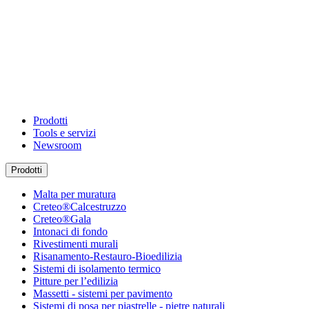
Prodotti
Tools e servizi
Newsroom
Prodotti
Malta per muratura
Creteo®Calcestruzzo
Creteo®Gala
Intonaci di fondo
Rivestimenti murali
Risanamento-Restauro-Bioedilizia
Sistemi di isolamento termico
Pitture per l’edilizia
Massetti - sistemi per pavimento
Sistemi di posa per piastrelle - pietre naturali