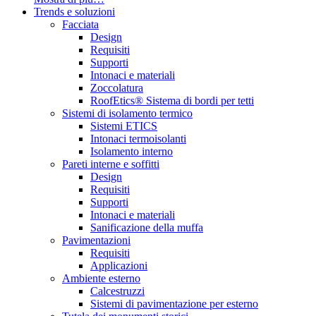
Trends e soluzioni
Facciata
Design
Requisiti
Supporti
Intonaci e materiali
Zoccolatura
RoofEtics® Sistema di bordi per tetti
Sistemi di isolamento termico
Sistemi ETICS
Intonaci termoisolanti
Isolamento interno
Pareti interne e soffitti
Design
Requisiti
Supporti
Intonaci e materiali
Sanificazione della muffa
Pavimentazioni
Requisiti
Applicazioni
Ambiente esterno
Calcestruzzi
Sistemi di pavimentazione per esterno