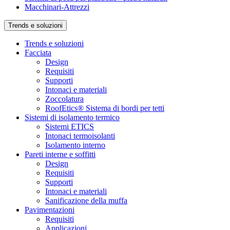
Macchinari-Attrezzi
Trends e soluzioni
Trends e soluzioni
Facciata
Design
Requisiti
Supporti
Intonaci e materiali
Zoccolatura
RoofEtics® Sistema di bordi per tetti
Sistemi di isolamento termico
Sistemi ETICS
Intonaci termoisolanti
Isolamento interno
Pareti interne e soffitti
Design
Requisiti
Supporti
Intonaci e materiali
Sanificazione della muffa
Pavimentazioni
Requisiti
Applicazioni