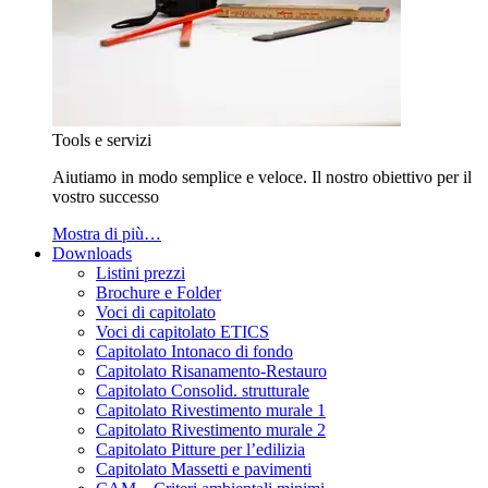
Tools e servizi
Aiutiamo in modo semplice e veloce. Il nostro obiettivo per il
vostro successo
Mostra di più…
Downloads
Listini prezzi
Brochure e Folder
Voci di capitolato
Voci di capitolato ETICS
Capitolato Intonaco di fondo
Capitolato Risanamento-Restauro
Capitolato Consolid. strutturale
Capitolato Rivestimento murale 1
Capitolato Rivestimento murale 2
Capitolato Pitture per l’edilizia
Capitolato Massetti e pavimenti