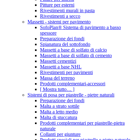
Pitture per esterni
Rivestimenti murali in pasta
Rivestimenti a secco
Massetti - sistemi per pavimento
SofoPlan® Sistema di pavimento a basso
spessore
Preparazione dei fondi
Spianatura del sottofondo
Massetti a base di solfato di calcio
Massetti a base di solfato di cemento
Massetti cementizi
Massetti a base NHL
Rivestimenti per pavimenti
Massa del terreno
Prodotti complementari-accessori
[ Mostra tutto… ]
Sistemi di posa per piastrelle - pietre naturali
Preparazione dei fondi
Malta a strato sottile
Malta a letto medio
Malta di stuccatura
Prodotti complementari per piastrelle-pietra
naturale
Collanti per giunture
Prodotti speciali per piastrelle e pietra naturale