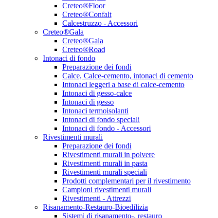
Creteo®Floor
Creteo®Confalt
Calcestruzzo - Accessori
Creteo®Gala
Creteo®Gala
Creteo®Road
Intonaci di fondo
Preparazione dei fondi
Calce, Calce-cemento, intonaci di cemento
Intonaci leggeri a base di calce-cemento
Intonaci di gesso-calce
Intonaci di gesso
Intonaci termoisolanti
Intonaci di fondo speciali
Intonaci di fondo - Accessori
Rivestimenti murali
Preparazione dei fondi
Rivestimenti murali in polvere
Rivestimenti murali in pasta
Rivestimenti murali speciali
Prodotti complementari per il rivestimento
Campioni rivestimenti murali
Rivestimenti - Attrezzi
Risanamento-Restauro-Bioedilizia
Sistemi di risanamento-, restauro