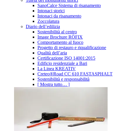
Tutela dei monumenti storici
SanoCalce Sistema di risanamento
Intonaci storici
Intonaci da risanamento
Zoccolatura
Diario dell’edilizia
Sostenibilità al centro
Image Brochure RÖFIX
Comportamento al fuoco
Progetto di restauro e riqualificazione
Qualità dell’aria
Certificazione ISO 14001:2015
Edificio residenziale a Bari
La Linea KREATIV
Creteo®Road CC 610 FASTASPHALT
Sostenibilità e responsabilità
[ Mostra tutto… ]