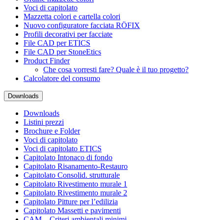
Voci di capitolato
Mazzetta colori e cartella colori
Nuovo configuratore facciata RÖFIX
Profili decorativi per facciate
File CAD per ETICS
File CAD per StoneEtics
Product Finder
Che cosa vorresti fare? Quale è il tuo progetto?
Calcolatore del consumo
Downloads
Downloads
Listini prezzi
Brochure e Folder
Voci di capitolato
Voci di capitolato ETICS
Capitolato Intonaco di fondo
Capitolato Risanamento-Restauro
Capitolato Consolid. strutturale
Capitolato Rivestimento murale 1
Capitolato Rivestimento murale 2
Capitolato Pitture per l’edilizia
Capitolato Massetti e pavimenti
CAM – Criteri ambientali minimi