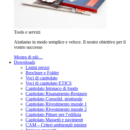
Tools e servizi
Aiutiamo in modo semplice e veloce. Il nostro obiettivo per il
vostro successo
Mostra di più…
Downloads
Listini prezzi
Brochure e Folder
Voci di capitolato
Voci di capitolato ETICS
Capitolato Intonaco di fondo
Capitolato Risanamento-Restauro
Capitolato Consolid. strutturale
Capitolato Rivestimento murale 1
Capitolato Rivestimento murale 2
Capitolato Pitture per l’edilizia
Capitolato Massetti e pavimenti
CAM – Criteri ambientali minimi