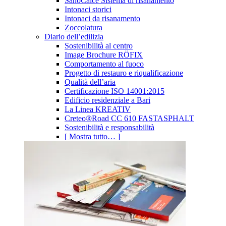
SanoCalce Sistema di risanamento
Intonaci storici
Intonaci da risanamento
Zoccolatura
Diario dell’edilizia
Sostenibilità al centro
Image Brochure RÖFIX
Comportamento al fuoco
Progetto di restauro e riqualificazione
Qualità dell’aria
Certificazione ISO 14001:2015
Edificio residenziale a Bari
La Linea KREATIV
Creteo®Road CC 610 FASTASPHALT
Sostenibilità e responsabilità
[ Mostra tutto… ]