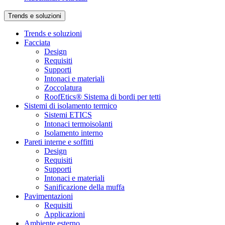
Trends e soluzioni
Trends e soluzioni
Facciata
Design
Requisiti
Supporti
Intonaci e materiali
Zoccolatura
RoofEtics® Sistema di bordi per tetti
Sistemi di isolamento termico
Sistemi ETICS
Intonaci termoisolanti
Isolamento interno
Pareti interne e soffitti
Design
Requisiti
Supporti
Intonaci e materiali
Sanificazione della muffa
Pavimentazioni
Requisiti
Applicazioni
Ambiente esterno