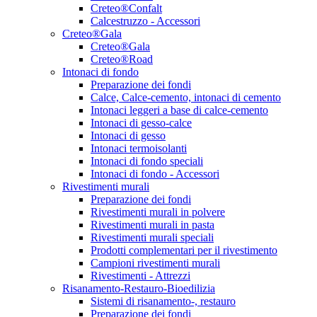
Creteo®Confalt
Calcestruzzo - Accessori
Creteo®Gala
Creteo®Gala
Creteo®Road
Intonaci di fondo
Preparazione dei fondi
Calce, Calce-cemento, intonaci di cemento
Intonaci leggeri a base di calce-cemento
Intonaci di gesso-calce
Intonaci di gesso
Intonaci termoisolanti
Intonaci di fondo speciali
Intonaci di fondo - Accessori
Rivestimenti murali
Preparazione dei fondi
Rivestimenti murali in polvere
Rivestimenti murali in pasta
Rivestimenti murali speciali
Prodotti complementari per il rivestimento
Campioni rivestimenti murali
Rivestimenti - Attrezzi
Risanamento-Restauro-Bioedilizia
Sistemi di risanamento-, restauro
Preparazione dei fondi