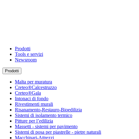
Prodotti
Tools e servizi
Newsroom
Prodotti
Malta per muratura
Creteo®Calcestruzzo
Creteo®Gala
Intonaci di fondo
Rivestimenti murali
Risanamento-Restauro-Bioedilizia
Sistemi di isolamento termico
Pitture per l’edilizia
Massetti - sistemi per pavimento
Sistemi di posa per piastrelle - pietre naturali
Macchinari-Attrezzi