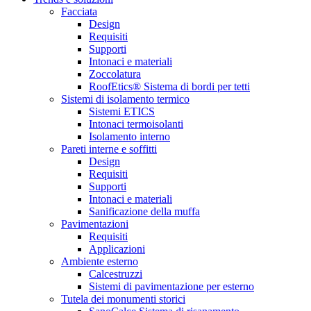
Facciata
Design
Requisiti
Supporti
Intonaci e materiali
Zoccolatura
RoofEtics® Sistema di bordi per tetti
Sistemi di isolamento termico
Sistemi ETICS
Intonaci termoisolanti
Isolamento interno
Pareti interne e soffitti
Design
Requisiti
Supporti
Intonaci e materiali
Sanificazione della muffa
Pavimentazioni
Requisiti
Applicazioni
Ambiente esterno
Calcestruzzi
Sistemi di pavimentazione per esterno
Tutela dei monumenti storici