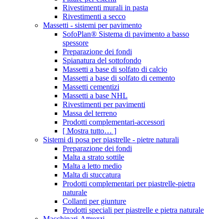
Rivestimenti murali in pasta
Rivestimenti a secco
Massetti - sistemi per pavimento
SofoPlan® Sistema di pavimento a basso
spessore
Preparazione dei fondi
Spianatura del sottofondo
Massetti a base di solfato di calcio
Massetti a base di solfato di cemento
Massetti cementizi
Massetti a base NHL
Rivestimenti per pavimenti
Massa del terreno
Prodotti complementari-accessori
[ Mostra tutto… ]
Sistemi di posa per piastrelle - pietre naturali
Preparazione dei fondi
Malta a strato sottile
Malta a letto medio
Malta di stuccatura
Prodotti complementari per piastrelle-pietra
naturale
Collanti per giunture
Prodotti speciali per piastrelle e pietra naturale
Macchinari-Attrezzi