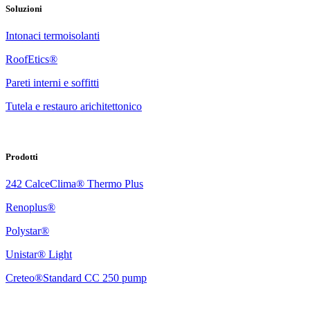
Soluzioni
Intonaci termoisolanti
RoofEtics®
Pareti interni e soffitti
Tutela e restauro arichitettonico
Prodotti
242 CalceClima® Thermo Plus
Renoplus®
Polystar®
Unistar® Light
Creteo®Standard CC 250 pump