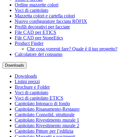
Ordine mazzette colori
Voci di capitolato
Mazzetta colori e cartella colori
Nuovo configuratore facciata RÖFIX
Profili decorativi per facciate
File CAD per ETICS
File CAD per StoneEtics
Product Finder
Che cosa vorresti fare? Quale è il tuo progetto?
Calcolatore del consumo
Downloads
Downloads
Listini prezzi
Brochure e Folder
Voci di capitolato
Voci di capitolato ETICS
Capitolato Intonaco di fondo
Capitolato Risanamento-Restauro
Capitolato Consolid. strutturale
Capitolato Rivestimento murale 1
Capitolato Rivestimento murale 2
Capitolato Pitture per l’edilizia
Capitolato Massetti e pavimenti