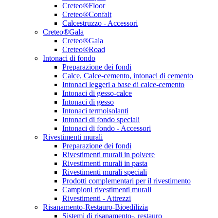
Creteo®Floor
Creteo®Confalt
Calcestruzzo - Accessori
Creteo®Gala
Creteo®Gala
Creteo®Road
Intonaci di fondo
Preparazione dei fondi
Calce, Calce-cemento, intonaci di cemento
Intonaci leggeri a base di calce-cemento
Intonaci di gesso-calce
Intonaci di gesso
Intonaci termoisolanti
Intonaci di fondo speciali
Intonaci di fondo - Accessori
Rivestimenti murali
Preparazione dei fondi
Rivestimenti murali in polvere
Rivestimenti murali in pasta
Rivestimenti murali speciali
Prodotti complementari per il rivestimento
Campioni rivestimenti murali
Rivestimenti - Attrezzi
Risanamento-Restauro-Bioedilizia
Sistemi di risanamento-, restauro