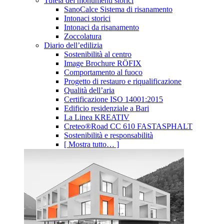
Tutela dei monumenti storici
SanoCalce Sistema di risanamento
Intonaci storici
Intonaci da risanamento
Zoccolatura
Diario dell’edilizia
Sostenibilità al centro
Image Brochure RÖFIX
Comportamento al fuoco
Progetto di restauro e riqualificazione
Qualità dell’aria
Certificazione ISO 14001:2015
Edificio residenziale a Bari
La Linea KREATIV
Creteo®Road CC 610 FASTASPHALT
Sostenibilità e responsabilità
[ Mostra tutto… ]