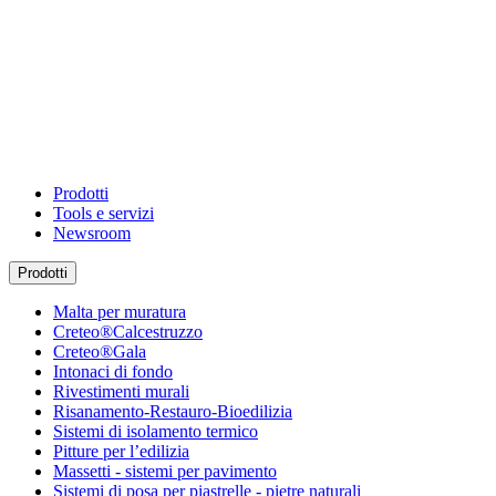
Prodotti
Tools e servizi
Newsroom
Prodotti
Malta per muratura
Creteo®Calcestruzzo
Creteo®Gala
Intonaci di fondo
Rivestimenti murali
Risanamento-Restauro-Bioedilizia
Sistemi di isolamento termico
Pitture per l’edilizia
Massetti - sistemi per pavimento
Sistemi di posa per piastrelle - pietre naturali