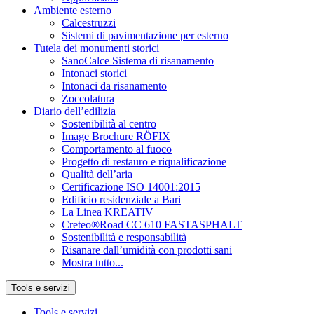
Ambiente esterno
Calcestruzzi
Sistemi di pavimentazione per esterno
Tutela dei monumenti storici
SanoCalce Sistema di risanamento
Intonaci storici
Intonaci da risanamento
Zoccolatura
Diario dell’edilizia
Sostenibilità al centro
Image Brochure RÖFIX
Comportamento al fuoco
Progetto di restauro e riqualificazione
Qualità dell’aria
Certificazione ISO 14001:2015
Edificio residenziale a Bari
La Linea KREATIV
Creteo®Road CC 610 FASTASPHALT
Sostenibilità e responsabilità
Risanare dall’umidità con prodotti sani
Mostra tutto...
Tools e servizi
Tools e servizi