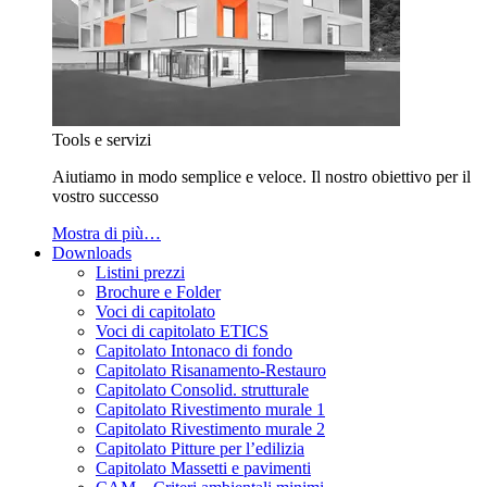
Tools e servizi
Aiutiamo in modo semplice e veloce. Il nostro obiettivo per il
vostro successo
Mostra di più…
Downloads
Listini prezzi
Brochure e Folder
Voci di capitolato
Voci di capitolato ETICS
Capitolato Intonaco di fondo
Capitolato Risanamento-Restauro
Capitolato Consolid. strutturale
Capitolato Rivestimento murale 1
Capitolato Rivestimento murale 2
Capitolato Pitture per l’edilizia
Capitolato Massetti e pavimenti