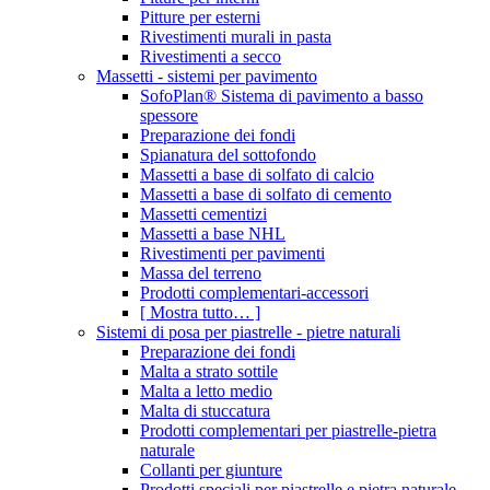
Pitture per esterni
Rivestimenti murali in pasta
Rivestimenti a secco
Massetti - sistemi per pavimento
SofoPlan® Sistema di pavimento a basso
spessore
Preparazione dei fondi
Spianatura del sottofondo
Massetti a base di solfato di calcio
Massetti a base di solfato di cemento
Massetti cementizi
Massetti a base NHL
Rivestimenti per pavimenti
Massa del terreno
Prodotti complementari-accessori
[ Mostra tutto… ]
Sistemi di posa per piastrelle - pietre naturali
Preparazione dei fondi
Malta a strato sottile
Malta a letto medio
Malta di stuccatura
Prodotti complementari per piastrelle-pietra
naturale
Collanti per giunture
Prodotti speciali per piastrelle e pietra naturale