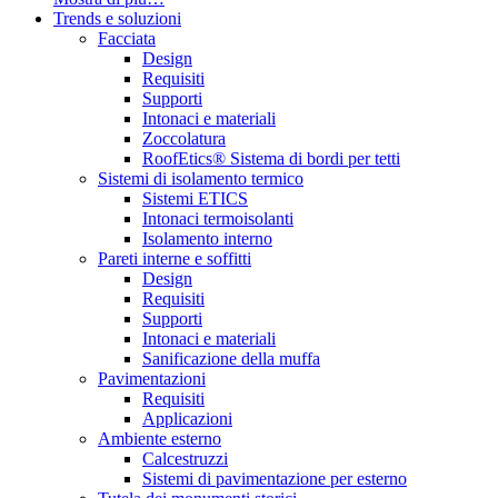
Trends e soluzioni
Facciata
Design
Requisiti
Supporti
Intonaci e materiali
Zoccolatura
RoofEtics® Sistema di bordi per tetti
Sistemi di isolamento termico
Sistemi ETICS
Intonaci termoisolanti
Isolamento interno
Pareti interne e soffitti
Design
Requisiti
Supporti
Intonaci e materiali
Sanificazione della muffa
Pavimentazioni
Requisiti
Applicazioni
Ambiente esterno
Calcestruzzi
Sistemi di pavimentazione per esterno