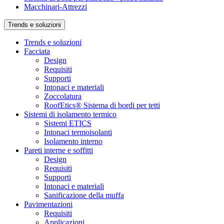
Macchinari-Attrezzi
Trends e soluzioni
Trends e soluzioni
Facciata
Design
Requisiti
Supporti
Intonaci e materiali
Zoccolatura
RoofEtics® Sistema di bordi per tetti
Sistemi di isolamento termico
Sistemi ETICS
Intonaci termoisolanti
Isolamento interno
Pareti interne e soffitti
Design
Requisiti
Supporti
Intonaci e materiali
Sanificazione della muffa
Pavimentazioni
Requisiti
Applicazioni