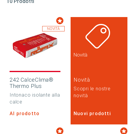
10 Prodotti
NOVITÀ
Novità
242 CalceClima®
Novità
Thermo Plus
Scopri le nostre
Intonaco isolante alla
novità
calce
Al prodotto
Nuovi prodotti