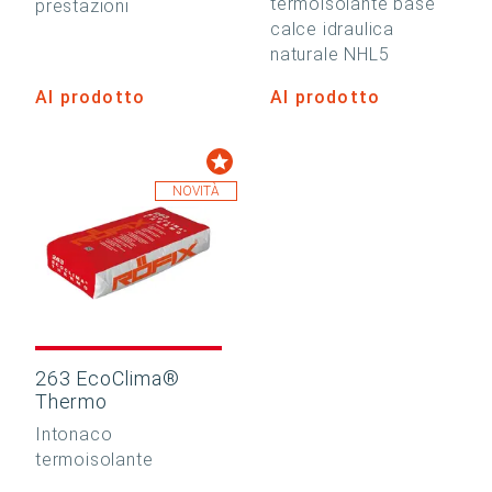
termoisolante base
prestazioni
calce idraulica
naturale NHL5
Al prodotto
Al prodotto
NOVITÀ
263 EcoClima®
Thermo
Intonaco
termoisolante