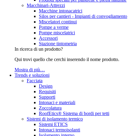
Macchinari-Attrezzi
Macchine intonacatrici
Silos per cantieri - Impianti di convogliamento
Miscelatori continui
Pompe a verme
Pompe miscelatrici
Accessori
Stazione tintometria
In ricerca di un prodotto?
Qui trovi quello che cerchi inserendo il nome prodotto.
Mostra di più…
Trends e soluzioni
Facciata
Design
Requisiti
Supporti
Intonaci e materiali
Zoccolatura
RoofEtics® Sistema di bordi per tetti
Sistemi di isolamento termico
Sistemi ETICS
Intonaci termoisolanti
Isolamento interno