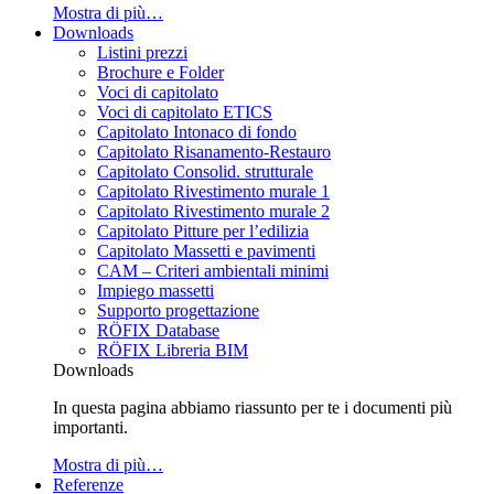
Mostra di più…
Downloads
Listini prezzi
Brochure e Folder
Voci di capitolato
Voci di capitolato ETICS
Capitolato Intonaco di fondo
Capitolato Risanamento-Restauro
Capitolato Consolid. strutturale
Capitolato Rivestimento murale 1
Capitolato Rivestimento murale 2
Capitolato Pitture per l’edilizia
Capitolato Massetti e pavimenti
CAM – Criteri ambientali minimi
Impiego massetti
Supporto progettazione
RÖFIX Database
RÖFIX Libreria BIM
Downloads
In questa pagina abbiamo riassunto per te i documenti più
importanti.
Mostra di più…
Referenze