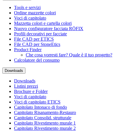
Tools e servizi
Ordine mazzette colori
Voci di capitolato
Mazzetta colori e cartella colori
Nuovo configuratore facciata RÖFIX
Profili decorativi per facciate
File CAD per ETICS
File CAD per StoneEtics
Product Finder
Che cosa vorresti fare? Quale è il tuo progetto?
Calcolatore del consumo
Downloads
Downloads
Listini prezzi
Brochure e Folder
Voci di capitolato
Voci di capitolato ETICS
Capitolato Intonaco di fondo
Capitolato Risanamento-Restauro
Capitolato Consolid. strutturale
Capitolato Rivestimento murale 1
Capitolato Rivestimento murale 2