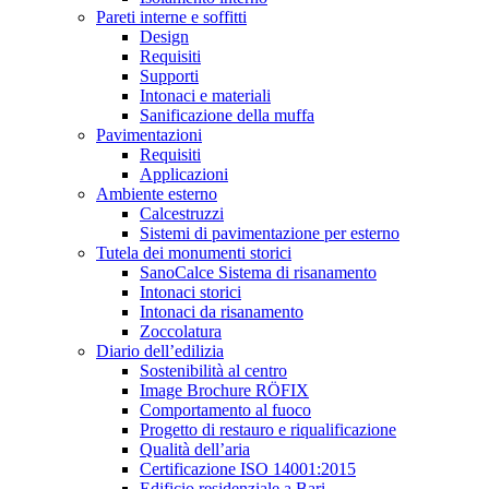
Pareti interne e soffitti
Design
Requisiti
Supporti
Intonaci e materiali
Sanificazione della muffa
Pavimentazioni
Requisiti
Applicazioni
Ambiente esterno
Calcestruzzi
Sistemi di pavimentazione per esterno
Tutela dei monumenti storici
SanoCalce Sistema di risanamento
Intonaci storici
Intonaci da risanamento
Zoccolatura
Diario dell’edilizia
Sostenibilità al centro
Image Brochure RÖFIX
Comportamento al fuoco
Progetto di restauro e riqualificazione
Qualità dell’aria
Certificazione ISO 14001:2015
Edificio residenziale a Bari