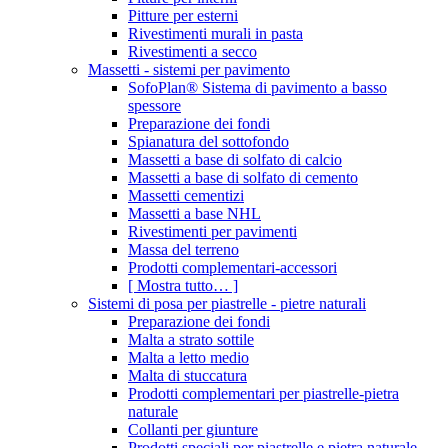
Pitture per esterni
Rivestimenti murali in pasta
Rivestimenti a secco
Massetti - sistemi per pavimento
SofoPlan® Sistema di pavimento a basso
spessore
Preparazione dei fondi
Spianatura del sottofondo
Massetti a base di solfato di calcio
Massetti a base di solfato di cemento
Massetti cementizi
Massetti a base NHL
Rivestimenti per pavimenti
Massa del terreno
Prodotti complementari-accessori
[ Mostra tutto… ]
Sistemi di posa per piastrelle - pietre naturali
Preparazione dei fondi
Malta a strato sottile
Malta a letto medio
Malta di stuccatura
Prodotti complementari per piastrelle-pietra
naturale
Collanti per giunture
Prodotti speciali per piastrelle e pietra naturale