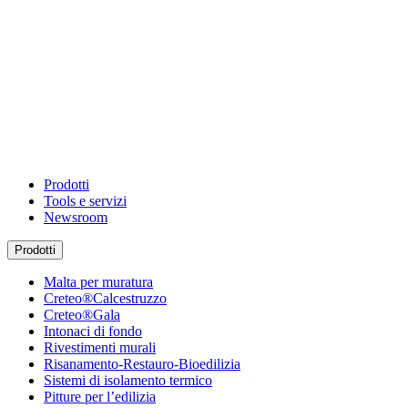
Prodotti
Tools e servizi
Newsroom
Prodotti
Malta per muratura
Creteo®Calcestruzzo
Creteo®Gala
Intonaci di fondo
Rivestimenti murali
Risanamento-Restauro-Bioedilizia
Sistemi di isolamento termico
Pitture per l’edilizia