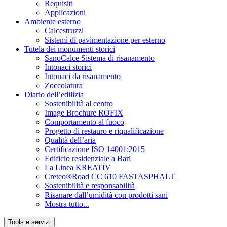
Requisiti
Applicazioni
Ambiente esterno
Calcestruzzi
Sistemi di pavimentazione per esterno
Tutela dei monumenti storici
SanoCalce Sistema di risanamento
Intonaci storici
Intonaci da risanamento
Zoccolatura
Diario dell’edilizia
Sostenibilità al centro
Image Brochure RÖFIX
Comportamento al fuoco
Progetto di restauro e riqualificazione
Qualità dell’aria
Certificazione ISO 14001:2015
Edificio residenziale a Bari
La Linea KREATIV
Creteo®Road CC 610 FASTASPHALT
Sostenibilità e responsabilità
Risanare dall’umidità con prodotti sani
Mostra tutto...
Tools e servizi