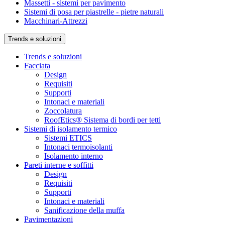
Massetti - sistemi per pavimento
Sistemi di posa per piastrelle - pietre naturali
Macchinari-Attrezzi
Trends e soluzioni
Trends e soluzioni
Facciata
Design
Requisiti
Supporti
Intonaci e materiali
Zoccolatura
RoofEtics® Sistema di bordi per tetti
Sistemi di isolamento termico
Sistemi ETICS
Intonaci termoisolanti
Isolamento interno
Pareti interne e soffitti
Design
Requisiti
Supporti
Intonaci e materiali
Sanificazione della muffa
Pavimentazioni