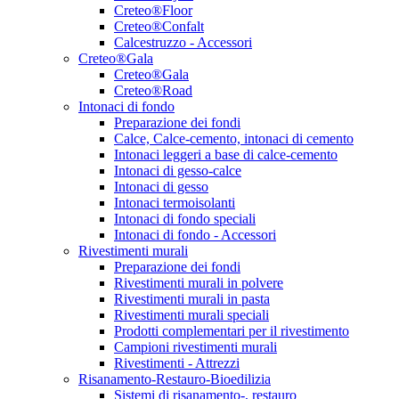
Creteo®Floor
Creteo®Confalt
Calcestruzzo - Accessori
Creteo®Gala
Creteo®Gala
Creteo®Road
Intonaci di fondo
Preparazione dei fondi
Calce, Calce-cemento, intonaci di cemento
Intonaci leggeri a base di calce-cemento
Intonaci di gesso-calce
Intonaci di gesso
Intonaci termoisolanti
Intonaci di fondo speciali
Intonaci di fondo - Accessori
Rivestimenti murali
Preparazione dei fondi
Rivestimenti murali in polvere
Rivestimenti murali in pasta
Rivestimenti murali speciali
Prodotti complementari per il rivestimento
Campioni rivestimenti murali
Rivestimenti - Attrezzi
Risanamento-Restauro-Bioedilizia
Sistemi di risanamento-, restauro