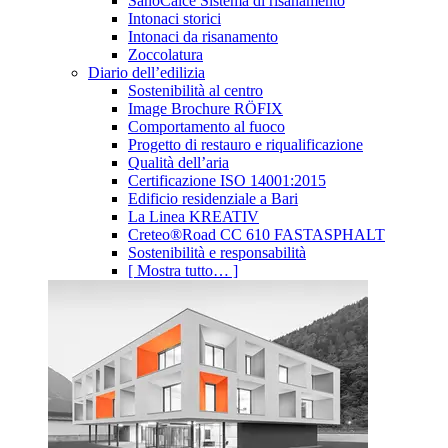
SanoCalce Sistema di risanamento
Intonaci storici
Intonaci da risanamento
Zoccolatura
Diario dell’edilizia
Sostenibilità al centro
Image Brochure RÖFIX
Comportamento al fuoco
Progetto di restauro e riqualificazione
Qualità dell’aria
Certificazione ISO 14001:2015
Edificio residenziale a Bari
La Linea KREATIV
Creteo®Road CC 610 FASTASPHALT
Sostenibilità e responsabilità
[ Mostra tutto… ]