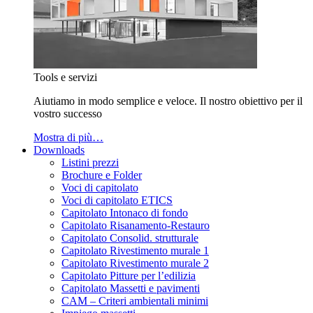
Tools e servizi
Aiutiamo in modo semplice e veloce. Il nostro obiettivo per il
vostro successo
Mostra di più…
Downloads
Listini prezzi
Brochure e Folder
Voci di capitolato
Voci di capitolato ETICS
Capitolato Intonaco di fondo
Capitolato Risanamento-Restauro
Capitolato Consolid. strutturale
Capitolato Rivestimento murale 1
Capitolato Rivestimento murale 2
Capitolato Pitture per l’edilizia
Capitolato Massetti e pavimenti
CAM – Criteri ambientali minimi