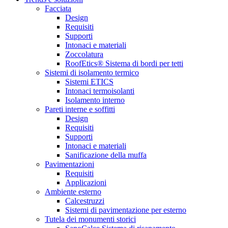
Facciata
Design
Requisiti
Supporti
Intonaci e materiali
Zoccolatura
RoofEtics® Sistema di bordi per tetti
Sistemi di isolamento termico
Sistemi ETICS
Intonaci termoisolanti
Isolamento interno
Pareti interne e soffitti
Design
Requisiti
Supporti
Intonaci e materiali
Sanificazione della muffa
Pavimentazioni
Requisiti
Applicazioni
Ambiente esterno
Calcestruzzi
Sistemi di pavimentazione per esterno
Tutela dei monumenti storici