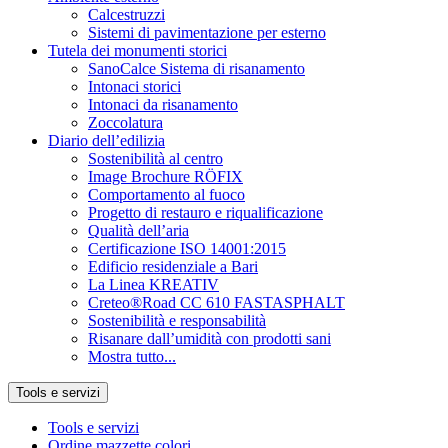
Calcestruzzi
Sistemi di pavimentazione per esterno
Tutela dei monumenti storici
SanoCalce Sistema di risanamento
Intonaci storici
Intonaci da risanamento
Zoccolatura
Diario dell’edilizia
Sostenibilità al centro
Image Brochure RÖFIX
Comportamento al fuoco
Progetto di restauro e riqualificazione
Qualità dell’aria
Certificazione ISO 14001:2015
Edificio residenziale a Bari
La Linea KREATIV
Creteo®Road CC 610 FASTASPHALT
Sostenibilità e responsabilità
Risanare dall’umidità con prodotti sani
Mostra tutto...
Tools e servizi
Tools e servizi
Ordine mazzette colori