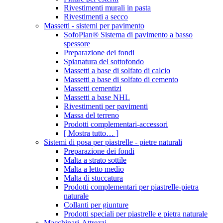
Rivestimenti murali in pasta
Rivestimenti a secco
Massetti - sistemi per pavimento
SofoPlan® Sistema di pavimento a basso
spessore
Preparazione dei fondi
Spianatura del sottofondo
Massetti a base di solfato di calcio
Massetti a base di solfato di cemento
Massetti cementizi
Massetti a base NHL
Rivestimenti per pavimenti
Massa del terreno
Prodotti complementari-accessori
[ Mostra tutto… ]
Sistemi di posa per piastrelle - pietre naturali
Preparazione dei fondi
Malta a strato sottile
Malta a letto medio
Malta di stuccatura
Prodotti complementari per piastrelle-pietra
naturale
Collanti per giunture
Prodotti speciali per piastrelle e pietra naturale
Macchinari-Attrezzi