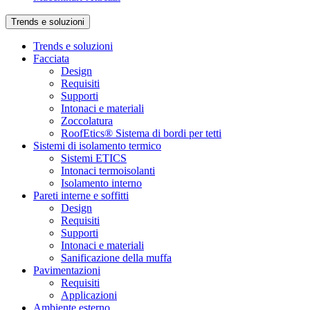
Trends e soluzioni
Trends e soluzioni
Facciata
Design
Requisiti
Supporti
Intonaci e materiali
Zoccolatura
RoofEtics® Sistema di bordi per tetti
Sistemi di isolamento termico
Sistemi ETICS
Intonaci termoisolanti
Isolamento interno
Pareti interne e soffitti
Design
Requisiti
Supporti
Intonaci e materiali
Sanificazione della muffa
Pavimentazioni
Requisiti
Applicazioni
Ambiente esterno