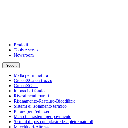
Prodotti
Tools e servizi
Newsroom
Prodotti
Malta per muratura
Creteo®Calcestruzzo
Creteo®Gala
Intonaci di fondo
Rivestimenti murali
Risanamento-Restauro-Bioedilizia
Sistemi di isolamento termico
Pitture per l’edilizia
Massetti - sistemi per pavimento
Sistemi di posa per piastrelle - pietre naturali
Macchinari-Attrezzi