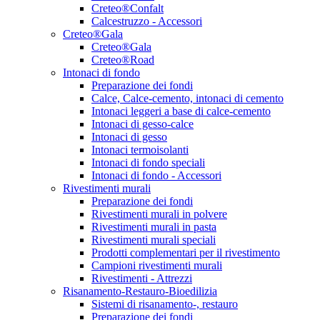
Creteo®Confalt
Calcestruzzo - Accessori
Creteo®Gala
Creteo®Gala
Creteo®Road
Intonaci di fondo
Preparazione dei fondi
Calce, Calce-cemento, intonaci di cemento
Intonaci leggeri a base di calce-cemento
Intonaci di gesso-calce
Intonaci di gesso
Intonaci termoisolanti
Intonaci di fondo speciali
Intonaci di fondo - Accessori
Rivestimenti murali
Preparazione dei fondi
Rivestimenti murali in polvere
Rivestimenti murali in pasta
Rivestimenti murali speciali
Prodotti complementari per il rivestimento
Campioni rivestimenti murali
Rivestimenti - Attrezzi
Risanamento-Restauro-Bioedilizia
Sistemi di risanamento-, restauro
Preparazione dei fondi