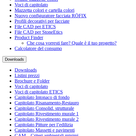
Voci di capitolato
Mazzetta colori e cartella colori
Nuovo configuratore facciata RÖFIX
Profili decorativi per facciate
File CAD per ETICS
File CAD per StoneEtics
Product Finder
Che cosa vorresti fare? Quale è il tuo progetto?
Calcolatore del consumo
Downloads
Downloads
Listini prezzi
Brochure e Folder
Voci di capitolato
Voci di capitolato ETICS
Capitolato Intonaco di fondo
Capitolato Risanamento-Restauro
Capitolato Consolid. strutturale
Capitolato Rivestimento murale 1
Capitolato Rivestimento murale 2
Capitolato Pitture per l’edilizia
Capitolato Massetti e pavimenti
CAM – Criteri ambientali minimi