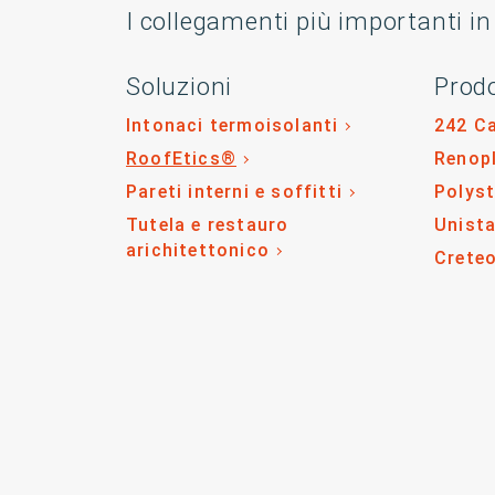
I collegamenti più importanti in
Soluzioni
Prodo
Intonaci termoisolanti
242 C
RoofEtics®
Renop
Pareti interni e soffitti
Polys
Tutela e restauro
Unista
arichitettonico
Crete