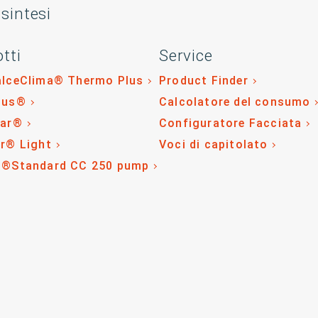
 sintesi
tti
Service
alceClima® Thermo Plus
Product Finder
lus®
Calcolatore del consumo
tar®
Configuratore Facciata
r® Light
Voci di capitolato
o®Standard CC 250 pump