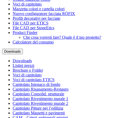
Voci di capitolato
Mazzetta colori e cartella colori
Nuovo configuratore facciata RÖFIX
Profili decorativi per facciate
File CAD per ETICS
File CAD per StoneEtics
Product Finder
Che cosa vorresti fare? Quale è il tuo progetto?
Calcolatore del consumo
Downloads
Downloads
Listini prezzi
Brochure e Folder
Voci di capitolato
Voci di capitolato ETICS
Capitolato Intonaco di fondo
Capitolato Risanamento-Restauro
Capitolato Consolid. strutturale
Capitolato Rivestimento murale 1
Capitolato Rivestimento murale 2
Capitolato Pitture per l’edilizia
Capitolato Massetti e pavimenti
CAM – Criteri ambientali minimi