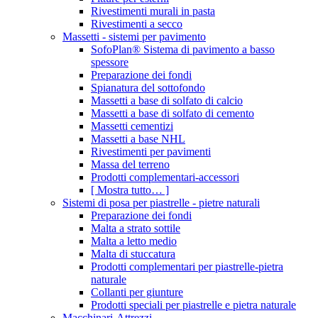
Rivestimenti murali in pasta
Rivestimenti a secco
Massetti - sistemi per pavimento
SofoPlan® Sistema di pavimento a basso
spessore
Preparazione dei fondi
Spianatura del sottofondo
Massetti a base di solfato di calcio
Massetti a base di solfato di cemento
Massetti cementizi
Massetti a base NHL
Rivestimenti per pavimenti
Massa del terreno
Prodotti complementari-accessori
[ Mostra tutto… ]
Sistemi di posa per piastrelle - pietre naturali
Preparazione dei fondi
Malta a strato sottile
Malta a letto medio
Malta di stuccatura
Prodotti complementari per piastrelle-pietra
naturale
Collanti per giunture
Prodotti speciali per piastrelle e pietra naturale
Macchinari-Attrezzi