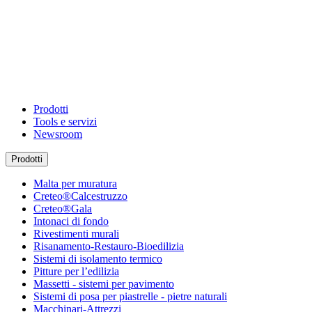
Prodotti
Tools e servizi
Newsroom
Prodotti
Malta per muratura
Creteo®Calcestruzzo
Creteo®Gala
Intonaci di fondo
Rivestimenti murali
Risanamento-Restauro-Bioedilizia
Sistemi di isolamento termico
Pitture per l’edilizia
Massetti - sistemi per pavimento
Sistemi di posa per piastrelle - pietre naturali
Macchinari-Attrezzi