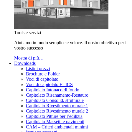
Tools e servizi
Aiutiamo in modo semplice e veloce. Il nostro obiettivo per il
vostro successo
Mostra di più…
Downloads
Listini prezzi
Brochure e Folder
Voci di capitolato
Voci di capitolato ETICS
Capitolato Intonaco di fondo
Capitolato Risanamento-Restauro
Capitolato Consolid. strutturale
Capitolato Rivestimento murale 1
Capitolato Rivestimento murale 2
Capitolato Pitture per l’edilizia
Capitolato Massetti e pavimenti
CAM – Criteri ambientali minimi