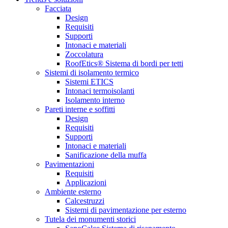
Facciata
Design
Requisiti
Supporti
Intonaci e materiali
Zoccolatura
RoofEtics® Sistema di bordi per tetti
Sistemi di isolamento termico
Sistemi ETICS
Intonaci termoisolanti
Isolamento interno
Pareti interne e soffitti
Design
Requisiti
Supporti
Intonaci e materiali
Sanificazione della muffa
Pavimentazioni
Requisiti
Applicazioni
Ambiente esterno
Calcestruzzi
Sistemi di pavimentazione per esterno
Tutela dei monumenti storici