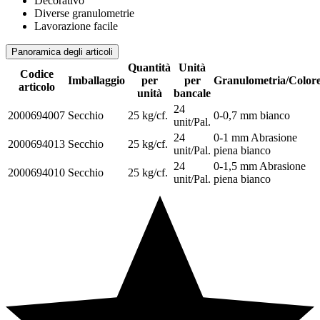
Decorativo
Diverse granulometrie
Lavorazione facile
Panoramica degli articoli
Quantità
Unità
Codice
Imballaggio
per
per
Granulometria/Color
articolo
unità
bancale
24
2000694007
Secchio
25 kg/cf.
0-0,7 mm bianco
unit/Pal.
24
0-1 mm Abrasione
2000694013
Secchio
25 kg/cf.
unit/Pal.
piena bianco
24
0-1,5 mm Abrasione
2000694010
Secchio
25 kg/cf.
unit/Pal.
piena bianco