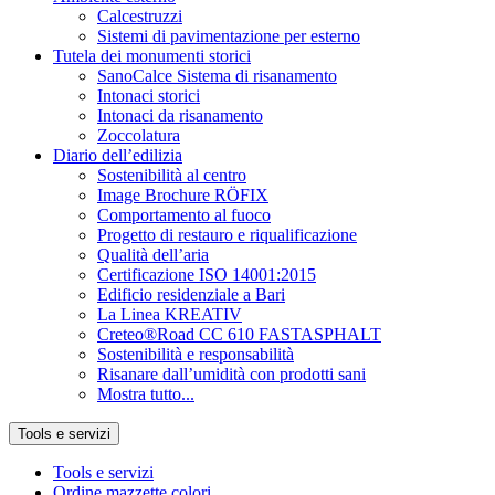
Calcestruzzi
Sistemi di pavimentazione per esterno
Tutela dei monumenti storici
SanoCalce Sistema di risanamento
Intonaci storici
Intonaci da risanamento
Zoccolatura
Diario dell’edilizia
Sostenibilità al centro
Image Brochure RÖFIX
Comportamento al fuoco
Progetto di restauro e riqualificazione
Qualità dell’aria
Certificazione ISO 14001:2015
Edificio residenziale a Bari
La Linea KREATIV
Creteo®Road CC 610 FASTASPHALT
Sostenibilità e responsabilità
Risanare dall’umidità con prodotti sani
Mostra tutto...
Tools e servizi
Tools e servizi
Ordine mazzette colori