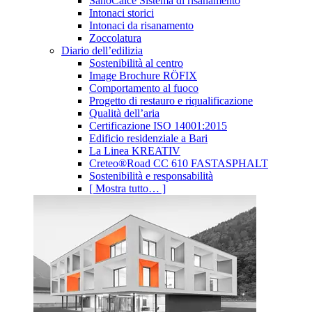
SanoCalce Sistema di risanamento
Intonaci storici
Intonaci da risanamento
Zoccolatura
Diario dell’edilizia
Sostenibilità al centro
Image Brochure RÖFIX
Comportamento al fuoco
Progetto di restauro e riqualificazione
Qualità dell’aria
Certificazione ISO 14001:2015
Edificio residenziale a Bari
La Linea KREATIV
Creteo®Road CC 610 FASTASPHALT
Sostenibilità e responsabilità
[ Mostra tutto… ]