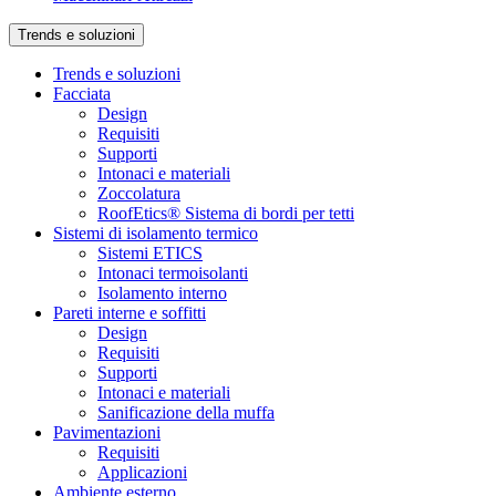
Trends e soluzioni
Trends e soluzioni
Facciata
Design
Requisiti
Supporti
Intonaci e materiali
Zoccolatura
RoofEtics® Sistema di bordi per tetti
Sistemi di isolamento termico
Sistemi ETICS
Intonaci termoisolanti
Isolamento interno
Pareti interne e soffitti
Design
Requisiti
Supporti
Intonaci e materiali
Sanificazione della muffa
Pavimentazioni
Requisiti
Applicazioni
Ambiente esterno