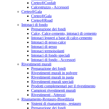
Creteo®Confalt
Calcestruzzo - Accessori
Creteo®Gala
Creteo®Gala
Creteo®Road
Intonaci di fondo
Preparazione dei fondi
Calce, Calce-cemento, intonaci di cemento
Intonaci leggeri a base di calce-cemento
Intonaci di gesso-calce
Intonaci di gesso
Intonaci termoisolanti
Intonaci di fondo speciali
Intonaci di fondo - Accessori
Rivestimenti murali
Preparazione dei fondi
Rivestimenti murali in polvere
Rivestimenti murali in pasta
Rivestimenti murali speciali
Prodotti complementari per il rivestimento
Campioni rivestimenti murali
Rivestimenti - Attrezzi
Risanamento-Restauro-Bioedilizia
Sistemi di risanamento-, restauro
Preparazione dei fondi