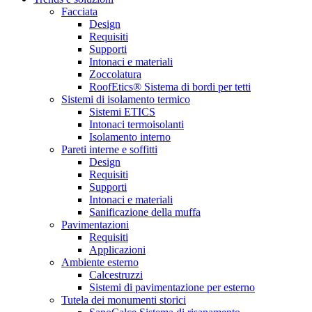
Facciata
Design
Requisiti
Supporti
Intonaci e materiali
Zoccolatura
RoofEtics® Sistema di bordi per tetti
Sistemi di isolamento termico
Sistemi ETICS
Intonaci termoisolanti
Isolamento interno
Pareti interne e soffitti
Design
Requisiti
Supporti
Intonaci e materiali
Sanificazione della muffa
Pavimentazioni
Requisiti
Applicazioni
Ambiente esterno
Calcestruzzi
Sistemi di pavimentazione per esterno
Tutela dei monumenti storici