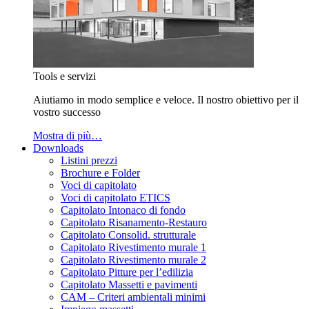
Tools e servizi
Aiutiamo in modo semplice e veloce. Il nostro obiettivo per il
vostro successo
Mostra di più…
Downloads
Listini prezzi
Brochure e Folder
Voci di capitolato
Voci di capitolato ETICS
Capitolato Intonaco di fondo
Capitolato Risanamento-Restauro
Capitolato Consolid. strutturale
Capitolato Rivestimento murale 1
Capitolato Rivestimento murale 2
Capitolato Pitture per l’edilizia
Capitolato Massetti e pavimenti
CAM – Criteri ambientali minimi