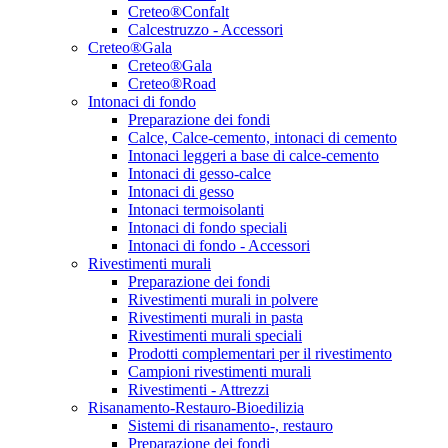
Creteo®Confalt
Calcestruzzo - Accessori
Creteo®Gala
Creteo®Gala
Creteo®Road
Intonaci di fondo
Preparazione dei fondi
Calce, Calce-cemento, intonaci di cemento
Intonaci leggeri a base di calce-cemento
Intonaci di gesso-calce
Intonaci di gesso
Intonaci termoisolanti
Intonaci di fondo speciali
Intonaci di fondo - Accessori
Rivestimenti murali
Preparazione dei fondi
Rivestimenti murali in polvere
Rivestimenti murali in pasta
Rivestimenti murali speciali
Prodotti complementari per il rivestimento
Campioni rivestimenti murali
Rivestimenti - Attrezzi
Risanamento-Restauro-Bioedilizia
Sistemi di risanamento-, restauro
Preparazione dei fondi