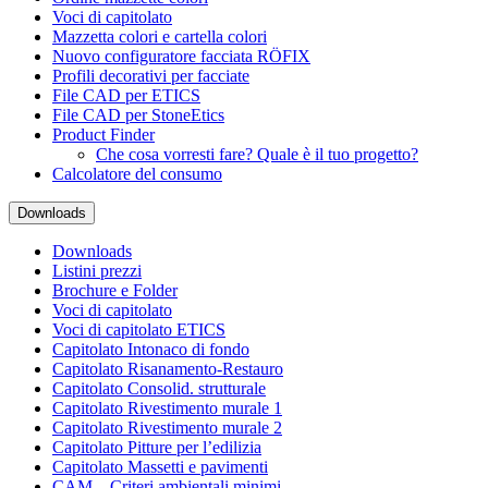
Voci di capitolato
Mazzetta colori e cartella colori
Nuovo configuratore facciata RÖFIX
Profili decorativi per facciate
File CAD per ETICS
File CAD per StoneEtics
Product Finder
Che cosa vorresti fare? Quale è il tuo progetto?
Calcolatore del consumo
Downloads
Downloads
Listini prezzi
Brochure e Folder
Voci di capitolato
Voci di capitolato ETICS
Capitolato Intonaco di fondo
Capitolato Risanamento-Restauro
Capitolato Consolid. strutturale
Capitolato Rivestimento murale 1
Capitolato Rivestimento murale 2
Capitolato Pitture per l’edilizia
Capitolato Massetti e pavimenti
CAM – Criteri ambientali minimi