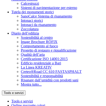
Calcestruzzi
Sistemi di pavimentazione per esterno
Tutela dei monumenti storici
SanoCalce Sistema di risanamento
Intonaci storici
Intonaci da risanamento
Zoccolatura
Diario dell’edilizia
Sostenibilità al centro
Image Brochure RÖFIX
Comportamento al fuoco
Progetto di restauro e riqualificazione
Qualità dell’aria
Certificazione ISO 14001:2015
Edificio residenziale a Bari
La Linea KREATIV
Creteo®Road CC 610 FASTASPHALT
Sostenibilità e responsabilità
Risanare dall’umidità con prodotti sani
Mostra tutto...
Tools e servizi
Tools e servizi
Ordine mazzette colori