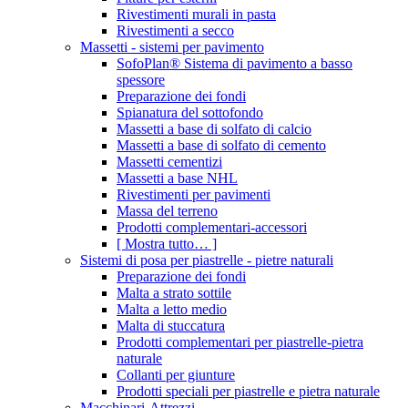
Rivestimenti murali in pasta
Rivestimenti a secco
Massetti - sistemi per pavimento
SofoPlan® Sistema di pavimento a basso
spessore
Preparazione dei fondi
Spianatura del sottofondo
Massetti a base di solfato di calcio
Massetti a base di solfato di cemento
Massetti cementizi
Massetti a base NHL
Rivestimenti per pavimenti
Massa del terreno
Prodotti complementari-accessori
[ Mostra tutto… ]
Sistemi di posa per piastrelle - pietre naturali
Preparazione dei fondi
Malta a strato sottile
Malta a letto medio
Malta di stuccatura
Prodotti complementari per piastrelle-pietra
naturale
Collanti per giunture
Prodotti speciali per piastrelle e pietra naturale
Macchinari-Attrezzi