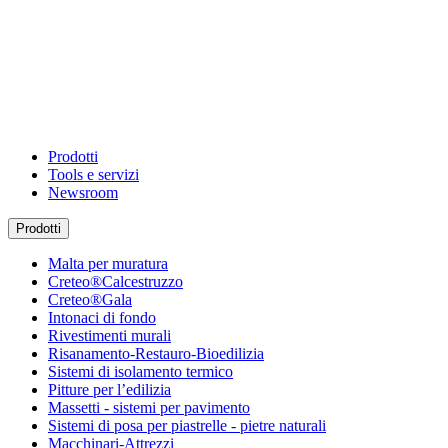
Prodotti
Tools e servizi
Newsroom
Prodotti
Malta per muratura
Creteo®Calcestruzzo
Creteo®Gala
Intonaci di fondo
Rivestimenti murali
Risanamento-Restauro-Bioedilizia
Sistemi di isolamento termico
Pitture per l’edilizia
Massetti - sistemi per pavimento
Sistemi di posa per piastrelle - pietre naturali
Macchinari-Attrezzi