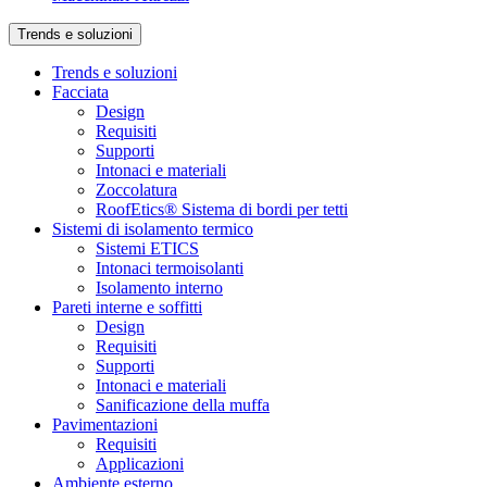
Trends e soluzioni
Trends e soluzioni
Facciata
Design
Requisiti
Supporti
Intonaci e materiali
Zoccolatura
RoofEtics® Sistema di bordi per tetti
Sistemi di isolamento termico
Sistemi ETICS
Intonaci termoisolanti
Isolamento interno
Pareti interne e soffitti
Design
Requisiti
Supporti
Intonaci e materiali
Sanificazione della muffa
Pavimentazioni
Requisiti
Applicazioni
Ambiente esterno