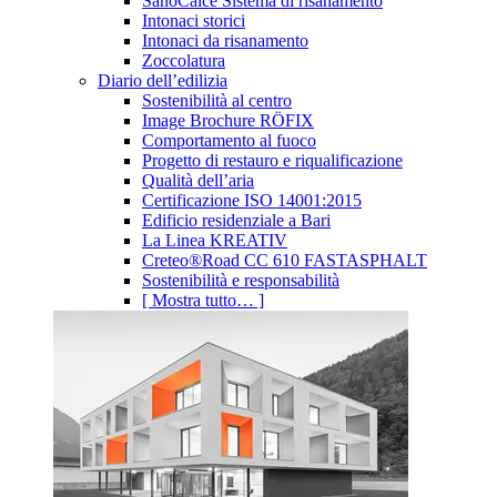
SanoCalce Sistema di risanamento
Intonaci storici
Intonaci da risanamento
Zoccolatura
Diario dell’edilizia
Sostenibilità al centro
Image Brochure RÖFIX
Comportamento al fuoco
Progetto di restauro e riqualificazione
Qualità dell’aria
Certificazione ISO 14001:2015
Edificio residenziale a Bari
La Linea KREATIV
Creteo®Road CC 610 FASTASPHALT
Sostenibilità e responsabilità
[ Mostra tutto… ]