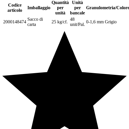
Quantità
Unità
Codice
Imballaggio
per
per
Granulometria/Color
articolo
unità
bancale
Sacco di
48
2000148474
25 kg/cf.
0-1,6 mm Grigio
carta
unit/Pal.