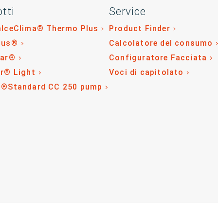
tti
Service
alceClima® Thermo Plus
Product Finder
lus®
Calcolatore del consumo
tar®
Configuratore Facciata
r® Light
Voci di capitolato
o®Standard CC 250 pump