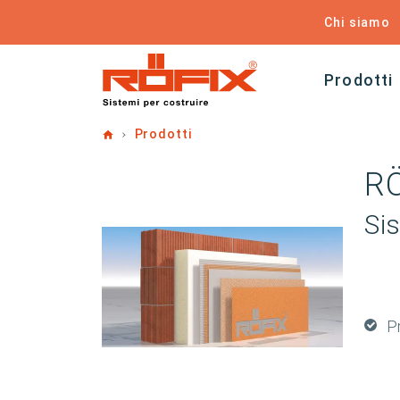
Chi siamo
Prodotti
Home
Prodotti
R
Si
P