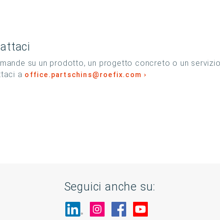
attaci
mande su un prodotto, un progetto concreto o un servizi
ttaci a
office.partschins@roefix.com
Seguici anche su:
Visita il nostro sito su LinkedIn
Visita il nostro sito su In
Visita il nostro sito 
Visita il nostro 