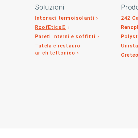
Soluzioni
Prodo
Intonaci termoisolanti
242 C
RoofEtics®
Renop
Pareti interni e soffitti
Polys
Tutela e restauro
Unista
arichitettonico
Crete