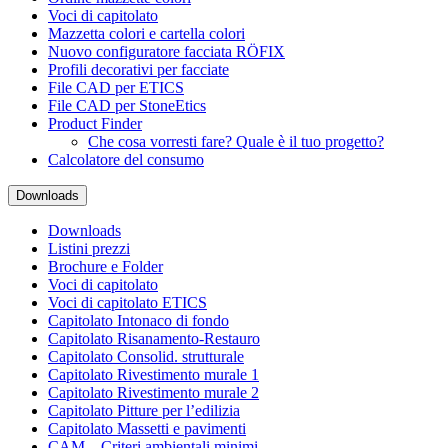
Voci di capitolato
Mazzetta colori e cartella colori
Nuovo configuratore facciata RÖFIX
Profili decorativi per facciate
File CAD per ETICS
File CAD per StoneEtics
Product Finder
Che cosa vorresti fare? Quale è il tuo progetto?
Calcolatore del consumo
Downloads
Downloads
Listini prezzi
Brochure e Folder
Voci di capitolato
Voci di capitolato ETICS
Capitolato Intonaco di fondo
Capitolato Risanamento-Restauro
Capitolato Consolid. strutturale
Capitolato Rivestimento murale 1
Capitolato Rivestimento murale 2
Capitolato Pitture per l’edilizia
Capitolato Massetti e pavimenti
CAM – Criteri ambientali minimi