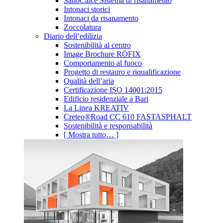
SanoCalce Sistema di risanamento
Intonaci storici
Intonaci da risanamento
Zoccolatura
Diario dell’edilizia
Sostenibilità al centro
Image Brochure RÖFIX
Comportamento al fuoco
Progetto di restauro e riqualificazione
Qualità dell’aria
Certificazione ISO 14001:2015
Edificio residenziale a Bari
La Linea KREATIV
Creteo®Road CC 610 FASTASPHALT
Sostenibilità e responsabilità
[ Mostra tutto… ]