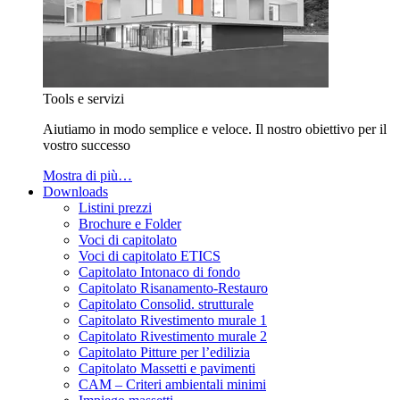
Tools e servizi
Aiutiamo in modo semplice e veloce. Il nostro obiettivo per il
vostro successo
Mostra di più…
Downloads
Listini prezzi
Brochure e Folder
Voci di capitolato
Voci di capitolato ETICS
Capitolato Intonaco di fondo
Capitolato Risanamento-Restauro
Capitolato Consolid. strutturale
Capitolato Rivestimento murale 1
Capitolato Rivestimento murale 2
Capitolato Pitture per l’edilizia
Capitolato Massetti e pavimenti
CAM – Criteri ambientali minimi