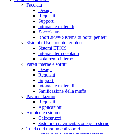
Facciata
Design
Requisiti
Supporti
Intonaci e materiali
Zoccolatura
RoofEtics® Sistema di bordi per tetti
Sistemi di isolamento termico
Sistemi ETICS
Intonaci termoisolanti
Isolamento interno
Pareti interne e soffitti
Design
Requisiti
Supporti
Intonaci e materiali
Sanificazione della muffa
Pavimentazioni
Requisiti
Applicazioni
Ambiente esterno
Calcestruzzi
Sistemi di pavimentazione per esterno
Tutela dei monumenti storici