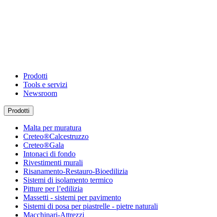
Prodotti
Tools e servizi
Newsroom
Prodotti
Malta per muratura
Creteo®Calcestruzzo
Creteo®Gala
Intonaci di fondo
Rivestimenti murali
Risanamento-Restauro-Bioedilizia
Sistemi di isolamento termico
Pitture per l’edilizia
Massetti - sistemi per pavimento
Sistemi di posa per piastrelle - pietre naturali
Macchinari-Attrezzi