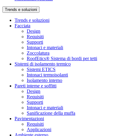
Trends e soluzioni
Trends e soluzioni
Facciata
Design
Requisiti
Supporti
Intonaci e materiali
Zoccolatura
RoofEtics® Sistema di bordi per tetti
Sistemi di isolamento termico
Sistemi ETICS
Intonaci termoisolanti
Isolamento interno
Pareti interne e soffitti
Design
Requisiti
Supporti
Intonaci e materiali
Sanificazione della muffa
Pavimentazioni
Requisiti
Applicazioni
Ambiente esterno