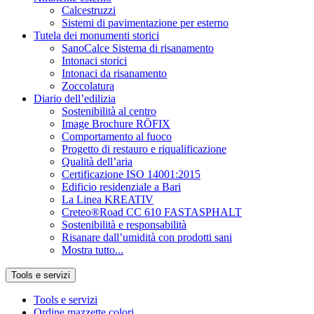
Calcestruzzi
Sistemi di pavimentazione per esterno
Tutela dei monumenti storici
SanoCalce Sistema di risanamento
Intonaci storici
Intonaci da risanamento
Zoccolatura
Diario dell’edilizia
Sostenibilità al centro
Image Brochure RÖFIX
Comportamento al fuoco
Progetto di restauro e riqualificazione
Qualità dell’aria
Certificazione ISO 14001:2015
Edificio residenziale a Bari
La Linea KREATIV
Creteo®Road CC 610 FASTASPHALT
Sostenibilità e responsabilità
Risanare dall’umidità con prodotti sani
Mostra tutto...
Tools e servizi
Tools e servizi
Ordine mazzette colori