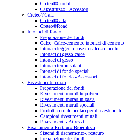
Creteo®Confalt
Calcestruzzo - Accessori
Creteo®Gala
Creteo®Gala
Creteo®Road
Intonaci di fondo
Preparazione dei fondi
Calce, Calce-cemento, intonaci di cemento
Intonaci leggeri a base di calce-cemento
Intonaci di gesso-calce
Intonaci di gesso
Intonaci termoisolanti
Intonaci di fondo speciali
Intonaci di fondo - Accessori
Rivestimenti murali
Preparazione dei fondi
Rivestimenti murali in polvere
Rivestimenti murali in pasta
Rivestimenti murali speciali
Prodotti complementari per il rivestimento
Campioni rivestimenti murali
Rivestimenti - Attrezzi
Risanamento-Restauro-Bioedilizia
Sistemi di risanamento-, restauro
Preparazione dei fondi