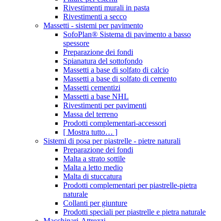
Rivestimenti murali in pasta
Rivestimenti a secco
Massetti - sistemi per pavimento
SofoPlan® Sistema di pavimento a basso
spessore
Preparazione dei fondi
Spianatura del sottofondo
Massetti a base di solfato di calcio
Massetti a base di solfato di cemento
Massetti cementizi
Massetti a base NHL
Rivestimenti per pavimenti
Massa del terreno
Prodotti complementari-accessori
[ Mostra tutto… ]
Sistemi di posa per piastrelle - pietre naturali
Preparazione dei fondi
Malta a strato sottile
Malta a letto medio
Malta di stuccatura
Prodotti complementari per piastrelle-pietra
naturale
Collanti per giunture
Prodotti speciali per piastrelle e pietra naturale
Macchinari-Attrezzi