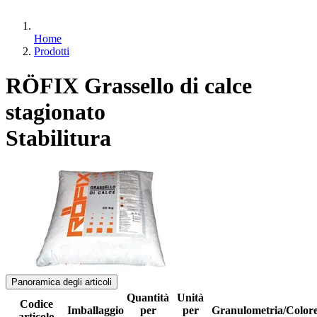
Home
Prodotti
RÖFIX Grassello di calce
stagionato
Stabilitura
Panoramica degli articoli
Quantità
Unità
Codice
Imballaggio
per
per
Granulometria/Color
articolo