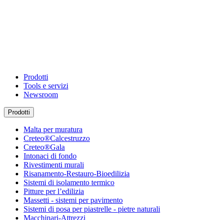
Prodotti
Tools e servizi
Newsroom
Prodotti
Malta per muratura
Creteo®Calcestruzzo
Creteo®Gala
Intonaci di fondo
Rivestimenti murali
Risanamento-Restauro-Bioedilizia
Sistemi di isolamento termico
Pitture per l’edilizia
Massetti - sistemi per pavimento
Sistemi di posa per piastrelle - pietre naturali
Macchinari-Attrezzi