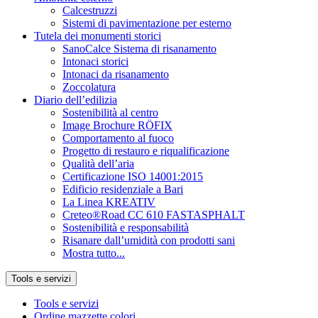
Calcestruzzi
Sistemi di pavimentazione per esterno
Tutela dei monumenti storici
SanoCalce Sistema di risanamento
Intonaci storici
Intonaci da risanamento
Zoccolatura
Diario dell’edilizia
Sostenibilità al centro
Image Brochure RÖFIX
Comportamento al fuoco
Progetto di restauro e riqualificazione
Qualità dell’aria
Certificazione ISO 14001:2015
Edificio residenziale a Bari
La Linea KREATIV
Creteo®Road CC 610 FASTASPHALT
Sostenibilità e responsabilità
Risanare dall’umidità con prodotti sani
Mostra tutto...
Tools e servizi
Tools e servizi
Ordine mazzette colori