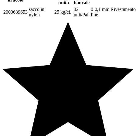
unità
bancale
sacco in
32
0-0,1 mm Rivestimento
2000639653
25 kg/cf.
nylon
unit/Pal.
fine