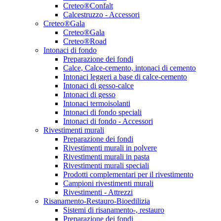
Creteo®Confalt
Calcestruzzo - Accessori
Creteo®Gala
Creteo®Gala
Creteo®Road
Intonaci di fondo
Preparazione dei fondi
Calce, Calce-cemento, intonaci di cemento
Intonaci leggeri a base di calce-cemento
Intonaci di gesso-calce
Intonaci di gesso
Intonaci termoisolanti
Intonaci di fondo speciali
Intonaci di fondo - Accessori
Rivestimenti murali
Preparazione dei fondi
Rivestimenti murali in polvere
Rivestimenti murali in pasta
Rivestimenti murali speciali
Prodotti complementari per il rivestimento
Campioni rivestimenti murali
Rivestimenti - Attrezzi
Risanamento-Restauro-Bioedilizia
Sistemi di risanamento-, restauro
Preparazione dei fondi