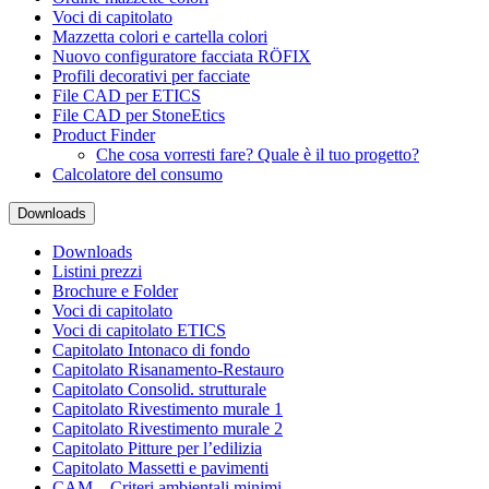
Voci di capitolato
Mazzetta colori e cartella colori
Nuovo configuratore facciata RÖFIX
Profili decorativi per facciate
File CAD per ETICS
File CAD per StoneEtics
Product Finder
Che cosa vorresti fare? Quale è il tuo progetto?
Calcolatore del consumo
Downloads
Downloads
Listini prezzi
Brochure e Folder
Voci di capitolato
Voci di capitolato ETICS
Capitolato Intonaco di fondo
Capitolato Risanamento-Restauro
Capitolato Consolid. strutturale
Capitolato Rivestimento murale 1
Capitolato Rivestimento murale 2
Capitolato Pitture per l’edilizia
Capitolato Massetti e pavimenti
CAM – Criteri ambientali minimi