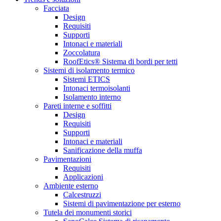
Facciata
Design
Requisiti
Supporti
Intonaci e materiali
Zoccolatura
RoofEtics® Sistema di bordi per tetti
Sistemi di isolamento termico
Sistemi ETICS
Intonaci termoisolanti
Isolamento interno
Pareti interne e soffitti
Design
Requisiti
Supporti
Intonaci e materiali
Sanificazione della muffa
Pavimentazioni
Requisiti
Applicazioni
Ambiente esterno
Calcestruzzi
Sistemi di pavimentazione per esterno
Tutela dei monumenti storici