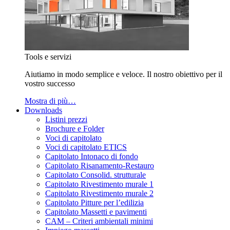
Tools e servizi
Aiutiamo in modo semplice e veloce. Il nostro obiettivo per il
vostro successo
Mostra di più…
Downloads
Listini prezzi
Brochure e Folder
Voci di capitolato
Voci di capitolato ETICS
Capitolato Intonaco di fondo
Capitolato Risanamento-Restauro
Capitolato Consolid. strutturale
Capitolato Rivestimento murale 1
Capitolato Rivestimento murale 2
Capitolato Pitture per l’edilizia
Capitolato Massetti e pavimenti
CAM – Criteri ambientali minimi