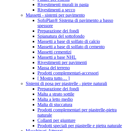
Rivestimenti murali in pasta
Rivestimenti a secco
Massetti - sistemi per pavimento
SofoPlan® Sistema di pavimento a basso
spessore
Preparazione dei fondi
Spianatura del sottofondo
Massetti a base di solfato di calcio
Massetti a base di solfato di cemento
Massetti cementizi
Massetti a base NHL
Rivestimenti per pavimenti
Massa del terreno
Prodotti complementari-accessori
[ Mostra tutto… ]
Sistemi di posa per piastrelle - pietre naturali
Preparazione dei fondi
Malta a strato sottile
Malta a letto medio
Malta di stuccatura
Prodotti complementari per piastrelle-pietra
naturale
Collanti per giunture
Prodotti speciali per piastrelle e pietra naturale
Macchinari-Attrezzi