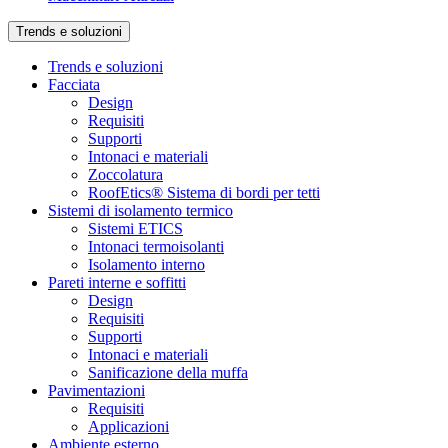
Trends e soluzioni
Trends e soluzioni
Facciata
Design
Requisiti
Supporti
Intonaci e materiali
Zoccolatura
RoofEtics® Sistema di bordi per tetti
Sistemi di isolamento termico
Sistemi ETICS
Intonaci termoisolanti
Isolamento interno
Pareti interne e soffitti
Design
Requisiti
Supporti
Intonaci e materiali
Sanificazione della muffa
Pavimentazioni
Requisiti
Applicazioni
Ambiente esterno