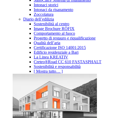
SanoCalce Sistema di risanamento
Intonaci storici
Intonaci da risanamento
Zoccolatura
Diario dell’edilizia
Sostenibilità al centro
Image Brochure RÖFIX
Comportamento al fuoco
Progetto di restauro e riqualificazione
Qualità dell’aria
Certificazione ISO 14001:2015
Edificio residenziale a Bari
La Linea KREATIV
Creteo®Road CC 610 FASTASPHALT
Sostenibilità e responsabilità
[ Mostra tutto… ]