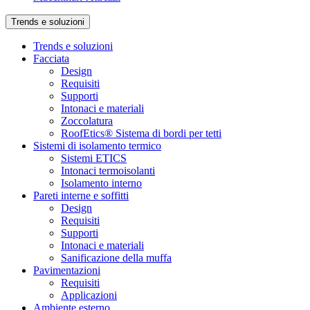
Trends e soluzioni
Trends e soluzioni
Facciata
Design
Requisiti
Supporti
Intonaci e materiali
Zoccolatura
RoofEtics® Sistema di bordi per tetti
Sistemi di isolamento termico
Sistemi ETICS
Intonaci termoisolanti
Isolamento interno
Pareti interne e soffitti
Design
Requisiti
Supporti
Intonaci e materiali
Sanificazione della muffa
Pavimentazioni
Requisiti
Applicazioni
Ambiente esterno