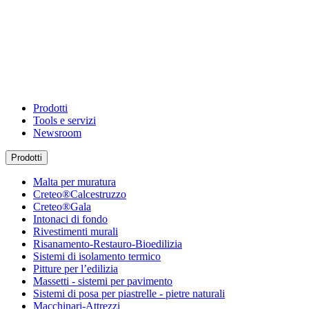
Prodotti
Tools e servizi
Newsroom
Prodotti
Malta per muratura
Creteo®Calcestruzzo
Creteo®Gala
Intonaci di fondo
Rivestimenti murali
Risanamento-Restauro-Bioedilizia
Sistemi di isolamento termico
Pitture per l’edilizia
Massetti - sistemi per pavimento
Sistemi di posa per piastrelle - pietre naturali
Macchinari-Attrezzi