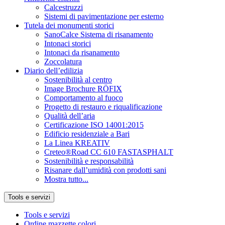
Calcestruzzi
Sistemi di pavimentazione per esterno
Tutela dei monumenti storici
SanoCalce Sistema di risanamento
Intonaci storici
Intonaci da risanamento
Zoccolatura
Diario dell’edilizia
Sostenibilità al centro
Image Brochure RÖFIX
Comportamento al fuoco
Progetto di restauro e riqualificazione
Qualità dell’aria
Certificazione ISO 14001:2015
Edificio residenziale a Bari
La Linea KREATIV
Creteo®Road CC 610 FASTASPHALT
Sostenibilità e responsabilità
Risanare dall’umidità con prodotti sani
Mostra tutto...
Tools e servizi
Tools e servizi
Ordine mazzette colori