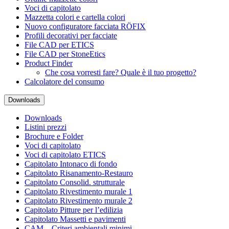
Voci di capitolato
Mazzetta colori e cartella colori
Nuovo configuratore facciata RÖFIX
Profili decorativi per facciate
File CAD per ETICS
File CAD per StoneEtics
Product Finder
Che cosa vorresti fare? Quale è il tuo progetto?
Calcolatore del consumo
Downloads
Downloads
Listini prezzi
Brochure e Folder
Voci di capitolato
Voci di capitolato ETICS
Capitolato Intonaco di fondo
Capitolato Risanamento-Restauro
Capitolato Consolid. strutturale
Capitolato Rivestimento murale 1
Capitolato Rivestimento murale 2
Capitolato Pitture per l’edilizia
Capitolato Massetti e pavimenti
CAM – Criteri ambientali minimi