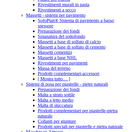
Rivestimenti murali in pasta
Rivestimenti a secco
Massetti - sistemi per pavimento
SofoPlan® Sistema di pavimento a basso
spessore
Preparazione dei fondi
Spianatura del sottofondo
Massetti a base di solfato di calcio
Massetti a base di solfato di cemento
Massetti cementizi
Massetti a base NHL
Rivestimenti per pavimenti
Massa del terreno
Prodotti complementari-accessori
[ Mostra tutto… ]
Sistemi di posa per piastrelle - pietre naturali
Preparazione dei fondi
Malta a strato sottile
Malta a letto medio
Malta di stuccatura
Prodotti complementari per piastrelle-pietra
naturale
Collanti per giunture
Prodotti speciali per piastrelle e pietra naturale
Macchinari-Attrezzi