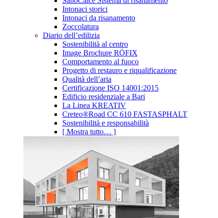
SanoCalce Sistema di risanamento
Intonaci storici
Intonaci da risanamento
Zoccolatura
Diario dell’edilizia
Sostenibilità al centro
Image Brochure RÖFIX
Comportamento al fuoco
Progetto di restauro e riqualificazione
Qualità dell’aria
Certificazione ISO 14001:2015
Edificio residenziale a Bari
La Linea KREATIV
Creteo®Road CC 610 FASTASPHALT
Sostenibilità e responsabilità
[ Mostra tutto… ]