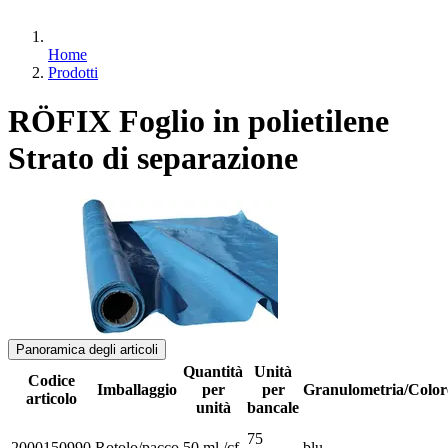
Home
Prodotti
RÖFIX Foglio in polietilene
Strato di separazione
Panoramica degli articoli
Quantità
Unità
Codice
Imballaggio
per
per
Granulometria/Color
articolo
unità
bancale
75
2000150990
Rotolo/pacco
50 ml./cf.
blu