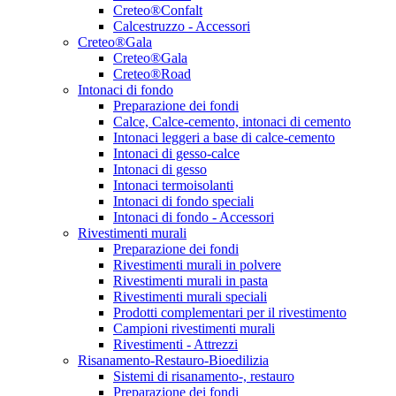
Creteo®Confalt
Calcestruzzo - Accessori
Creteo®Gala
Creteo®Gala
Creteo®Road
Intonaci di fondo
Preparazione dei fondi
Calce, Calce-cemento, intonaci di cemento
Intonaci leggeri a base di calce-cemento
Intonaci di gesso-calce
Intonaci di gesso
Intonaci termoisolanti
Intonaci di fondo speciali
Intonaci di fondo - Accessori
Rivestimenti murali
Preparazione dei fondi
Rivestimenti murali in polvere
Rivestimenti murali in pasta
Rivestimenti murali speciali
Prodotti complementari per il rivestimento
Campioni rivestimenti murali
Rivestimenti - Attrezzi
Risanamento-Restauro-Bioedilizia
Sistemi di risanamento-, restauro
Preparazione dei fondi