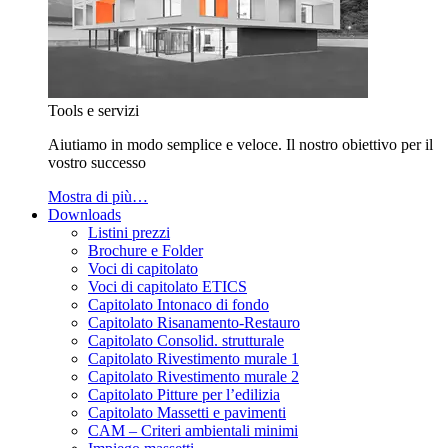
Tools e servizi
Aiutiamo in modo semplice e veloce. Il nostro obiettivo per il
vostro successo
Mostra di più…
Downloads
Listini prezzi
Brochure e Folder
Voci di capitolato
Voci di capitolato ETICS
Capitolato Intonaco di fondo
Capitolato Risanamento-Restauro
Capitolato Consolid. strutturale
Capitolato Rivestimento murale 1
Capitolato Rivestimento murale 2
Capitolato Pitture per l’edilizia
Capitolato Massetti e pavimenti
CAM – Criteri ambientali minimi