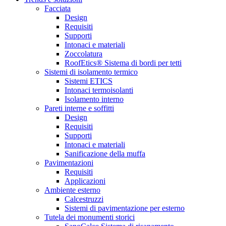
Facciata
Design
Requisiti
Supporti
Intonaci e materiali
Zoccolatura
RoofEtics® Sistema di bordi per tetti
Sistemi di isolamento termico
Sistemi ETICS
Intonaci termoisolanti
Isolamento interno
Pareti interne e soffitti
Design
Requisiti
Supporti
Intonaci e materiali
Sanificazione della muffa
Pavimentazioni
Requisiti
Applicazioni
Ambiente esterno
Calcestruzzi
Sistemi di pavimentazione per esterno
Tutela dei monumenti storici