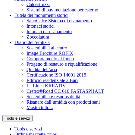
Calcestruzzi
Sistemi di pavimentazione per esterno
Tutela dei monumenti storici
SanoCalce Sistema di risanamento
Intonaci storici
Intonaci da risanamento
Zoccolatura
Diario dell’edilizia
Sostenibilità al centro
Image Brochure RÖFIX
Comportamento al fuoco
Progetto di restauro e riqualificazione
Qualità dell’aria
Certificazione ISO 14001:2015
Edificio residenziale a Bari
La Linea KREATIV
Creteo®Road CC 610 FASTASPHALT
Sostenibilità e responsabilità
Risanare dall’umidità con prodotti sani
Mostra tutto...
Tools e servizi
Tools e servizi
Ordine mazzette colori