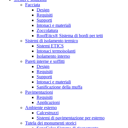
Facciata
Design
Requisiti
Supporti
Intonaci e materiali
Zoccolatura
RoofEtics® Sistema di bordi per tetti
Sistemi di isolamento termico
Sistemi ETICS
Intonaci termoisolanti
Isolamento interno
Pareti interne e soffitti
Design
Requisiti
Supporti
Intonaci e materiali
Sanificazione della muffa
Pavimentazioni
Requisiti
Applicazioni
Ambiente esterno
Calcestruzzi
Sistemi di pavimentazione per esterno
Tutela dei monumenti storici