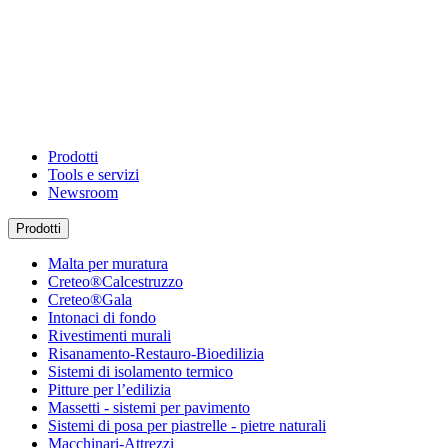
Prodotti
Tools e servizi
Newsroom
Prodotti
Malta per muratura
Creteo®Calcestruzzo
Creteo®Gala
Intonaci di fondo
Rivestimenti murali
Risanamento-Restauro-Bioedilizia
Sistemi di isolamento termico
Pitture per l’edilizia
Massetti - sistemi per pavimento
Sistemi di posa per piastrelle - pietre naturali
Macchinari-Attrezzi