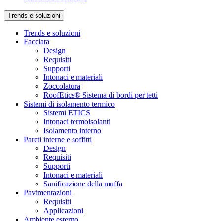
Trends e soluzioni
Trends e soluzioni
Facciata
Design
Requisiti
Supporti
Intonaci e materiali
Zoccolatura
RoofEtics® Sistema di bordi per tetti
Sistemi di isolamento termico
Sistemi ETICS
Intonaci termoisolanti
Isolamento interno
Pareti interne e soffitti
Design
Requisiti
Supporti
Intonaci e materiali
Sanificazione della muffa
Pavimentazioni
Requisiti
Applicazioni
Ambiente esterno