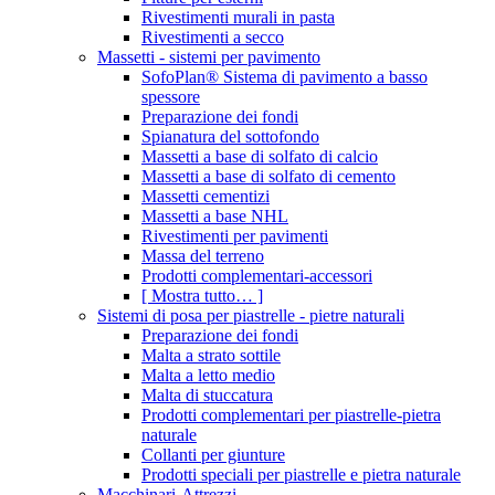
Rivestimenti murali in pasta
Rivestimenti a secco
Massetti - sistemi per pavimento
SofoPlan® Sistema di pavimento a basso
spessore
Preparazione dei fondi
Spianatura del sottofondo
Massetti a base di solfato di calcio
Massetti a base di solfato di cemento
Massetti cementizi
Massetti a base NHL
Rivestimenti per pavimenti
Massa del terreno
Prodotti complementari-accessori
[ Mostra tutto… ]
Sistemi di posa per piastrelle - pietre naturali
Preparazione dei fondi
Malta a strato sottile
Malta a letto medio
Malta di stuccatura
Prodotti complementari per piastrelle-pietra
naturale
Collanti per giunture
Prodotti speciali per piastrelle e pietra naturale
Macchinari-Attrezzi