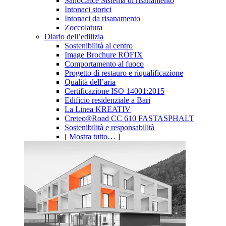
SanoCalce Sistema di risanamento
Intonaci storici
Intonaci da risanamento
Zoccolatura
Diario dell’edilizia
Sostenibilità al centro
Image Brochure RÖFIX
Comportamento al fuoco
Progetto di restauro e riqualificazione
Qualità dell’aria
Certificazione ISO 14001:2015
Edificio residenziale a Bari
La Linea KREATIV
Creteo®Road CC 610 FASTASPHALT
Sostenibilità e responsabilità
[ Mostra tutto… ]