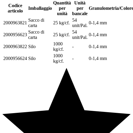
Quantità
Unità
Codice
Imballaggio
per
per
Granulometria/Color
articolo
unità
bancale
Sacco di
54
2000963821
25 kg/cf.
0-1,4 mm
carta
unit/Pal.
Sacco di
54
2000956623
25 kg/cf.
0-1,4 mm
carta
unit/Pal.
1000
2000963822
Silo
-
0-1,4 mm
kg/cf.
1000
2000956624
Silo
-
0-1,4 mm
kg/cf.