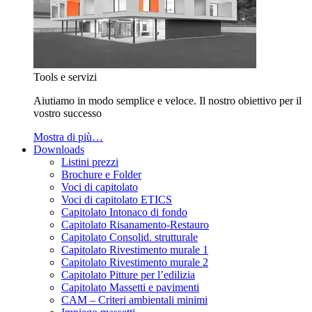
Tools e servizi
Aiutiamo in modo semplice e veloce. Il nostro obiettivo per il
vostro successo
Mostra di più…
Downloads
Listini prezzi
Brochure e Folder
Voci di capitolato
Voci di capitolato ETICS
Capitolato Intonaco di fondo
Capitolato Risanamento-Restauro
Capitolato Consolid. strutturale
Capitolato Rivestimento murale 1
Capitolato Rivestimento murale 2
Capitolato Pitture per l’edilizia
Capitolato Massetti e pavimenti
CAM – Criteri ambientali minimi