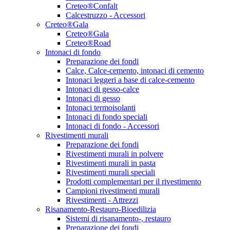
Creteo®Confalt
Calcestruzzo - Accessori
Creteo®Gala
Creteo®Gala
Creteo®Road
Intonaci di fondo
Preparazione dei fondi
Calce, Calce-cemento, intonaci di cemento
Intonaci leggeri a base di calce-cemento
Intonaci di gesso-calce
Intonaci di gesso
Intonaci termoisolanti
Intonaci di fondo speciali
Intonaci di fondo - Accessori
Rivestimenti murali
Preparazione dei fondi
Rivestimenti murali in polvere
Rivestimenti murali in pasta
Rivestimenti murali speciali
Prodotti complementari per il rivestimento
Campioni rivestimenti murali
Rivestimenti - Attrezzi
Risanamento-Restauro-Bioedilizia
Sistemi di risanamento-, restauro
Preparazione dei fondi