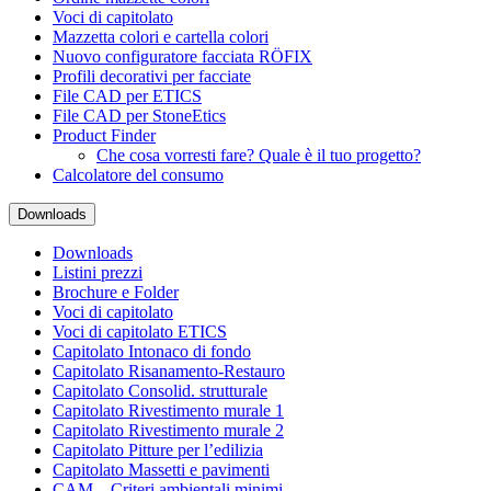
Voci di capitolato
Mazzetta colori e cartella colori
Nuovo configuratore facciata RÖFIX
Profili decorativi per facciate
File CAD per ETICS
File CAD per StoneEtics
Product Finder
Che cosa vorresti fare? Quale è il tuo progetto?
Calcolatore del consumo
Downloads
Downloads
Listini prezzi
Brochure e Folder
Voci di capitolato
Voci di capitolato ETICS
Capitolato Intonaco di fondo
Capitolato Risanamento-Restauro
Capitolato Consolid. strutturale
Capitolato Rivestimento murale 1
Capitolato Rivestimento murale 2
Capitolato Pitture per l’edilizia
Capitolato Massetti e pavimenti
CAM – Criteri ambientali minimi