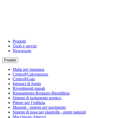
Prodotti
Tools e servizi
Newsroom
Prodotti
Malta per muratura
Creteo®Calcestruzzo
Creteo®Gala
Intonaci di fondo
Rivestimenti murali
Risanamento-Restauro-Bioedilizia
Sistemi di isolamento termico
Pitture per l’edilizia
Massetti - sistemi per pavimento
Sistemi di posa per piastrelle - pietre naturali
Macchinari-Attrezzi