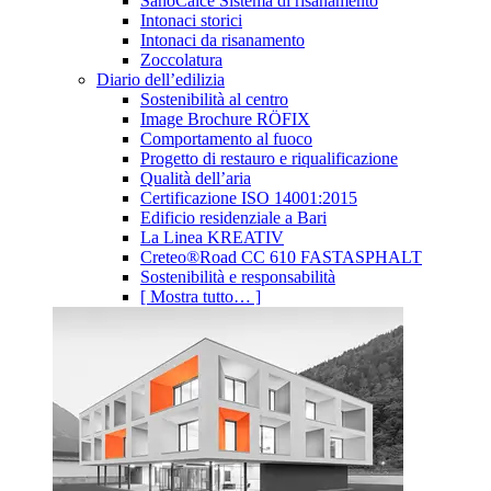
SanoCalce Sistema di risanamento
Intonaci storici
Intonaci da risanamento
Zoccolatura
Diario dell’edilizia
Sostenibilità al centro
Image Brochure RÖFIX
Comportamento al fuoco
Progetto di restauro e riqualificazione
Qualità dell’aria
Certificazione ISO 14001:2015
Edificio residenziale a Bari
La Linea KREATIV
Creteo®Road CC 610 FASTASPHALT
Sostenibilità e responsabilità
[ Mostra tutto… ]