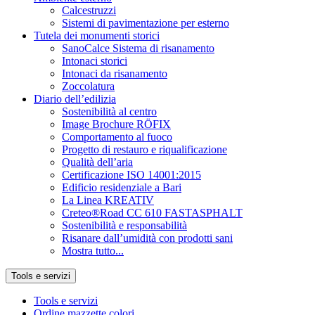
Calcestruzzi
Sistemi di pavimentazione per esterno
Tutela dei monumenti storici
SanoCalce Sistema di risanamento
Intonaci storici
Intonaci da risanamento
Zoccolatura
Diario dell’edilizia
Sostenibilità al centro
Image Brochure RÖFIX
Comportamento al fuoco
Progetto di restauro e riqualificazione
Qualità dell’aria
Certificazione ISO 14001:2015
Edificio residenziale a Bari
La Linea KREATIV
Creteo®Road CC 610 FASTASPHALT
Sostenibilità e responsabilità
Risanare dall’umidità con prodotti sani
Mostra tutto...
Tools e servizi
Tools e servizi
Ordine mazzette colori