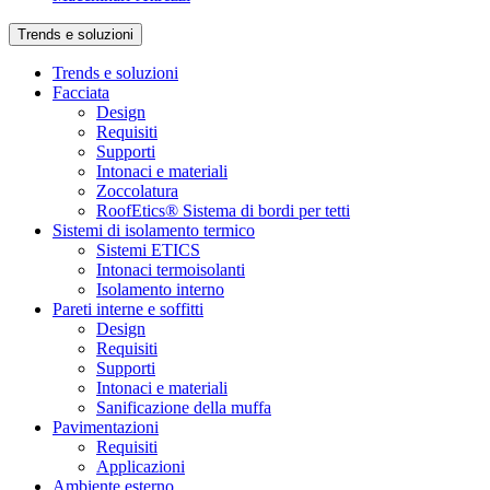
Trends e soluzioni
Trends e soluzioni
Facciata
Design
Requisiti
Supporti
Intonaci e materiali
Zoccolatura
RoofEtics® Sistema di bordi per tetti
Sistemi di isolamento termico
Sistemi ETICS
Intonaci termoisolanti
Isolamento interno
Pareti interne e soffitti
Design
Requisiti
Supporti
Intonaci e materiali
Sanificazione della muffa
Pavimentazioni
Requisiti
Applicazioni
Ambiente esterno