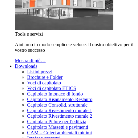
Tools e servizi
Aiutiamo in modo semplice e veloce. Il nostro obiettivo per il
vostro successo
Mostra di più…
Downloads
Listini prezzi
Brochure e Folder
Voci di capitolato
Voci di capitolato ETICS
Capitolato Intonaco di fondo
Capitolato Risanamento-Restauro
Capitolato Consolid. strutturale
Capitolato Rivestimento murale 1
Capitolato Rivestimento murale 2
Capitolato Pitture per l’edilizia
Capitolato Massetti e pavimenti
CAM – Criteri ambientali minimi