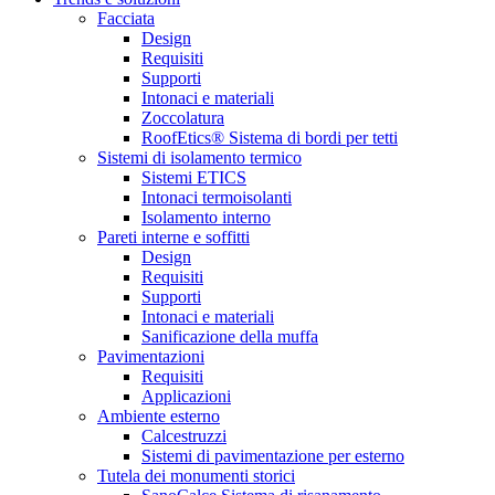
Facciata
Design
Requisiti
Supporti
Intonaci e materiali
Zoccolatura
RoofEtics® Sistema di bordi per tetti
Sistemi di isolamento termico
Sistemi ETICS
Intonaci termoisolanti
Isolamento interno
Pareti interne e soffitti
Design
Requisiti
Supporti
Intonaci e materiali
Sanificazione della muffa
Pavimentazioni
Requisiti
Applicazioni
Ambiente esterno
Calcestruzzi
Sistemi di pavimentazione per esterno
Tutela dei monumenti storici