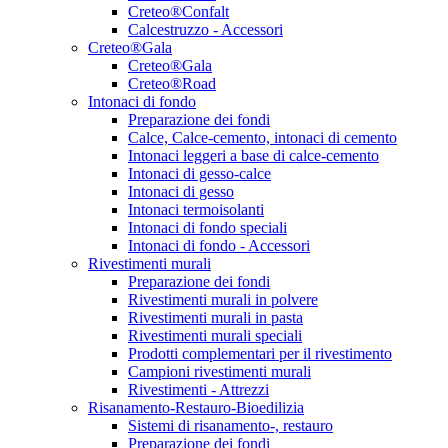
Creteo®Confalt
Calcestruzzo - Accessori
Creteo®Gala
Creteo®Gala
Creteo®Road
Intonaci di fondo
Preparazione dei fondi
Calce, Calce-cemento, intonaci di cemento
Intonaci leggeri a base di calce-cemento
Intonaci di gesso-calce
Intonaci di gesso
Intonaci termoisolanti
Intonaci di fondo speciali
Intonaci di fondo - Accessori
Rivestimenti murali
Preparazione dei fondi
Rivestimenti murali in polvere
Rivestimenti murali in pasta
Rivestimenti murali speciali
Prodotti complementari per il rivestimento
Campioni rivestimenti murali
Rivestimenti - Attrezzi
Risanamento-Restauro-Bioedilizia
Sistemi di risanamento-, restauro
Preparazione dei fondi