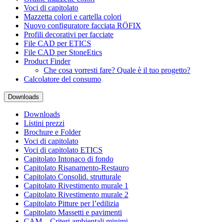
Voci di capitolato
Mazzetta colori e cartella colori
Nuovo configuratore facciata RÖFIX
Profili decorativi per facciate
File CAD per ETICS
File CAD per StoneEtics
Product Finder
Che cosa vorresti fare? Quale è il tuo progetto?
Calcolatore del consumo
Downloads
Downloads
Listini prezzi
Brochure e Folder
Voci di capitolato
Voci di capitolato ETICS
Capitolato Intonaco di fondo
Capitolato Risanamento-Restauro
Capitolato Consolid. strutturale
Capitolato Rivestimento murale 1
Capitolato Rivestimento murale 2
Capitolato Pitture per l’edilizia
Capitolato Massetti e pavimenti
CAM – Criteri ambientali minimi