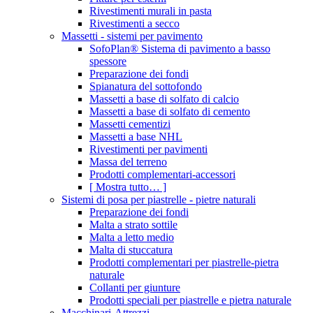
Rivestimenti murali in pasta
Rivestimenti a secco
Massetti - sistemi per pavimento
SofoPlan® Sistema di pavimento a basso
spessore
Preparazione dei fondi
Spianatura del sottofondo
Massetti a base di solfato di calcio
Massetti a base di solfato di cemento
Massetti cementizi
Massetti a base NHL
Rivestimenti per pavimenti
Massa del terreno
Prodotti complementari-accessori
[ Mostra tutto… ]
Sistemi di posa per piastrelle - pietre naturali
Preparazione dei fondi
Malta a strato sottile
Malta a letto medio
Malta di stuccatura
Prodotti complementari per piastrelle-pietra
naturale
Collanti per giunture
Prodotti speciali per piastrelle e pietra naturale
Macchinari-Attrezzi