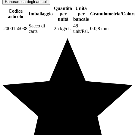
Panoramica degli articoli
Quantità
Unità
Codice
Imballaggio
per
per
Granulometria/Color
articolo
unità
bancale
Sacco di
48
2000156038
25 kg/cf.
0-0,8 mm
carta
unit/Pal.