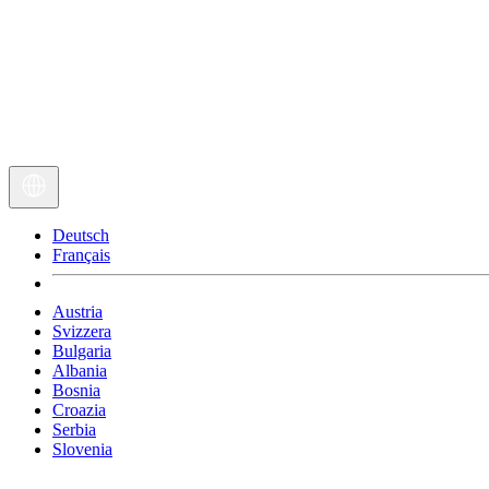
Deutsch
Français
Austria
Svizzera
Bulgaria
Albania
Bosnia
Croazia
Serbia
Slovenia