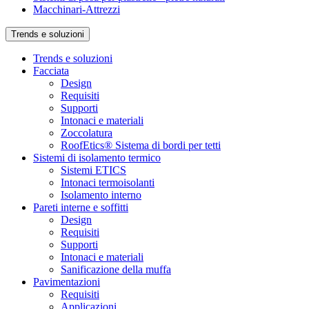
Macchinari-Attrezzi
Trends e soluzioni
Trends e soluzioni
Facciata
Design
Requisiti
Supporti
Intonaci e materiali
Zoccolatura
RoofEtics® Sistema di bordi per tetti
Sistemi di isolamento termico
Sistemi ETICS
Intonaci termoisolanti
Isolamento interno
Pareti interne e soffitti
Design
Requisiti
Supporti
Intonaci e materiali
Sanificazione della muffa
Pavimentazioni
Requisiti
Applicazioni