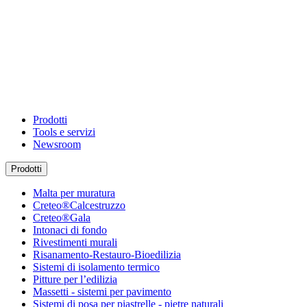
Prodotti
Tools e servizi
Newsroom
Prodotti
Malta per muratura
Creteo®Calcestruzzo
Creteo®Gala
Intonaci di fondo
Rivestimenti murali
Risanamento-Restauro-Bioedilizia
Sistemi di isolamento termico
Pitture per l’edilizia
Massetti - sistemi per pavimento
Sistemi di posa per piastrelle - pietre naturali