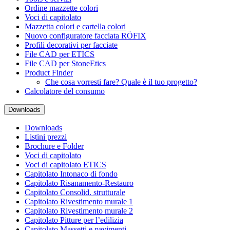
Ordine mazzette colori
Voci di capitolato
Mazzetta colori e cartella colori
Nuovo configuratore facciata RÖFIX
Profili decorativi per facciate
File CAD per ETICS
File CAD per StoneEtics
Product Finder
Che cosa vorresti fare? Quale è il tuo progetto?
Calcolatore del consumo
Downloads
Downloads
Listini prezzi
Brochure e Folder
Voci di capitolato
Voci di capitolato ETICS
Capitolato Intonaco di fondo
Capitolato Risanamento-Restauro
Capitolato Consolid. strutturale
Capitolato Rivestimento murale 1
Capitolato Rivestimento murale 2
Capitolato Pitture per l’edilizia
Capitolato Massetti e pavimenti