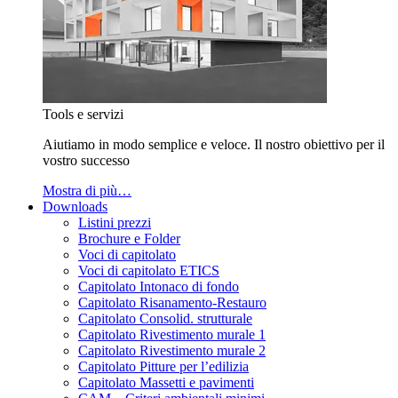
Tools e servizi
Aiutiamo in modo semplice e veloce. Il nostro obiettivo per il
vostro successo
Mostra di più…
Downloads
Listini prezzi
Brochure e Folder
Voci di capitolato
Voci di capitolato ETICS
Capitolato Intonaco di fondo
Capitolato Risanamento-Restauro
Capitolato Consolid. strutturale
Capitolato Rivestimento murale 1
Capitolato Rivestimento murale 2
Capitolato Pitture per l’edilizia
Capitolato Massetti e pavimenti