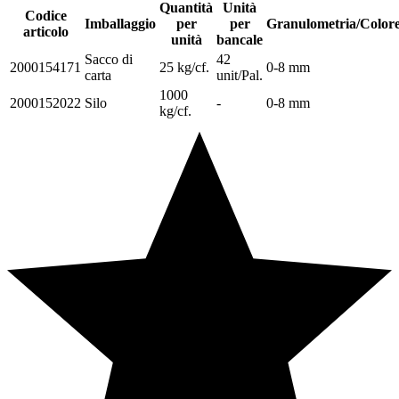
Quantità
Unità
Codice
Imballaggio
per
per
Granulometria/Color
articolo
unità
bancale
Sacco di
42
2000154171
25 kg/cf.
0-8 mm
carta
unit/Pal.
1000
2000152022
Silo
-
0-8 mm
kg/cf.