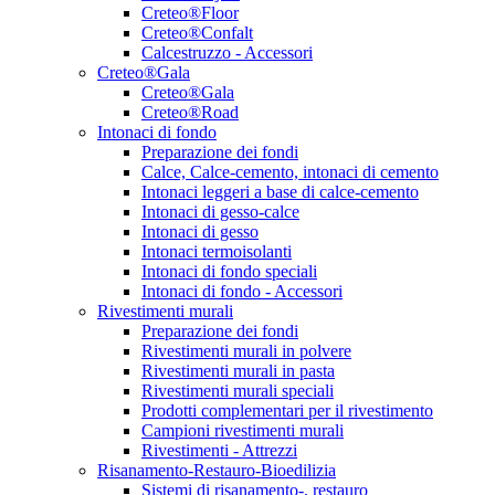
Creteo®Floor
Creteo®Confalt
Calcestruzzo - Accessori
Creteo®Gala
Creteo®Gala
Creteo®Road
Intonaci di fondo
Preparazione dei fondi
Calce, Calce-cemento, intonaci di cemento
Intonaci leggeri a base di calce-cemento
Intonaci di gesso-calce
Intonaci di gesso
Intonaci termoisolanti
Intonaci di fondo speciali
Intonaci di fondo - Accessori
Rivestimenti murali
Preparazione dei fondi
Rivestimenti murali in polvere
Rivestimenti murali in pasta
Rivestimenti murali speciali
Prodotti complementari per il rivestimento
Campioni rivestimenti murali
Rivestimenti - Attrezzi
Risanamento-Restauro-Bioedilizia
Sistemi di risanamento-, restauro