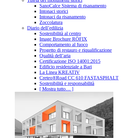
Tutela dei monumenti storici
SanoCalce Sistema di risanamento
Intonaci storici
Intonaci da risanamento
Zoccolatura
Diario dell’edilizia
Sostenibilità al centro
Image Brochure RÖFIX
Comportamento al fuoco
Progetto di restauro e riqualificazione
Qualità dell’aria
Certificazione ISO 14001:2015
Edificio residenziale a Bari
La Linea KREATIV
Creteo®Road CC 610 FASTASPHALT
Sostenibilità e responsabilità
[ Mostra tutto… ]