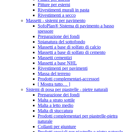
Pitture per esterni
Rivestimenti murali in pasta
Rivestimenti a secco
Massetti - sistemi per pavimento
SofoPlan® Sistema di pavimento a basso
spessore
Preparazione dei fondi
Spianatura del sottofondo
Massetti a base di solfato di calcio
Massetti a base di solfato di cemento
Massetti cementizi
Massetti a base NHL
Rivestimenti per pavimenti
Massa del terreno
Prodotti complementari-accessori
[ Mostra tutto… ]
Sistemi di posa per piastrelle - pietre naturali
Preparazione dei fondi
Malta a strato sottile
Malta a letto medio
Malta di stuccatura
Prodotti complementari per piastrelle-pietra
naturale
Collanti per giunture
Prodotti speciali per piastrelle e pietra naturale