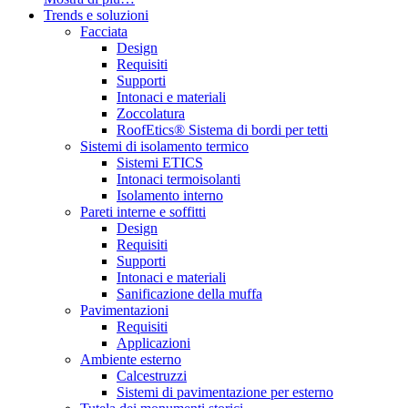
Trends e soluzioni
Facciata
Design
Requisiti
Supporti
Intonaci e materiali
Zoccolatura
RoofEtics® Sistema di bordi per tetti
Sistemi di isolamento termico
Sistemi ETICS
Intonaci termoisolanti
Isolamento interno
Pareti interne e soffitti
Design
Requisiti
Supporti
Intonaci e materiali
Sanificazione della muffa
Pavimentazioni
Requisiti
Applicazioni
Ambiente esterno
Calcestruzzi
Sistemi di pavimentazione per esterno