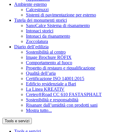
Ambiente esterno
Calcestruzzi
Sistemi di pavimentazione per esterno
Tutela dei monumenti storici
SanoCalce Sistema di risanamento
Intonaci storici
Intonaci da risanamento
Zoccolatura
Diario dell’edilizia
Sostenibilità al centro
Image Brochure RÖFIX
Comportamento al fuoco
Progetto di restauro e riqualificazione
Qualità dell’aria
Certificazione ISO 14001:2015
Edificio residenziale a Bari
La Linea KREATIV
Creteo®Road CC 610 FASTASPHALT
Sostenibilità e responsabilità
Risanare dall’umidità con prodotti sani
Mostra tutto...
Tools e servizi
Tools e servizi