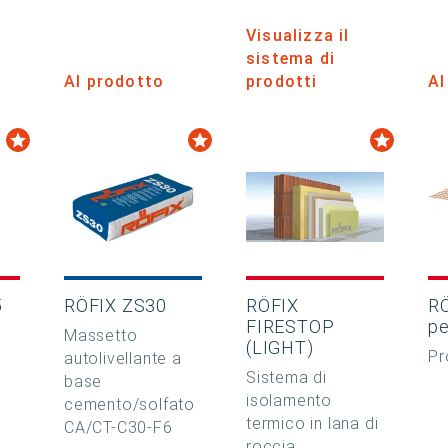
Visualizza il
sistema di
Al prodotto
prodotti
Al
5
RÖFIX ZS30
RÖFIX
RÖ
FIRESTOP
pe
Massetto
(LIGHT)
Pr
autolivellante a
Sistema di
base
isolamento
cemento/solfato
termico in lana di
CA/CT-C30-F6
roccia