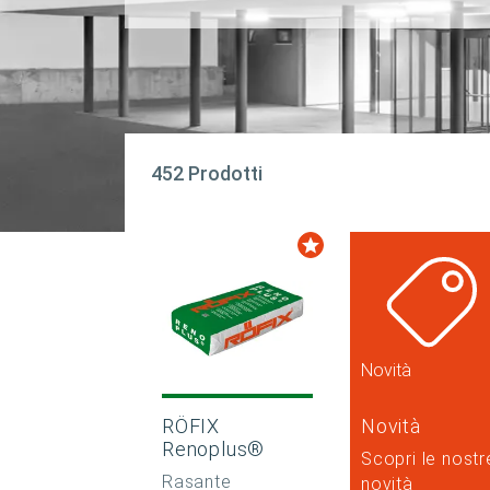
452 Prodotti
Novità
RÖFIX
Novità
Renoplus®
Scopri le nostr
Rasante
novità