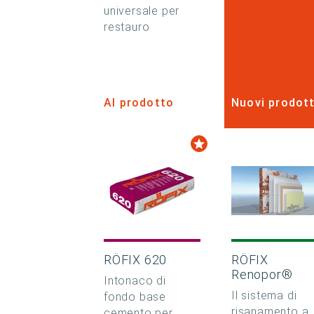
universale per
restauro
Al prodotto
Nuovi prodott
RÖFIX 620
RÖFIX
Renopor®
Intonaco di
Il sistema di
fondo base
risanamento a
cemento per