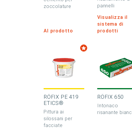
pannelli
zoccolature
Visualizza il
sistema di
Al prodotto
prodotti
RÖFIX PE 419
RÖFIX 650
ETICS®
Intonaco
Pittura ai
risanante bian
silossani per
facciate