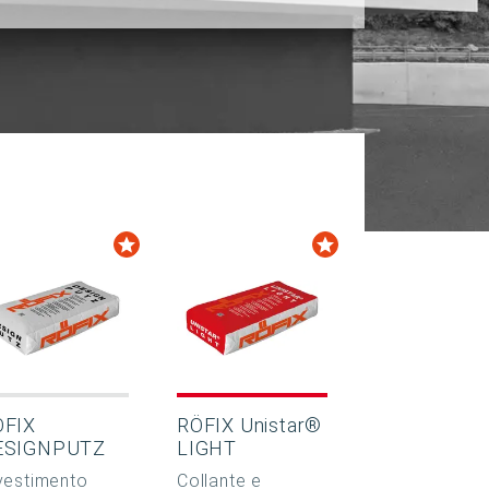
ÖFIX
RÖFIX Unistar®
ESIGNPUTZ
LIGHT
vestimento
Collante e