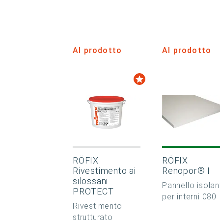
Al prodotto
Al prodotto
RÖFIX
RÖFIX
Rivestimento ai
Renopor® I
silossani
Pannello isolan
PROTECT
per interni 080
Rivestimento
strutturato