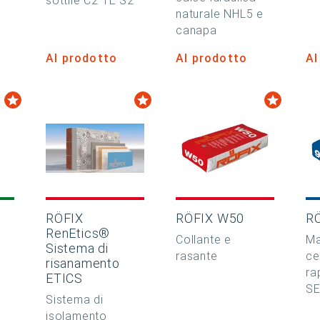
sottile C2 TE S2
naturale NHL5 e
canapa
Al prodotto
Al prodotto
Al
RÖFIX
RÖFIX W50
R
RenEtics®
Collante e
Ma
Sistema di
rasante
ce
risanamento
ra
ETICS
S
Sistema di
isolamento