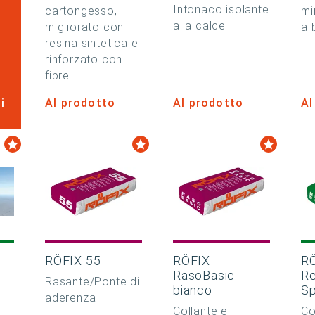
Intonaco isolante
cartongesso,
mi
alla calce
migliorato con
a 
resina sintetica e
rinforzato con
fibre
i
Al prodotto
Al prodotto
Al
RÖFIX 55
RÖFIX
R
RasoBasic
R
Rasante/Ponte di
bianco
Sp
aderenza
Collante e
Co