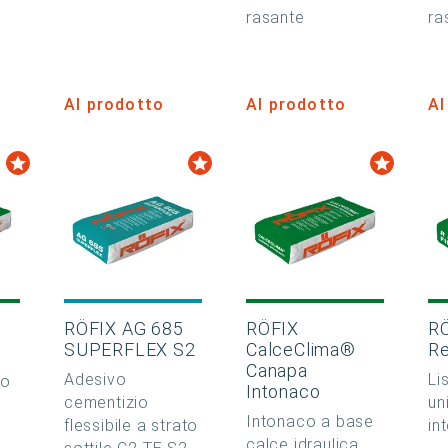
rasante
ra
Al prodotto
Al prodotto
Al
RÖFIX AG 685
RÖFIX
R
SUPERFLEX S2
CalceClima®
Re
Canapa
Adesivo
Li
co
Intonaco
cementizio
un
Intonaco a base
flessibile a strato
in
calce idraulica