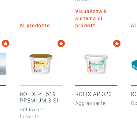
Visualizza il
sistema di
Al prodotto
prodotti
Al
RÖFIX PE 519
RÖFIX AP 320
RÖ
PREMIUM SISI
Aggrappante
Op
Pittura per
facciate