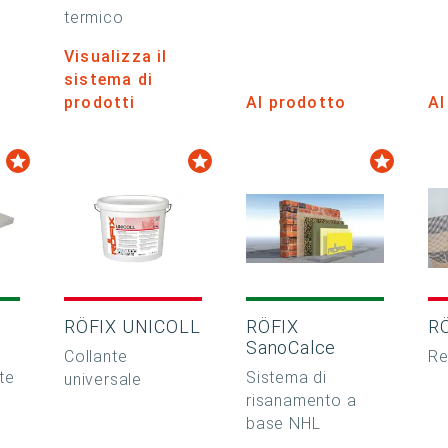
termico
Visualizza il
sistema di
prodotti
Al prodotto
Al
RÖFIX UNICOLL
RÖFIX
R
SanoCalce
Collante
Re
te
Sistema di
universale
risanamento a
base NHL