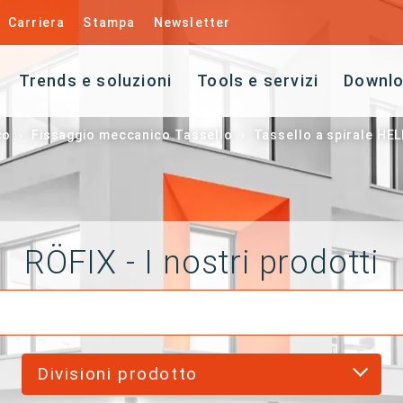
Carriera
Stampa
Newsletter
Trends e soluzioni
Tools e servizi
Downl
co
Fissaggio meccanico Tassello
Tassello a spirale HEL
RÖFIX - I nostri prodotti
Divisioni prodotto