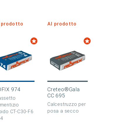
 prodotto
Al prodotto
ÖFIX 974
Creteo®Gala
CC 695
ssetto
Calcestruzzo per
mentizio
posa a secco
pido CT-C30-F6
E4