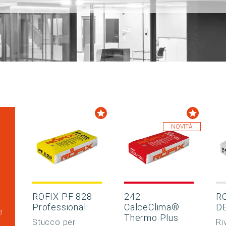
NOVITÀ
RÖFIX PF 828
242
R
Professional
CalceClima®
D
e
Thermo Plus
Stucco per
Ri