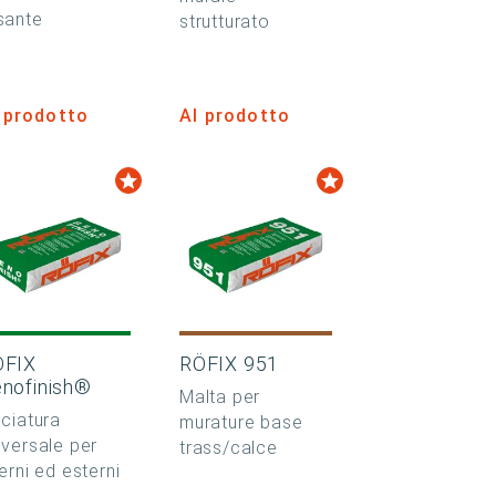
sante
strutturato
 prodotto
Al prodotto
ÖFIX
RÖFIX 951
nofinish®
Malta per
sciatura
murature base
iversale per
trass/calce
terni ed esterni