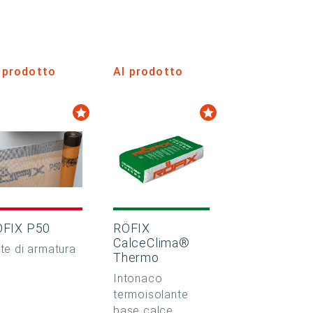
 prodotto
Al prodotto
ÖFIX P50
RÖFIX
CalceClima®
te di armatura
Thermo
Intonaco
termoisolante
base calce