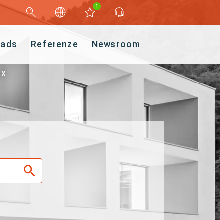
1
oads
Referenze
Newsroom
IX