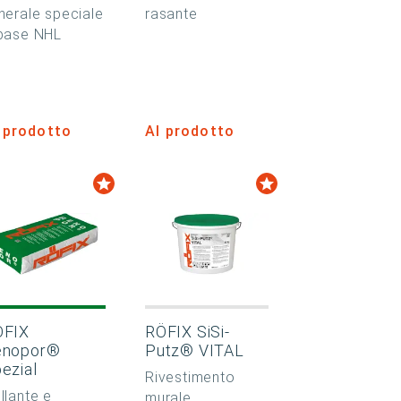
nerale speciale
rasante
base NHL
 prodotto
Al prodotto
ÖFIX
RÖFIX SiSi-
enopor®
Putz® VITAL
ezial
Rivestimento
llante e
murale