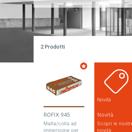
2 Prodotti
Novità
RÖFIX 945
Novità
Malta/colla ad
Scopri le nostr
immersione per
novità