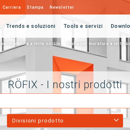
Carriera
Stampa
Newsletter
Trends e soluzioni
Tools e servizi
Downl
 per muratura a letto sottile
Malta per muratura a letto s
RÖFIX - I nostri prodotti
Divisioni prodotto