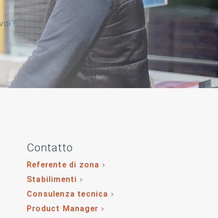
 voi?
Contatto
Referente di zona
Stabilimenti
Consulenza tecnica
Product Manager