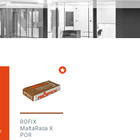
RÖFIX
MaltaRasa X
e
POR