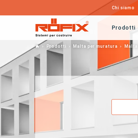
Chi siamo
Prodotti
Home
Prodotti
Malta per muratura
Malta