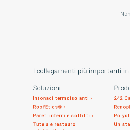
Non 
I collegamenti più importanti in
Soluzioni
Prodo
Intonaci termoisolanti
242 C
RoofEtics®
Renop
Pareti interni e soffitti
Polys
Tutela e restauro
Unista