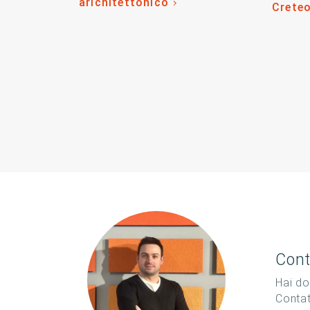
arichitettonico
Crete
Cont
Hai do
Conta