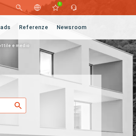
1
oads
Referenze
Newsroom
ottile e medio