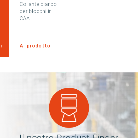
Collante bianco
per blocchi in
CAA
i
Al prodotto
Il nostro Product Finder