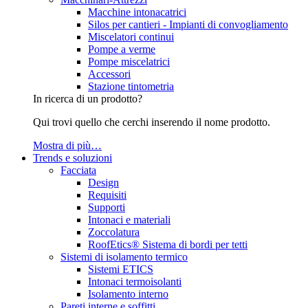
Macchine intonacatrici
Silos per cantieri - Impianti di convogliamento
Miscelatori continui
Pompe a verme
Pompe miscelatrici
Accessori
Stazione tintometria
In ricerca di un prodotto?
Qui trovi quello che cerchi inserendo il nome prodotto.
Mostra di più…
Trends e soluzioni
Facciata
Design
Requisiti
Supporti
Intonaci e materiali
Zoccolatura
RoofEtics® Sistema di bordi per tetti
Sistemi di isolamento termico
Sistemi ETICS
Intonaci termoisolanti
Isolamento interno
Pareti interne e soffitti