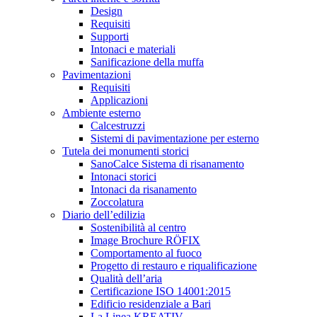
Design
Requisiti
Supporti
Intonaci e materiali
Sanificazione della muffa
Pavimentazioni
Requisiti
Applicazioni
Ambiente esterno
Calcestruzzi
Sistemi di pavimentazione per esterno
Tutela dei monumenti storici
SanoCalce Sistema di risanamento
Intonaci storici
Intonaci da risanamento
Zoccolatura
Diario dell’edilizia
Sostenibilità al centro
Image Brochure RÖFIX
Comportamento al fuoco
Progetto di restauro e riqualificazione
Qualità dell’aria
Certificazione ISO 14001:2015
Edificio residenziale a Bari
La Linea KREATIV