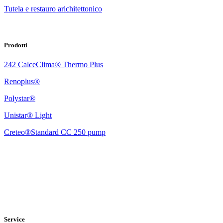
Tutela e restauro arichitettonico
Prodotti
242 CalceClima® Thermo Plus
Renoplus®
Polystar®
Unistar® Light
Creteo®Standard CC 250 pump
Service