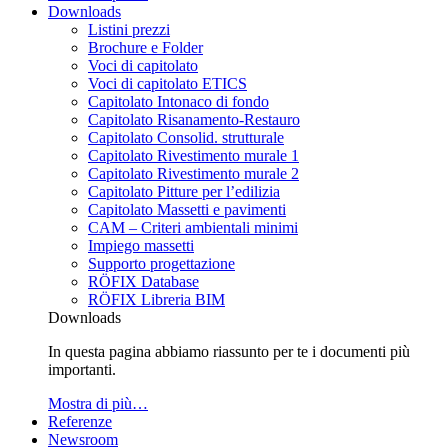
Downloads
Listini prezzi
Brochure e Folder
Voci di capitolato
Voci di capitolato ETICS
Capitolato Intonaco di fondo
Capitolato Risanamento-Restauro
Capitolato Consolid. strutturale
Capitolato Rivestimento murale 1
Capitolato Rivestimento murale 2
Capitolato Pitture per l’edilizia
Capitolato Massetti e pavimenti
CAM – Criteri ambientali minimi
Impiego massetti
Supporto progettazione
RÖFIX Database
RÖFIX Libreria BIM
Downloads
In questa pagina abbiamo riassunto per te i documenti più
importanti.
Mostra di più…
Referenze
Newsroom