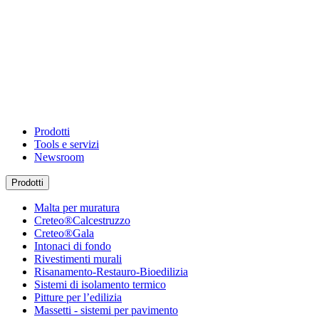
Prodotti
Tools e servizi
Newsroom
Prodotti
Malta per muratura
Creteo®Calcestruzzo
Creteo®Gala
Intonaci di fondo
Rivestimenti murali
Risanamento-Restauro-Bioedilizia
Sistemi di isolamento termico
Pitture per l’edilizia
Massetti - sistemi per pavimento