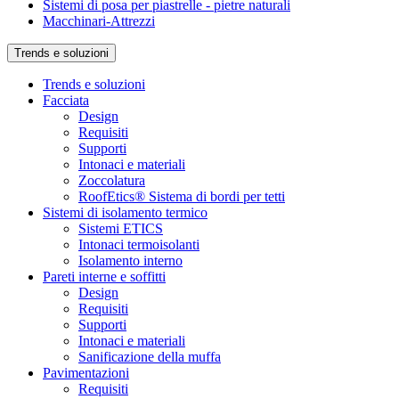
Sistemi di posa per piastrelle - pietre naturali
Macchinari-Attrezzi
Trends e soluzioni
Trends e soluzioni
Facciata
Design
Requisiti
Supporti
Intonaci e materiali
Zoccolatura
RoofEtics® Sistema di bordi per tetti
Sistemi di isolamento termico
Sistemi ETICS
Intonaci termoisolanti
Isolamento interno
Pareti interne e soffitti
Design
Requisiti
Supporti
Intonaci e materiali
Sanificazione della muffa
Pavimentazioni
Requisiti