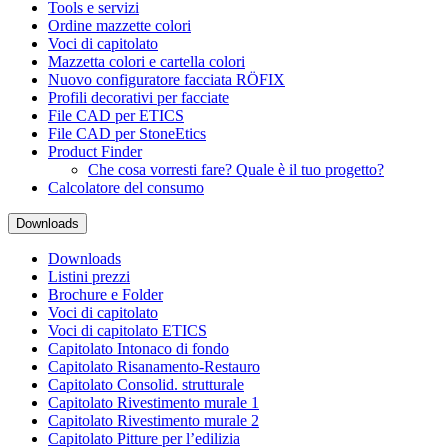
Tools e servizi
Ordine mazzette colori
Voci di capitolato
Mazzetta colori e cartella colori
Nuovo configuratore facciata RÖFIX
Profili decorativi per facciate
File CAD per ETICS
File CAD per StoneEtics
Product Finder
Che cosa vorresti fare? Quale è il tuo progetto?
Calcolatore del consumo
Downloads
Downloads
Listini prezzi
Brochure e Folder
Voci di capitolato
Voci di capitolato ETICS
Capitolato Intonaco di fondo
Capitolato Risanamento-Restauro
Capitolato Consolid. strutturale
Capitolato Rivestimento murale 1
Capitolato Rivestimento murale 2
Capitolato Pitture per l’edilizia