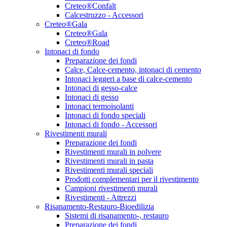
Creteo®Confalt
Calcestruzzo - Accessori
Creteo®Gala
Creteo®Gala
Creteo®Road
Intonaci di fondo
Preparazione dei fondi
Calce, Calce-cemento, intonaci di cemento
Intonaci leggeri a base di calce-cemento
Intonaci di gesso-calce
Intonaci di gesso
Intonaci termoisolanti
Intonaci di fondo speciali
Intonaci di fondo - Accessori
Rivestimenti murali
Preparazione dei fondi
Rivestimenti murali in polvere
Rivestimenti murali in pasta
Rivestimenti murali speciali
Prodotti complementari per il rivestimento
Campioni rivestimenti murali
Rivestimenti - Attrezzi
Risanamento-Restauro-Bioedilizia
Sistemi di risanamento-, restauro
Preparazione dei fondi