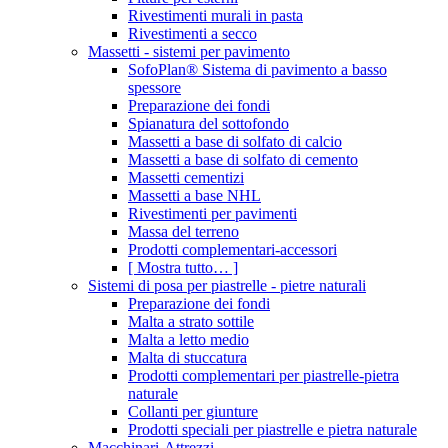
Rivestimenti murali in pasta
Rivestimenti a secco
Massetti - sistemi per pavimento
SofoPlan® Sistema di pavimento a basso
spessore
Preparazione dei fondi
Spianatura del sottofondo
Massetti a base di solfato di calcio
Massetti a base di solfato di cemento
Massetti cementizi
Massetti a base NHL
Rivestimenti per pavimenti
Massa del terreno
Prodotti complementari-accessori
[ Mostra tutto… ]
Sistemi di posa per piastrelle - pietre naturali
Preparazione dei fondi
Malta a strato sottile
Malta a letto medio
Malta di stuccatura
Prodotti complementari per piastrelle-pietra
naturale
Collanti per giunture
Prodotti speciali per piastrelle e pietra naturale
Macchinari-Attrezzi