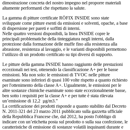
dimostrazione concreta del nostro impegno nel proporre materiali
altamente performanti che rispettano la salute.
La gamma di pitture certificate RÖFIX INSIDE sono state
sviluppate come pitture esenti da emissioni e solventi, opache, a base
di dispersione per pareti e soffitti di interni.
Nelle quattro versioni disponibili, la linea INSIDE copre le
principali problematiche della tinteggiatura negli interni, dalla
protezione dalla formazione delle muffe fino alla resistenza alla
abrasione, resistenza al lavaggio, e le varianti disponibili permettono
l’utilizzo di un prodotto certificato su tipi diversi di supporto.
Le pitture della gamma INSIDE hanno raggiunto delle prestazioni
eccezionali nei test, ottenendo la classificazione A+ per le basse
emissioni. Ma non solo: le emissioni di TVOC nelle pitture
esaminate sono inferiori di quasi 100 volte rispetto a quanto richiesto
per l'ottenimento della classe A+. Ugualmente, le emissioni per le
altre sostanze chimiche esaminate sono state eccezionalmente basse,
ben sotto i requisiti per la classe A+ e per tutte è stata rilevata
un’emissione di 12,2 µg/m3.”
La certificazione dei prodotti risponde a quanto stabilito dal Decreto
N. 2011-321 del 23 marzo 2011 pubblicato sulla gazzetta ufficiale
della Repubblica Francese che, dal 2012, ha posto l'obbligo di
indicare con un’etichetta posta sul prodotto o sulla sua confezione, le
caratteristiche di emissione di sostanze volatili inquinanti durante e