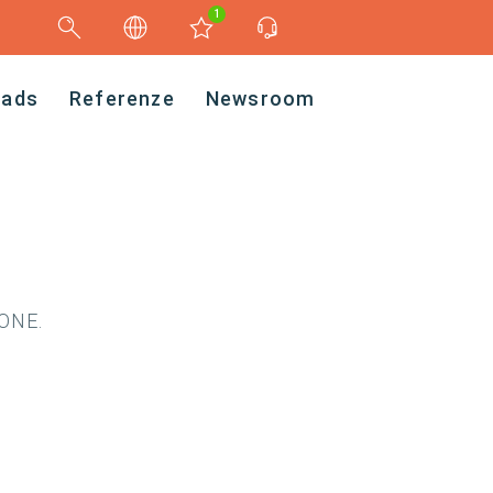
1
oads
Referenze
Newsroom
IONE.