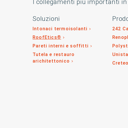
I collegamenti più importanti in
Soluzioni
Prodo
Intonaci termoisolanti
242 C
RoofEtics®
Renop
Pareti interni e soffitti
Polys
Tutela e restauro
Unista
arichitettonico
Crete