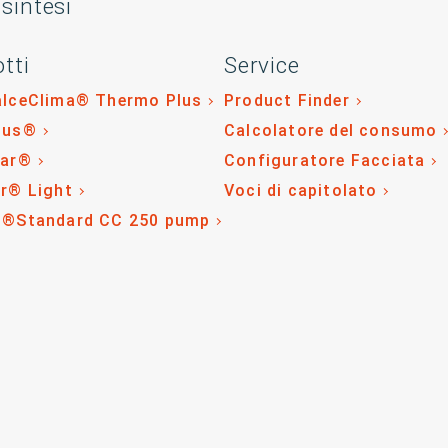
 sintesi
tti
Service
alceClima® Thermo Plus
Product Finder
lus®
Calcolatore del consumo
tar®
Configuratore Facciata
r® Light
Voci di capitolato
o®Standard CC 250 pump