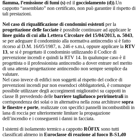
fiamma, l’emissione di fumi (s)
ed il
gocciolamento (d))
.
Un
cappotto “assemblato” non certificato, non può garantire il rispetto di
tali prestazioni.
Nel caso di riqualificazione di condomini esistenti
per la
progettazione delle facciate
è possibile continuare ad applicare le
linee guida di cui alla Lettera Circolare del 15/04/2013, n. 5043
,
se per adeguare il condominio alla normativa antincendio si è fatto
ricorso al D.M. 16/05/1987, n. 246 e s.m.i, oppure applicare la
RTV
13
, se si è progettato il condominio utilizzando il Codice di
prevenzione incendi e quindi la RTV 14. In qualunque caso è il
progettista o il professionista antincendio a dover entrare nel merito
di una attenta progettazione antincendio non sempre semplice da
valutare.
Nel caso invece di edifici non soggetti al rispetto del codice di
prevenzioni incendi pur non essendoci obbligatorietà, è comunque
possibile utilizzare degli accorgimenti migliorativi su cappotti in
classe B prevedendo delle
barriere tagliafuoco peririmetrali
in
corrispondenza dei solai o in alternativa nella zona architrave
sopra
le finestre e porte
, realizzate con specifici pannelli incombustibili in
lana di roccia per ulteriormente limitare la propagazione
dell’incendio e i conseguenti i danni in facciata.
I sistemi di isolamento termico a cappotto
RÖFIX
sono tutti
classificati almeno in
Euroclasse di reazione al fuoco B-S1,d0