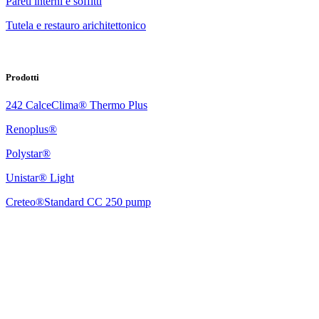
Pareti interni e soffitti
Tutela e restauro arichitettonico
Prodotti
242 CalceClima® Thermo Plus
Renoplus®
Polystar®
Unistar® Light
Creteo®Standard CC 250 pump