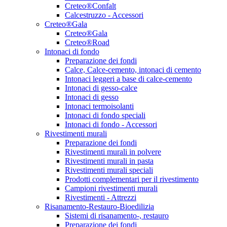
Creteo®Confalt
Calcestruzzo - Accessori
Creteo®Gala
Creteo®Gala
Creteo®Road
Intonaci di fondo
Preparazione dei fondi
Calce, Calce-cemento, intonaci di cemento
Intonaci leggeri a base di calce-cemento
Intonaci di gesso-calce
Intonaci di gesso
Intonaci termoisolanti
Intonaci di fondo speciali
Intonaci di fondo - Accessori
Rivestimenti murali
Preparazione dei fondi
Rivestimenti murali in polvere
Rivestimenti murali in pasta
Rivestimenti murali speciali
Prodotti complementari per il rivestimento
Campioni rivestimenti murali
Rivestimenti - Attrezzi
Risanamento-Restauro-Bioedilizia
Sistemi di risanamento-, restauro
Preparazione dei fondi