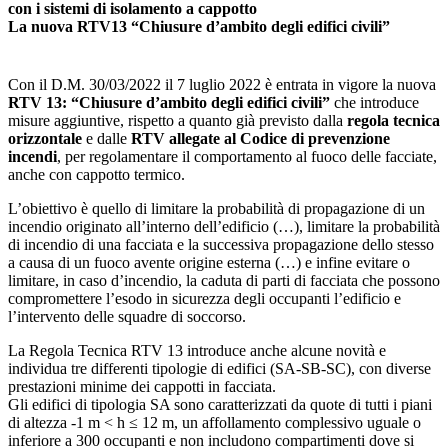
con i sistemi di isolamento a cappotto
La nuova RTV13 “Chiusure d’ambito degli edifici civili”
Con il D.M. 30/03/2022 il 7 luglio 2022 è entrata in vigore la nuova
RTV 13: “Chiusure d’ambito degli edifici civili”
che introduce
misure aggiuntive, rispetto a quanto già previsto dalla
regola tecnica
orizzontale
e dalle
RTV allegate al Codice di prevenzione
incendi
, per regolamentare il comportamento al fuoco delle facciate,
anche con cappotto termico.
L’obiettivo è quello di limitare la probabilità di propagazione di un
incendio originato all’interno dell’edificio (…), limitare la probabilità
di incendio di una facciata e la successiva propagazione dello stesso
a causa di un fuoco avente origine esterna (…) e infine evitare o
limitare, in caso d’incendio, la caduta di parti di facciata che possono
compromettere l’esodo in sicurezza degli occupanti l’edificio e
l’intervento delle squadre di soccorso.
La Regola Tecnica RTV 13 introduce anche alcune novità e
individua tre differenti tipologie di edifici (SA-SB-SC), con diverse
prestazioni minime dei cappotti in facciata.
Gli edifici di tipologia SA sono caratterizzati da quote di tutti i piani
di altezza -1 m < h ≤ 12 m, un affollamento complessivo uguale o
inferiore a 300 occupanti e non includono compartimenti dove si