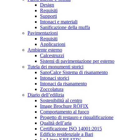
Design
Requisiti
Supporti
Intonaci e materiali
Sanificazione della muffa
Pavimentazioni
Requisiti
Applicazioni
Ambiente esterno
Calcestruzzi
Sistemi di pavimentazione per esterno
Tutela dei monumenti storici
SanoCalce Sistema di risanamento
Intonaci storici
Intonaci da risanamento
Zoccolatura
Diario dell’edilizia
Sostenibilità al centro
Image Brochure RÖFIX
Comportamento al fuoco
Progetto di restauro e riqualificazione
Qualità dell’aria
Certificazione ISO 14001:2015
Edificio residenziale a Bari
La Linea KREATIV