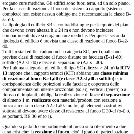
erogano cure mediche. Gli edifici sono fuori terra, ad un solo piano.
Per la classe di reazione al fuoco dei sistemi a cappotto (sistema
completo) non esiste nessun obbligo ma è raccomandata la classe B-
s3-d0.
La tipologia di edificio SB si contraddistingue per le quote dei piani
che devono avere altezza h ≤ 24 m e non devono includere
compartimenti dove si erogano cure mediche. Per questa seconda
tipologia di edificio è prevista una classe di reazione al fuoco B-s2-
d0.
Tutti i restati edifici cadono nella categoria SC, per i quali sono
previste classi di reazione al fuoco distinte tra facciata (B-s1-d0),
soffitto (A2-s1-d0) e fasce di separazione (A2-s1-d0).
Per l’ultima categoria, gli edifici di tipo SC (altezza > 24 m) la
RTV
13
impone che i cappotti termici (KIT) abbiano una
classe minima
di reazione al fuoco B-s1,d0 (e classe A2-s1,d0 a soffitto)
e, in
corrispondenza delle proiezioni sulla facciata e copertura delle
compartimentazioni interne orizzontali (solai), verticali (pareti) o a
ridosso di impianti, obbliga la realizzazione di
fasce di separazione
di almeno 1 m,
realizzate con
materiali/prodotti con reazione a
fuoco almeno in classe A2-s1,d0. Inoltre, gli elementi costruttivi
sottostanti devono avere classe di resistenza al fuoco E 30-ef (o-i) o,
se portanti, RE 30-ef (o-i).
Quando si parla di comportamento al fuoco si fa riferimento a due
caratteristiche: la
reazione al fuoco
, cioè il grado di partecipazione