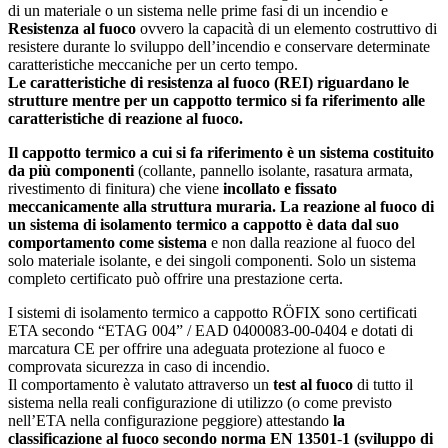
di un materiale o un sistema nelle prime fasi di un incendio e
Resistenza al fuoco
ovvero la capacità di un elemento costruttivo di
resistere durante lo sviluppo dell’incendio e conservare determinate
caratteristiche meccaniche per un certo tempo.
Le caratteristiche di resistenza al fuoco (REI) riguardano le
strutture mentre per un cappotto termico si fa riferimento alle
caratteristiche di reazione al fuoco.
Il cappotto termico a cui si fa riferimento è un sistema costituito
da più componenti
(collante, pannello isolante, rasatura armata,
rivestimento di finitura) che viene
incollato e fissato
meccanicamente alla struttura muraria. La reazione al fuoco di
un sistema di isolamento termico a cappotto è data dal suo
comportamento come sistema
e non dalla reazione al fuoco del
solo materiale isolante, e dei singoli componenti. Solo un sistema
completo certificato può offrire una prestazione certa.
I sistemi di isolamento termico a cappotto RÖFIX sono certificati
ETA secondo “ETAG 004” / EAD 0400083-00-0404 e dotati di
marcatura CE per offrire una adeguata protezione al fuoco e
comprovata sicurezza in caso di incendio.
Il comportamento è valutato attraverso un
test al fuoco
di tutto il
sistema nella reali configurazione di utilizzo (o come previsto
nell’ETA nella configurazione peggiore) attestando
la
classificazione al fuoco secondo norma
EN 13501
-
1
(sviluppo di