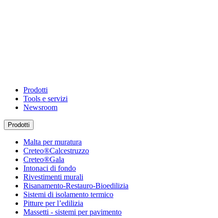
Prodotti
Tools e servizi
Newsroom
Prodotti
Malta per muratura
Creteo®Calcestruzzo
Creteo®Gala
Intonaci di fondo
Rivestimenti murali
Risanamento-Restauro-Bioedilizia
Sistemi di isolamento termico
Pitture per l’edilizia
Massetti - sistemi per pavimento