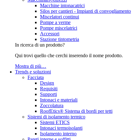
Macchine intonacatrici
Silos per cantieri - Impianti di convogliamento
Miscelatori continui
Pompe a verme
Pompe miscelatrici
Accessori
Stazione tintometria
In ricerca di un prodotto?
Qui trovi quello che cerchi inserendo il nome prodotto.
Mostra di più…
Trends e soluzioni
Facciata
Design
Requisiti
Supporti
Intonaci e materiali
Zoccolatura
RoofEtics® Sistema di bordi per tetti
Sistemi di isolamento termico
Sistemi ETICS
Intonaci termoisolanti
Isolamento interno
Pareti interne e soffitti