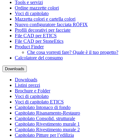
Tools e servizi
Ordine mazzette colori
Voci di capitolato
Mazzetta colori e cartella colori
Nuovo configuratore facciata RÖFIX
Profili decorativi per facciate
File CAD per ETICS
File CAD per StoneEtics
Product Finder
Che cosa vorresti fare? Quale è il tuo progetto?
Calcolatore del consumo
Downloads
Downloads
Listini prezzi
Brochure e Folder
Voci di capitolato
Voci di capitolato ETICS
Capitolato Intonaco di fondo
Capitolato Risanamento-Restauro
Capitolato Consolid. strutturale
Capitolato Rivestimento murale 1
Capitolato Rivestimento murale 2
Capitolato Pitture per l’edilizia