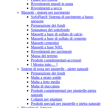
Rivestimenti murali in pasta
Rivestimenti a secco
Massetti - sistemi per pavimento
SofoPlan® Sistema di pavimento a basso
spessore
Preparazione dei fondi
Spianatura del sottofondo
Massetti a base di solfato di calcio
Massetti a base di solfato di cemento
Massetti cementizi
Massetti a base NHL
Rivestimenti per pavimenti
Massa del terreno
Prodotti complementari-accessori
[ Mostra tutto… ]
Sistemi di posa per piastrelle - pietre naturali
Preparazione dei fondi
Malta a strato sottile
Malta a letto medio
Malta di stuccatura
Prodotti complementari per piastrelle-pietra
naturale
Collanti per giunture
Prodotti speciali per piastrelle e pietra naturale
Macchinari-Attrezzi