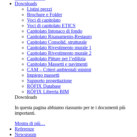
Downloads
Listini prezzi
Brochure e Folder
Voci di capitolato
Voci di capitolato ETICS
Capitolato Intonaco di fondo
Capitolato Risanamento-Restauro
Capitolato Consolid. strutturale
Capitolato Rivestimento murale 1
Capitolato Rivestimento murale 2
Capitolato Pitture per l’edilizia
Capitolato Massetti e pavimenti
CAM – Criteri ambientali minimi
Impiego massetti
Supporto progettazione
RÖFIX Database
RÖFIX Libreria BIM
Downloads
In questa pagina abbiamo riassunto per te i documenti più
importanti.
Mostra di più…
Referenze
Newsroom