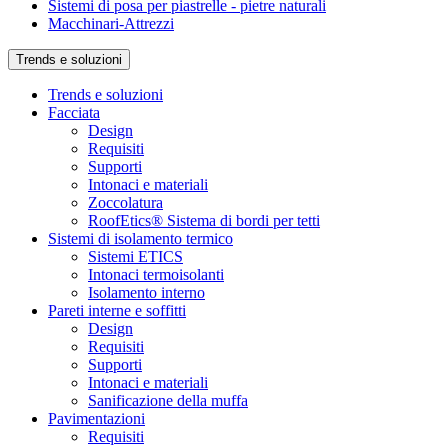
Sistemi di posa per piastrelle - pietre naturali
Macchinari-Attrezzi
Trends e soluzioni
Trends e soluzioni
Facciata
Design
Requisiti
Supporti
Intonaci e materiali
Zoccolatura
RoofEtics® Sistema di bordi per tetti
Sistemi di isolamento termico
Sistemi ETICS
Intonaci termoisolanti
Isolamento interno
Pareti interne e soffitti
Design
Requisiti
Supporti
Intonaci e materiali
Sanificazione della muffa
Pavimentazioni
Requisiti