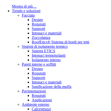
Mostra di più…
Trends e soluzioni
Facciata
Design
Requisiti
Supporti
Intonaci e materiali
Zoccolatura
RoofEtics® Sistema di bordi per tetti
Sistemi di isolamento termico
Sistemi ETICS
Intonaci termoisolanti
Isolamento interno
Pareti interne e soffitti
Design
Requisiti
Supporti
Intonaci e materiali
Sanificazione della muffa
Pavimentazioni
Requisiti
Applicazioni
Ambiente esterno
Calcestruzzi