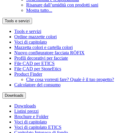
Risanare dall’umidità con prodotti sani
Mostra tutto...
Tools e servizi
Tools e servizi
Ordine mazzette colori
Voci di capitolato
Mazzetta colori e cartella colori
Nuovo configuratore facciata RÖFIX
Profili decorativi per facciate
File CAD per ETICS
File CAD per StoneEtics
Product Finder
Che cosa vorresti fare? Quale è il tuo progetto?
Calcolatore del consumo
Downloads
Downloads
Listini prezzi
Brochure e Folder
Voci di capitolato
Voci di capitolato ETICS
Capitolato Intonaco di fondo