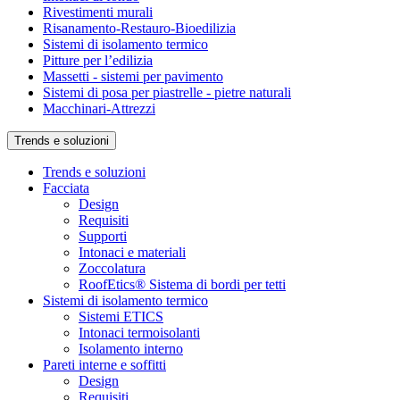
Rivestimenti murali
Risanamento-Restauro-Bioedilizia
Sistemi di isolamento termico
Pitture per l’edilizia
Massetti - sistemi per pavimento
Sistemi di posa per piastrelle - pietre naturali
Macchinari-Attrezzi
Trends e soluzioni
Trends e soluzioni
Facciata
Design
Requisiti
Supporti
Intonaci e materiali
Zoccolatura
RoofEtics® Sistema di bordi per tetti
Sistemi di isolamento termico
Sistemi ETICS
Intonaci termoisolanti
Isolamento interno
Pareti interne e soffitti
Design
Requisiti