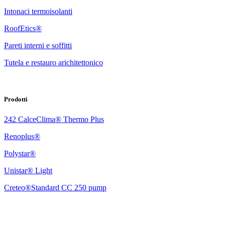
Intonaci termoisolanti
RoofEtics®
Pareti interni e soffitti
Tutela e restauro arichitettonico
Prodotti
242 CalceClima® Thermo Plus
Renoplus®
Polystar®
Unistar® Light
Creteo®Standard CC 250 pump