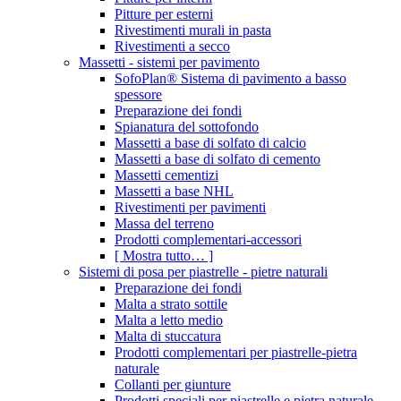
Pitture per esterni
Rivestimenti murali in pasta
Rivestimenti a secco
Massetti - sistemi per pavimento
SofoPlan® Sistema di pavimento a basso
spessore
Preparazione dei fondi
Spianatura del sottofondo
Massetti a base di solfato di calcio
Massetti a base di solfato di cemento
Massetti cementizi
Massetti a base NHL
Rivestimenti per pavimenti
Massa del terreno
Prodotti complementari-accessori
[ Mostra tutto… ]
Sistemi di posa per piastrelle - pietre naturali
Preparazione dei fondi
Malta a strato sottile
Malta a letto medio
Malta di stuccatura
Prodotti complementari per piastrelle-pietra
naturale
Collanti per giunture
Prodotti speciali per piastrelle e pietra naturale