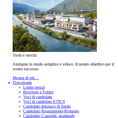
Tools e servizi
Aiutiamo in modo semplice e veloce. Il nostro obiettivo per il
vostro successo
Mostra di più…
Downloads
Listini prezzi
Brochure e Folder
Voci di capitolato
Voci di capitolato ETICS
Capitolato Intonaco di fondo
Capitolato Risanamento-Restauro
Capitolato Consolid. strutturale