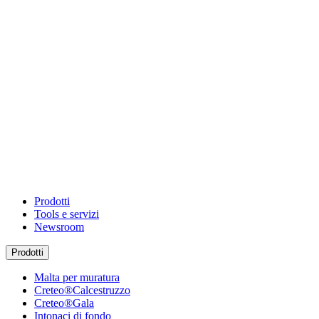
Prodotti
Tools e servizi
Newsroom
Prodotti
Malta per muratura
Creteo®Calcestruzzo
Creteo®Gala
Intonaci di fondo