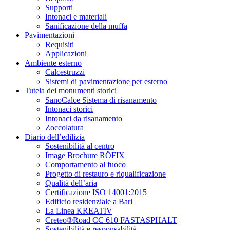
Supporti
Intonaci e materiali
Sanificazione della muffa
Pavimentazioni
Requisiti
Applicazioni
Ambiente esterno
Calcestruzzi
Sistemi di pavimentazione per esterno
Tutela dei monumenti storici
SanoCalce Sistema di risanamento
Intonaci storici
Intonaci da risanamento
Zoccolatura
Diario dell’edilizia
Sostenibilità al centro
Image Brochure RÖFIX
Comportamento al fuoco
Progetto di restauro e riqualificazione
Qualità dell’aria
Certificazione ISO 14001:2015
Edificio residenziale a Bari
La Linea KREATIV
Creteo®Road CC 610 FASTASPHALT
Sostenibilità e responsabilità