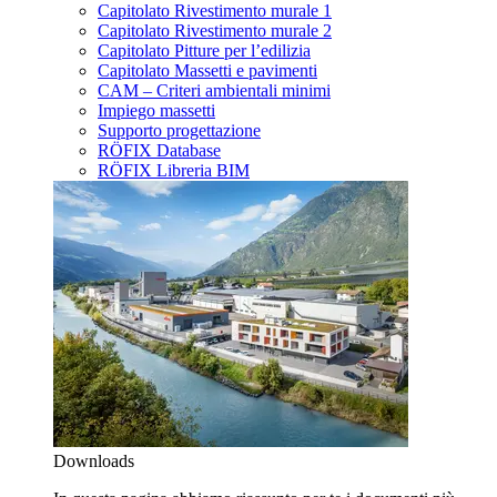
Capitolato Rivestimento murale 1
Capitolato Rivestimento murale 2
Capitolato Pitture per l’edilizia
Capitolato Massetti e pavimenti
CAM – Criteri ambientali minimi
Impiego massetti
Supporto progettazione
RÖFIX Database
RÖFIX Libreria BIM
Downloads