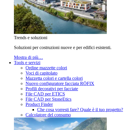
Trends e soluzioni
Soluzioni per costruzioni nuove e per edifici esistenti.
Mostra di più…
Tools e servizi
Ordine mazzette colori
Voci di capitolato
Mazzetta colori e cartella colori
Nuovo configuratore facciata RÖFIX
Profili decorativi per facciate
File CAD per ETICS
File CAD per StoneEtics
Product Finder
Che cosa vorresti fare? Quale è il tuo progetto?
Calcolatore del consumo