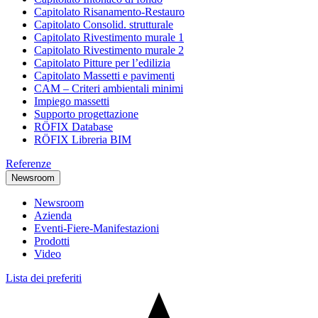
Capitolato Risanamento-Restauro
Capitolato Consolid. strutturale
Capitolato Rivestimento murale 1
Capitolato Rivestimento murale 2
Capitolato Pitture per l’edilizia
Capitolato Massetti e pavimenti
CAM – Criteri ambientali minimi
Impiego massetti
Supporto progettazione
RÖFIX Database
RÖFIX Libreria BIM
Referenze
Newsroom
Newsroom
Azienda
Eventi-Fiere-Manifestazioni
Prodotti
Video
Lista dei preferiti