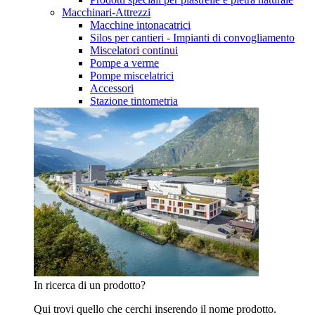
Macchinari-Attrezzi
Macchine intonacatrici
Silos per cantieri - Impianti di convogliamento
Miscelatori continui
Pompe a verme
Pompe miscelatrici
Accessori
Stazione tintometria
In ricerca di un prodotto?
Qui trovi quello che cerchi inserendo il nome prodotto.