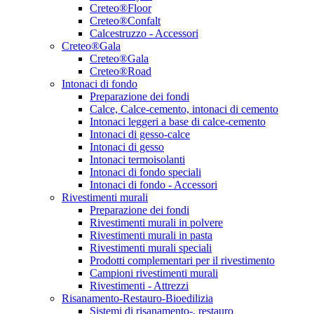
Creteo®Floor
Creteo®Confalt
Calcestruzzo - Accessori
Creteo®Gala
Creteo®Gala
Creteo®Road
Intonaci di fondo
Preparazione dei fondi
Calce, Calce-cemento, intonaci di cemento
Intonaci leggeri a base di calce-cemento
Intonaci di gesso-calce
Intonaci di gesso
Intonaci termoisolanti
Intonaci di fondo speciali
Intonaci di fondo - Accessori
Rivestimenti murali
Preparazione dei fondi
Rivestimenti murali in polvere
Rivestimenti murali in pasta
Rivestimenti murali speciali
Prodotti complementari per il rivestimento
Campioni rivestimenti murali
Rivestimenti - Attrezzi
Risanamento-Restauro-Bioedilizia
Sistemi di risanamento-, restauro