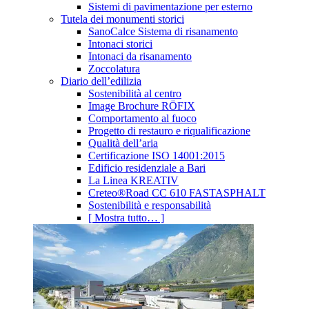
Sistemi di pavimentazione per esterno
Tutela dei monumenti storici
SanoCalce Sistema di risanamento
Intonaci storici
Intonaci da risanamento
Zoccolatura
Diario dell’edilizia
Sostenibilità al centro
Image Brochure RÖFIX
Comportamento al fuoco
Progetto di restauro e riqualificazione
Qualità dell’aria
Certificazione ISO 14001:2015
Edificio residenziale a Bari
La Linea KREATIV
Creteo®Road CC 610 FASTASPHALT
Sostenibilità e responsabilità
[ Mostra tutto… ]