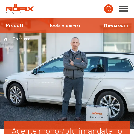
Prodotti
Tools e servizi
Newsroom
Home
Carriera
Agente mono-/plurimandatario