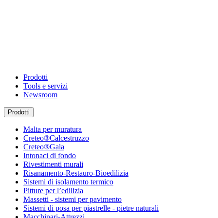
Prodotti
Tools e servizi
Newsroom
Prodotti
Malta per muratura
Creteo®Calcestruzzo
Creteo®Gala
Intonaci di fondo
Rivestimenti murali
Risanamento-Restauro-Bioedilizia
Sistemi di isolamento termico
Pitture per l’edilizia
Massetti - sistemi per pavimento
Sistemi di posa per piastrelle - pietre naturali
Macchinari-Attrezzi