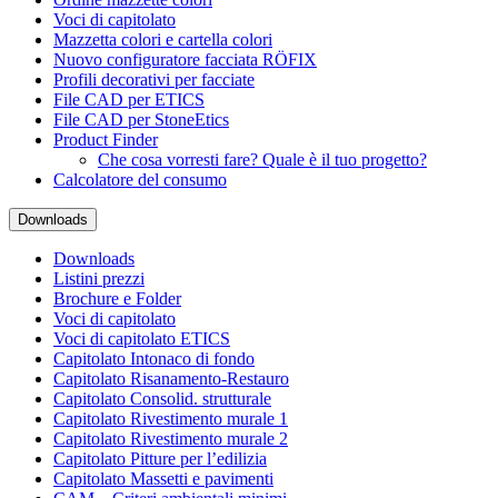
Voci di capitolato
Mazzetta colori e cartella colori
Nuovo configuratore facciata RÖFIX
Profili decorativi per facciate
File CAD per ETICS
File CAD per StoneEtics
Product Finder
Che cosa vorresti fare? Quale è il tuo progetto?
Calcolatore del consumo
Downloads
Downloads
Listini prezzi
Brochure e Folder
Voci di capitolato
Voci di capitolato ETICS
Capitolato Intonaco di fondo
Capitolato Risanamento-Restauro
Capitolato Consolid. strutturale
Capitolato Rivestimento murale 1
Capitolato Rivestimento murale 2
Capitolato Pitture per l’edilizia
Capitolato Massetti e pavimenti