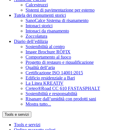
Calcestruzzi
Sistemi di pavimentazione per esterno
Tutela dei monumenti storici
SanoCalce Sistema di risanamento
Intonaci storici
Intonaci da risanamento
Zoccolatura
Diario dell’edilizia
Sostenibilità al centro
Image Brochure RÖFIX
Comportamento al fuoco
Progetto di restauro e riqualificazione
Qualità dell’aria
Certificazione ISO 14001:2015
Edificio residenziale a Bari
La Linea KREATIV
Creteo®Road CC 610 FASTASPHALT
Sostenibilità e responsabilità
Risanare dall’umidità con prodotti sani
Mostra tutto...
Tools e servizi
Tools e servizi
Ordine mazzette colori