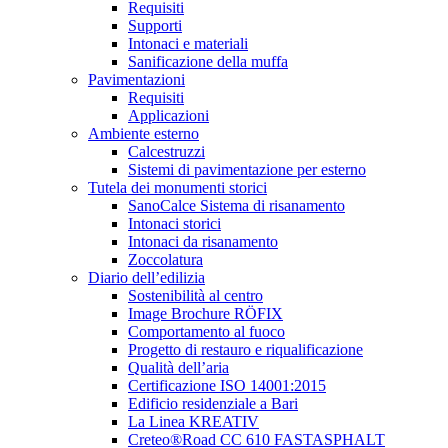
Requisiti
Supporti
Intonaci e materiali
Sanificazione della muffa
Pavimentazioni
Requisiti
Applicazioni
Ambiente esterno
Calcestruzzi
Sistemi di pavimentazione per esterno
Tutela dei monumenti storici
SanoCalce Sistema di risanamento
Intonaci storici
Intonaci da risanamento
Zoccolatura
Diario dell’edilizia
Sostenibilità al centro
Image Brochure RÖFIX
Comportamento al fuoco
Progetto di restauro e riqualificazione
Qualità dell’aria
Certificazione ISO 14001:2015
Edificio residenziale a Bari
La Linea KREATIV
Creteo®Road CC 610 FASTASPHALT