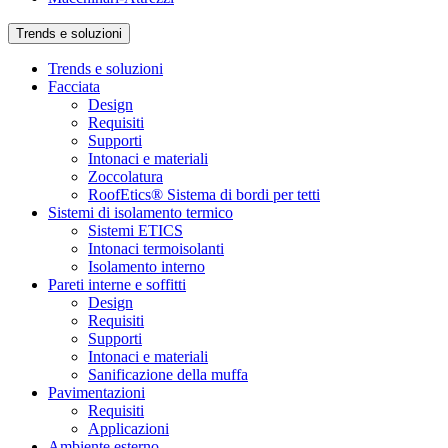
Trends e soluzioni
Trends e soluzioni
Facciata
Design
Requisiti
Supporti
Intonaci e materiali
Zoccolatura
RoofEtics® Sistema di bordi per tetti
Sistemi di isolamento termico
Sistemi ETICS
Intonaci termoisolanti
Isolamento interno
Pareti interne e soffitti
Design
Requisiti
Supporti
Intonaci e materiali
Sanificazione della muffa
Pavimentazioni
Requisiti
Applicazioni
Ambiente esterno