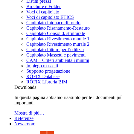
Listini prezzi
Brochure e Folder
Voci di capitolato
Voci di capitolato ETICS
Capitolato Intonaco di fondo
Capitolato Risanamento-Restauro
Capitolato Consolid. strutturale
Capitolato Rivestimento murale 1
Capitolato Rivestimento murale 2
Capitolato Pitture per l’edilizia
Capitolato Massetti e pavimenti
CAM – Criteri ambientali minimi
Impiego massetti
Supporto progettazione
RÖFIX Database
RÖFIX Libreria BIM
Downloads
In questa pagina abbiamo riassunto per te i documenti più
importanti.
Mostra di più…
Referenze
Newsroom