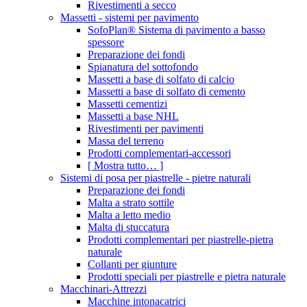
Rivestimenti a secco
Massetti - sistemi per pavimento
SofoPlan® Sistema di pavimento a basso
spessore
Preparazione dei fondi
Spianatura del sottofondo
Massetti a base di solfato di calcio
Massetti a base di solfato di cemento
Massetti cementizi
Massetti a base NHL
Rivestimenti per pavimenti
Massa del terreno
Prodotti complementari-accessori
[ Mostra tutto… ]
Sistemi di posa per piastrelle - pietre naturali
Preparazione dei fondi
Malta a strato sottile
Malta a letto medio
Malta di stuccatura
Prodotti complementari per piastrelle-pietra
naturale
Collanti per giunture
Prodotti speciali per piastrelle e pietra naturale
Macchinari-Attrezzi
Macchine intonacatrici