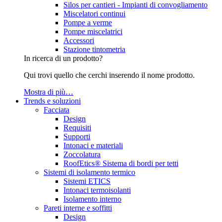
Silos per cantieri - Impianti di convogliamento
Miscelatori continui
Pompe a verme
Pompe miscelatrici
Accessori
Stazione tintometria
In ricerca di un prodotto?
Qui trovi quello che cerchi inserendo il nome prodotto.
Mostra di più…
Trends e soluzioni
Facciata
Design
Requisiti
Supporti
Intonaci e materiali
Zoccolatura
RoofEtics® Sistema di bordi per tetti
Sistemi di isolamento termico
Sistemi ETICS
Intonaci termoisolanti
Isolamento interno
Pareti interne e soffitti
Design