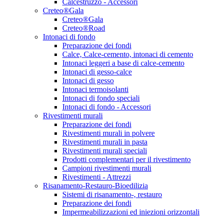
Calcestruzzo - Accessori
Creteo®Gala
Creteo®Gala
Creteo®Road
Intonaci di fondo
Preparazione dei fondi
Calce, Calce-cemento, intonaci di cemento
Intonaci leggeri a base di calce-cemento
Intonaci di gesso-calce
Intonaci di gesso
Intonaci termoisolanti
Intonaci di fondo speciali
Intonaci di fondo - Accessori
Rivestimenti murali
Preparazione dei fondi
Rivestimenti murali in polvere
Rivestimenti murali in pasta
Rivestimenti murali speciali
Prodotti complementari per il rivestimento
Campioni rivestimenti murali
Rivestimenti - Attrezzi
Risanamento-Restauro-Bioedilizia
Sistemi di risanamento-, restauro
Preparazione dei fondi
Impermeabilizzazioni ed iniezioni orizzontali