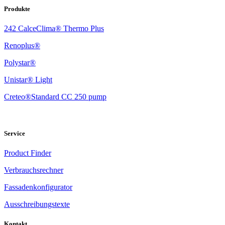
Produkte
242 CalceClima® Thermo Plus
Renoplus®
Polystar®
Unistar® Light
Creteo®Standard CC 250 pump
Service
Product Finder
Verbrauchsrechner
Fassadenkonfigurator
Ausschreibungstexte
Kontakt