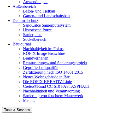
Anwendungen
Außenbereich
Beton- und Tiefbau
Garten- und Landschaftsbau
Denkmalschutz
SanoCalce Sanierputzsystem
Historische Putze
Sanierputze
Sockelbereich
Baujournal
Nachhaltigkeit im Fokus
RÖFIX Image Broschüre
Brandverhalten
Restaurierungs- und Sanierungsprojekt
Geprüfte Luftqualität
Zertifizierung nach ISO 14001:2015
Neues Wohngebäude in Bari
Die RÖFIX KREATIV-Linie
Creteo®Road CC 610 FASTASPHALT
Nachhaltigkeit und Verantwortung
Sanierung von feuchtem Mauerwerk
Mehr...
Tools & Services