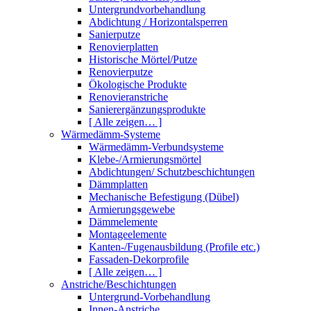
Untergrundvorbehandlung
Abdichtung / Horizontalsperren
Sanierputze
Renovierplatten
Historische Mörtel/Putze
Renovierputze
Ökologische Produkte
Renovieranstriche
Sanierergänzungsprodukte
[ Alle zeigen… ]
Wärmedämm-Systeme
Wärmedämm-Verbundsysteme
Klebe-/Armierungsmörtel
Abdichtungen/ Schutzbeschichtungen
Dämmplatten
Mechanische Befestigung (Dübel)
Armierungsgewebe
Dämmelemente
Montageelemente
Kanten-/Fugenausbildung (Profile etc.)
Fassaden-Dekorprofile
[ Alle zeigen… ]
Anstriche/Beschichtungen
Untergrund-Vorbehandlung
Innen-Anstriche