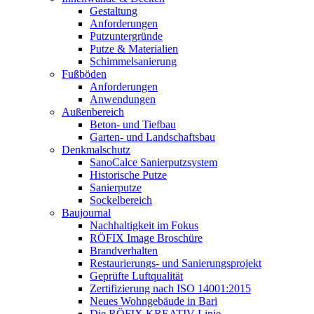
Gestaltung
Anforderungen
Putzuntergründe
Putze & Materialien
Schimmelsanierung
Fußböden
Anforderungen
Anwendungen
Außenbereich
Beton- und Tiefbau
Garten- und Landschaftsbau
Denkmalschutz
SanoCalce Sanierputzsystem
Historische Putze
Sanierputze
Sockelbereich
Baujournal
Nachhaltigkeit im Fokus
RÖFIX Image Broschüre
Brandverhalten
Restaurierungs- und Sanierungsprojekt
Geprüfte Luftqualität
Zertifizierung nach ISO 14001:2015
Neues Wohngebäude in Bari
Die RÖFIX KREATIV-Linie