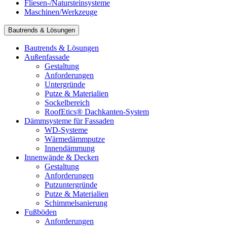
Fliesen-/Natursteinsysteme
Maschinen/Werkzeuge
Bautrends & Lösungen
Bautrends & Lösungen
Außenfassade
Gestaltung
Anforderungen
Untergründe
Putze & Materialien
Sockelbereich
RoofEtics® Dachkanten-System
Dämmsysteme für Fassaden
WD-Systeme
Wärmedämmputze
Innendämmung
Innenwände & Decken
Gestaltung
Anforderungen
Putzuntergründe
Putze & Materialien
Schimmelsanierung
Fußböden
Anforderungen