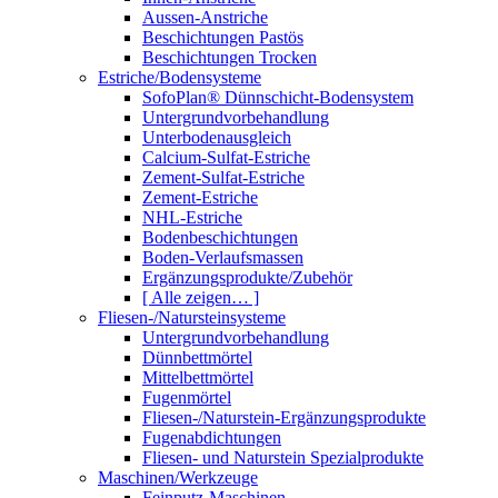
Aussen-Anstriche
Beschichtungen Pastös
Beschichtungen Trocken
Estriche/Bodensysteme
SofoPlan® Dünnschicht-Bodensystem
Untergrundvorbehandlung
Unterbodenausgleich
Calcium-Sulfat-Estriche
Zement-Sulfat-Estriche
Zement-Estriche
NHL-Estriche
Bodenbeschichtungen
Boden-Verlaufsmassen
Ergänzungsprodukte/Zubehör
[ Alle zeigen… ]
Fliesen-/Natursteinsysteme
Untergrundvorbehandlung
Dünnbettmörtel
Mittelbettmörtel
Fugenmörtel
Fliesen-/Naturstein-Ergänzungsprodukte
Fugenabdichtungen
Fliesen- und Naturstein Spezialprodukte
Maschinen/Werkzeuge
Feinputz-Maschinen