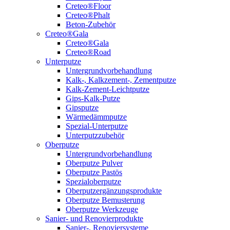
Creteo®Floor
Creteo®Phalt
Beton-Zubehör
Creteo®Gala
Creteo®Gala
Creteo®Road
Unterputze
Untergrundvorbehandlung
Kalk-, Kalkzement-, Zementputze
Kalk-Zement-Leichtputze
Gips-Kalk-Putze
Gipsputze
Wärmedämmputze
Spezial-Unterputze
Unterputzzubehör
Oberputze
Untergrundvorbehandlung
Oberputze Pulver
Oberputze Pastös
Spezialoberputze
Oberputzergänzungsprodukte
Oberputze Bemusterung
Oberputze Werkzeuge
Sanier- und Renovierprodukte
Sanier-, Renoviersysteme