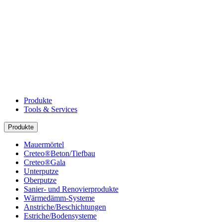
Produkte
Tools & Services
Produkte
Mauermörtel
Creteo®Beton/Tiefbau
Creteo®Gala
Unterputze
Oberputze
Sanier- und Renovierprodukte
Wärmedämm-Systeme
Anstriche/Beschichtungen
Estriche/Bodensysteme