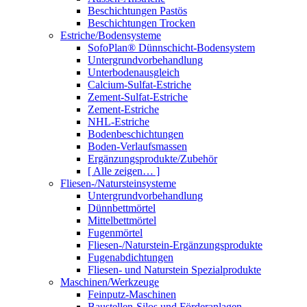
Beschichtungen Pastös
Beschichtungen Trocken
Estriche/Bodensysteme
SofoPlan® Dünnschicht-Bodensystem
Untergrundvorbehandlung
Unterbodenausgleich
Calcium-Sulfat-Estriche
Zement-Sulfat-Estriche
Zement-Estriche
NHL-Estriche
Bodenbeschichtungen
Boden-Verlaufsmassen
Ergänzungsprodukte/Zubehör
[ Alle zeigen… ]
Fliesen-/Natursteinsysteme
Untergrundvorbehandlung
Dünnbettmörtel
Mittelbettmörtel
Fugenmörtel
Fliesen-/Naturstein-Ergänzungsprodukte
Fugenabdichtungen
Fliesen- und Naturstein Spezialprodukte
Maschinen/Werkzeuge
Feinputz-Maschinen
Baustellen-Silos und Förderanlagen