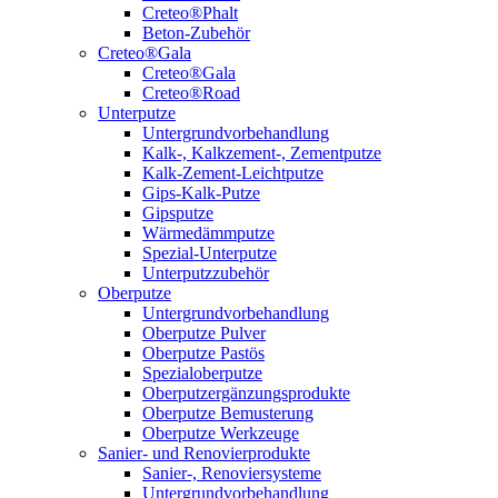
Creteo®Phalt
Beton-Zubehör
Creteo®Gala
Creteo®Gala
Creteo®Road
Unterputze
Untergrundvorbehandlung
Kalk-, Kalkzement-, Zementputze
Kalk-Zement-Leichtputze
Gips-Kalk-Putze
Gipsputze
Wärmedämmputze
Spezial-Unterputze
Unterputzzubehör
Oberputze
Untergrundvorbehandlung
Oberputze Pulver
Oberputze Pastös
Spezialoberputze
Oberputzergänzungsprodukte
Oberputze Bemusterung
Oberputze Werkzeuge
Sanier- und Renovierprodukte
Sanier-, Renoviersysteme
Untergrundvorbehandlung