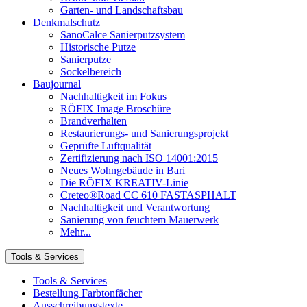
Garten- und Landschaftsbau
Denkmalschutz
SanoCalce Sanierputzsystem
Historische Putze
Sanierputze
Sockelbereich
Baujournal
Nachhaltigkeit im Fokus
RÖFIX Image Broschüre
Brandverhalten
Restaurierungs- und Sanierungsprojekt
Geprüfte Luftqualität
Zertifizierung nach ISO 14001:2015
Neues Wohngebäude in Bari
Die RÖFIX KREATIV-Linie
Creteo®Road CC 610 FASTASPHALT
Nachhaltigkeit und Verantwortung
Sanierung von feuchtem Mauerwerk
Mehr...
Tools & Services
Tools & Services
Bestellung Farbtonfächer
Ausschreibungstexte