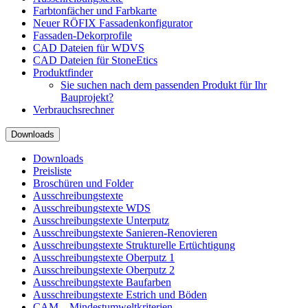
Farbtonfächer und Farbkarte
Neuer RÖFIX Fassadenkonfigurator
Fassaden-Dekorprofile
CAD Dateien für WDVS
CAD Dateien für StoneEtics
Produktfinder
Sie suchen nach dem passenden Produkt für Ihr
Bauprojekt?
Verbrauchsrechner
Downloads
Downloads
Preisliste
Broschüren und Folder
Ausschreibungstexte
Ausschreibungstexte WDS
Ausschreibungstexte Unterputz
Ausschreibungstexte Sanieren-Renovieren
Ausschreibungstexte Strukturelle Ertüchtigung
Ausschreibungstexte Oberputz 1
Ausschreibungstexte Oberputz 2
Ausschreibungstexte Baufarben
Ausschreibungstexte Estrich und Böden
CAM – Mindestumweltkriterien