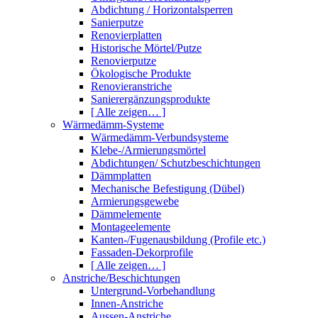
Abdichtung / Horizontalsperren
Sanierputze
Renovierplatten
Historische Mörtel/Putze
Renovierputze
Ökologische Produkte
Renovieranstriche
Sanierergänzungsprodukte
[ Alle zeigen… ]
Wärmedämm-Systeme
Wärmedämm-Verbundsysteme
Klebe-/Armierungsmörtel
Abdichtungen/ Schutzbeschichtungen
Dämmplatten
Mechanische Befestigung (Dübel)
Armierungsgewebe
Dämmelemente
Montageelemente
Kanten-/Fugenausbildung (Profile etc.)
Fassaden-Dekorprofile
[ Alle zeigen… ]
Anstriche/Beschichtungen
Untergrund-Vorbehandlung
Innen-Anstriche
Aussen-Anstriche