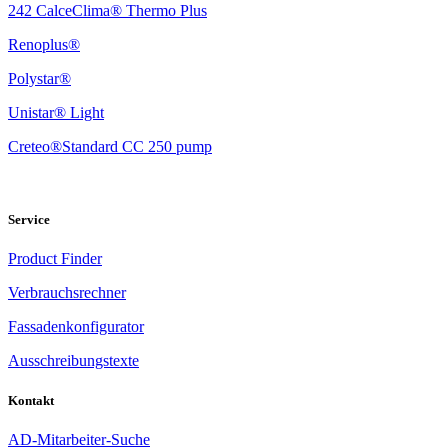
242 CalceClima® Thermo Plus
Renoplus®
Polystar®
Unistar® Light
Creteo®Standard CC 250 pump
Service
Product Finder
Verbrauchsrechner
Fassadenkonfigurator
Ausschreibungstexte
Kontakt
AD-Mitarbeiter-Suche