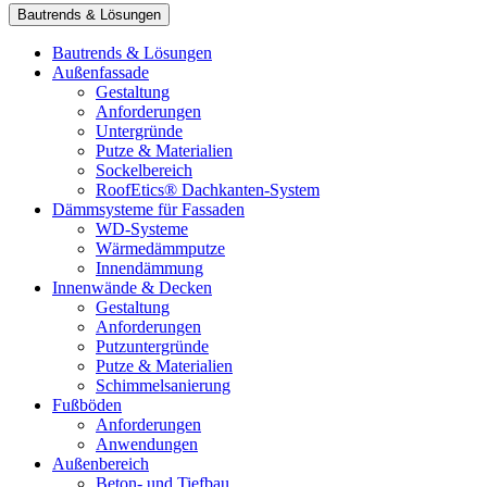
Bautrends & Lösungen
Bautrends & Lösungen
Außenfassade
Gestaltung
Anforderungen
Untergründe
Putze & Materialien
Sockelbereich
RoofEtics® Dachkanten-System
Dämmsysteme für Fassaden
WD-Systeme
Wärmedämmputze
Innendämmung
Innenwände & Decken
Gestaltung
Anforderungen
Putzuntergründe
Putze & Materialien
Schimmelsanierung
Fußböden
Anforderungen
Anwendungen
Außenbereich
Beton- und Tiefbau