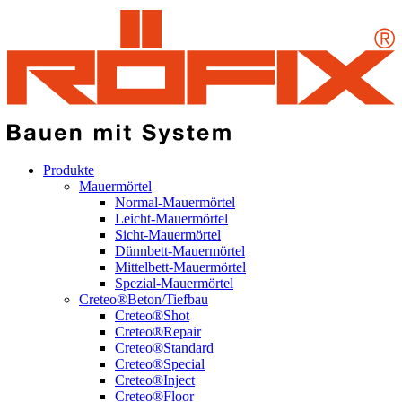
Produkte
Mauermörtel
Normal-Mauermörtel
Leicht-Mauermörtel
Sicht-Mauermörtel
Dünnbett-Mauermörtel
Mittelbett-Mauermörtel
Spezial-Mauermörtel
Creteo®Beton/Tiefbau
Creteo®Shot
Creteo®Repair
Creteo®Standard
Creteo®Special
Creteo®Inject
Creteo®Floor