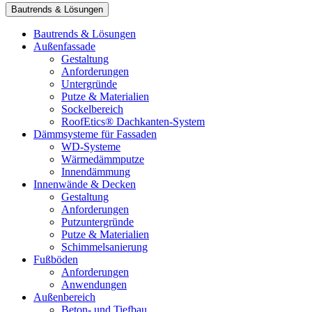
Bautrends & Lösungen
Bautrends & Lösungen
Außenfassade
Gestaltung
Anforderungen
Untergründe
Putze & Materialien
Sockelbereich
RoofEtics® Dachkanten-System
Dämmsysteme für Fassaden
WD-Systeme
Wärmedämmputze
Innendämmung
Innenwände & Decken
Gestaltung
Anforderungen
Putzuntergründe
Putze & Materialien
Schimmelsanierung
Fußböden
Anforderungen
Anwendungen
Außenbereich
Beton- und Tiefbau