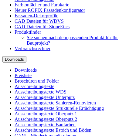
Farbtonfächer und Farbkarte
Neuer RÖFIX Fassadenkonfigurator
Fassaden-Dekorprofile
CAD Dateien für WDVS
CAD Dateien für StoneEtics
Produktfinder
Sie suchen nach dem passenden Produkt für Ihr
Bauprojekt?
Verbrauchsrechner
Downloads
Downloads
Preisliste
Broschüren und Folder
Ausschreibungstexte
Ausschreibungstexte WDS
Ausschreibungstexte Unterputz
Ausschreibungstexte Sanieren-Renovieren
Ausschreibungstexte Strukturelle Ertüchtigung
Ausschreibungstexte Oberputz 1
Ausschreibungstexte Oberputz 2
Ausschreibungstexte Baufarben
Ausschreibungstexte Estrich und Böden
CAM – Mindestumweltkriterien