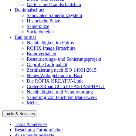
Garten- und Landschaftsbau
Denkmalschutz
SanoCalce Sanierputzsystem
Historische Putze
Sanierputze
Sockelbereich
Baujournal
Nachhaltigkeit im Fokus
RÖFIX Image Broschüre
Brandverhalten
Restaurierungs- und Sanierungsprojekt
Geprüfte Luftqualität
Zertifizierung nach ISO 14001:2015
Neues Wohngebäude in Bari
Die RÖFIX KREATIV-Linie
Creteo®Road CC 610 FASTASPHALT
Nachhaltigkeit und Verantwortung
Sanierung von feuchtem Mauerwerk
Mehr...
Tools & Services
Tools & Services
Bestellung Farbtonfächer
Ausschreibungstexte