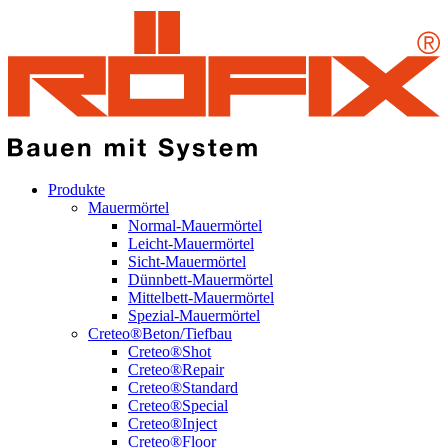
Produkte
Mauermörtel
Normal-Mauermörtel
Leicht-Mauermörtel
Sicht-Mauermörtel
Dünnbett-Mauermörtel
Mittelbett-Mauermörtel
Spezial-Mauermörtel
Creteo®Beton/Tiefbau
Creteo®Shot
Creteo®Repair
Creteo®Standard
Creteo®Special
Creteo®Inject
Creteo®Floor