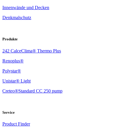
Innenwände und Decken
Denkmalschutz
Produkte
242 CalceClima® Thermo Plus
Renoplus®
Polystar®
Unistar® Light
Creteo®Standard CC 250 pump
Service
Product Finder