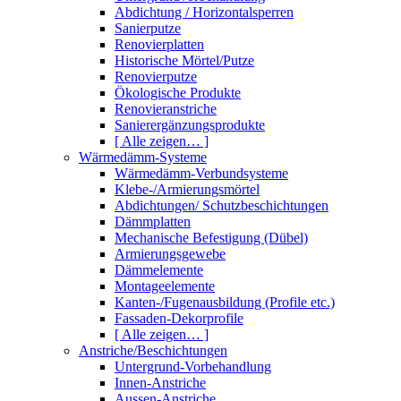
Abdichtung / Horizontalsperren
Sanierputze
Renovierplatten
Historische Mörtel/Putze
Renovierputze
Ökologische Produkte
Renovieranstriche
Sanierergänzungsprodukte
[ Alle zeigen… ]
Wärmedämm-Systeme
Wärmedämm-Verbundsysteme
Klebe-/Armierungsmörtel
Abdichtungen/ Schutzbeschichtungen
Dämmplatten
Mechanische Befestigung (Dübel)
Armierungsgewebe
Dämmelemente
Montageelemente
Kanten-/Fugenausbildung (Profile etc.)
Fassaden-Dekorprofile
[ Alle zeigen… ]
Anstriche/Beschichtungen
Untergrund-Vorbehandlung
Innen-Anstriche
Aussen-Anstriche