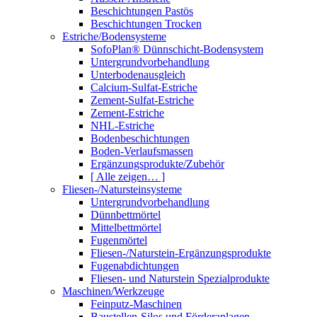
Beschichtungen Pastös
Beschichtungen Trocken
Estriche/Bodensysteme
SofoPlan® Dünnschicht-Bodensystem
Untergrundvorbehandlung
Unterbodenausgleich
Calcium-Sulfat-Estriche
Zement-Sulfat-Estriche
Zement-Estriche
NHL-Estriche
Bodenbeschichtungen
Boden-Verlaufsmassen
Ergänzungsprodukte/Zubehör
[ Alle zeigen… ]
Fliesen-/Natursteinsysteme
Untergrundvorbehandlung
Dünnbettmörtel
Mittelbettmörtel
Fugenmörtel
Fliesen-/Naturstein-Ergänzungsprodukte
Fugenabdichtungen
Fliesen- und Naturstein Spezialprodukte
Maschinen/Werkzeuge
Feinputz-Maschinen
Baustellen-Silos und Förderanlagen