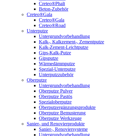
Creteo®Phalt
Beton-Zubehör
Creteo®Gala
Creteo®Gala
Creteo®Road
Unterputze
Untergrundvorbehandlung
Kalk-, Kalkzement-, Zementputze
Kalk-Zement-Leichtputze
Gips-Kalk-Putze
Gipsputze
Wärmedämmputze
Spezial-Unterputze
Unterputzzubehör
Oberputze
Untergrundvorbehandlung
Oberputze Pulver
Oberputze Pastös
Spezialoberputze
Oberputzergänzungsprodukte
Oberputze Bemusterung
Oberputze Werkzeuge
Sanier- und Renovierprodukte
Sanier-, Renoviersysteme
Untergrundvorbehandlung