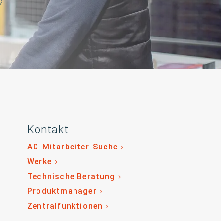
?
Kontakt
AD-Mitarbeiter-Suche
Werke
Technische Beratung
Produktmanager
Zentralfunktionen