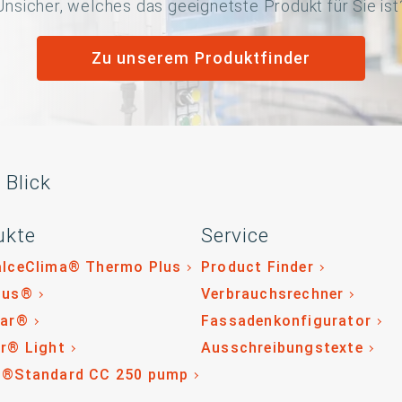
Unsicher, welches das geeignetste Produkt für Sie ist
Zu unserem Produktfinder
 Blick
ukte
Service
alceClima® Thermo Plus
Product Finder
lus®
Verbrauchsrechner
tar®
Fassadenkonfigurator
r® Light
Ausschreibungstexte
o®Standard CC 250 pump