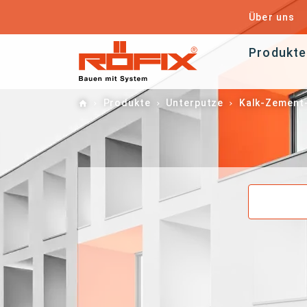
Über uns
Produkte
Home
Produkte
Unterputze
Kalk-Zement-