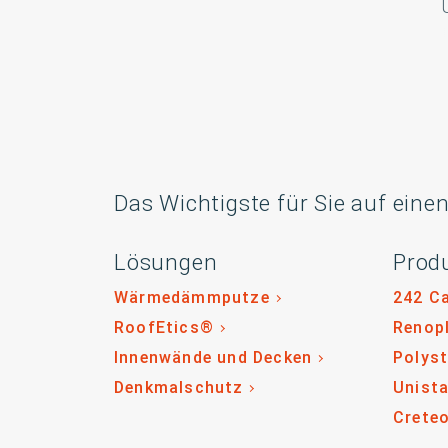
Das Wichtigste für Sie auf einen
Lösungen
Prod
Wärmedämmputze
242 C
RoofEtics®
Renop
Innenwände und Decken
Polys
Denkmalschutz
Unista
Crete