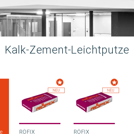
Kalk-Zement-Leichtputze
NEU
NEU
e
RÖFIX
RÖFIX