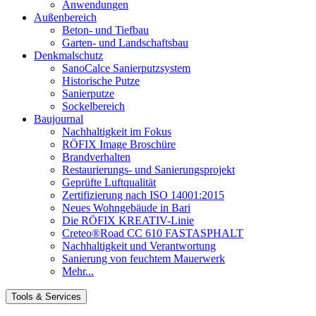
Anwendungen
Außenbereich
Beton- und Tiefbau
Garten- und Landschaftsbau
Denkmalschutz
SanoCalce Sanierputzsystem
Historische Putze
Sanierputze
Sockelbereich
Baujournal
Nachhaltigkeit im Fokus
RÖFIX Image Broschüre
Brandverhalten
Restaurierungs- und Sanierungsprojekt
Geprüfte Luftqualität
Zertifizierung nach ISO 14001:2015
Neues Wohngebäude in Bari
Die RÖFIX KREATIV-Linie
Creteo®Road CC 610 FASTASPHALT
Nachhaltigkeit und Verantwortung
Sanierung von feuchtem Mauerwerk
Mehr...
Tools & Services