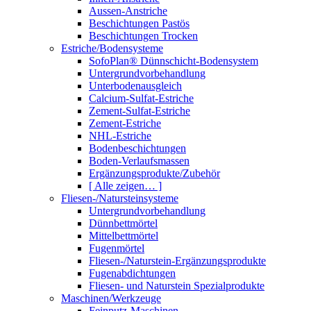
Aussen-Anstriche
Beschichtungen Pastös
Beschichtungen Trocken
Estriche/Bodensysteme
SofoPlan® Dünnschicht-Bodensystem
Untergrundvorbehandlung
Unterbodenausgleich
Calcium-Sulfat-Estriche
Zement-Sulfat-Estriche
Zement-Estriche
NHL-Estriche
Bodenbeschichtungen
Boden-Verlaufsmassen
Ergänzungsprodukte/Zubehör
[ Alle zeigen… ]
Fliesen-/Natursteinsysteme
Untergrundvorbehandlung
Dünnbettmörtel
Mittelbettmörtel
Fugenmörtel
Fliesen-/Naturstein-Ergänzungsprodukte
Fugenabdichtungen
Fliesen- und Naturstein Spezialprodukte
Maschinen/Werkzeuge
Feinputz-Maschinen