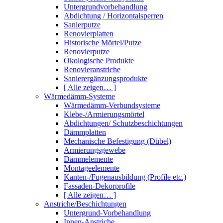
Untergrundvorbehandlung
Abdichtung / Horizontalsperren
Sanierputze
Renovierplatten
Historische Mörtel/Putze
Renovierputze
Ökologische Produkte
Renovieranstriche
Sanierergänzungsprodukte
[ Alle zeigen… ]
Wärmedämm-Systeme
Wärmedämm-Verbundsysteme
Klebe-/Armierungsmörtel
Abdichtungen/ Schutzbeschichtungen
Dämmplatten
Mechanische Befestigung (Dübel)
Armierungsgewebe
Dämmelemente
Montageelemente
Kanten-/Fugenausbildung (Profile etc.)
Fassaden-Dekorprofile
[ Alle zeigen… ]
Anstriche/Beschichtungen
Untergrund-Vorbehandlung
Innen-Anstriche