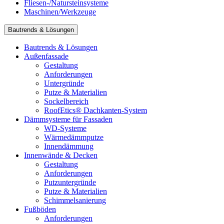
Fliesen-/Natursteinsysteme
Maschinen/Werkzeuge
Bautrends & Lösungen
Bautrends & Lösungen
Außenfassade
Gestaltung
Anforderungen
Untergründe
Putze & Materialien
Sockelbereich
RoofEtics® Dachkanten-System
Dämmsysteme für Fassaden
WD-Systeme
Wärmedämmputze
Innendämmung
Innenwände & Decken
Gestaltung
Anforderungen
Putzuntergründe
Putze & Materialien
Schimmelsanierung
Fußböden
Anforderungen