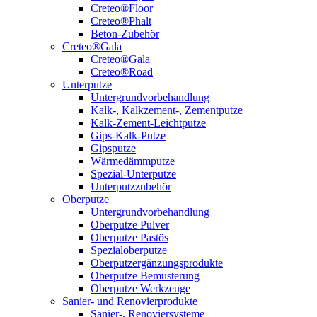
Creteo®Floor
Creteo®Phalt
Beton-Zubehör
Creteo®Gala
Creteo®Gala
Creteo®Road
Unterputze
Untergrundvorbehandlung
Kalk-, Kalkzement-, Zementputze
Kalk-Zement-Leichtputze
Gips-Kalk-Putze
Gipsputze
Wärmedämmputze
Spezial-Unterputze
Unterputzzubehör
Oberputze
Untergrundvorbehandlung
Oberputze Pulver
Oberputze Pastös
Spezialoberputze
Oberputzergänzungsprodukte
Oberputze Bemusterung
Oberputze Werkzeuge
Sanier- und Renovierprodukte
Sanier-, Renoviersysteme