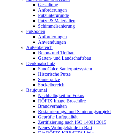
Gestaltung
Anforderungen
Putzuntergründe
Putze & Materialien
Schimmelsanierung
Fußböden
Anforderungen
Anwendungen
Außenbereich
Beton- und Tiefbau
Garten- und Landschaftsbau
Denkmalschutz
SanoCalce Sanierputzsystem
Historische Putze
Sanierputze
Sockelbereich
Baujournal
Nachhaltigkeit im Fokus
RÖFIX Image Broschüre
Brandverhalten
Restaurierungs- und Sanierungsprojekt
Geprüfte Luftqualität
Zertifizierung nach ISO 14001:2015
Neues Wohngebäude in Bari
Die RÖFIX KREATIV-Linie