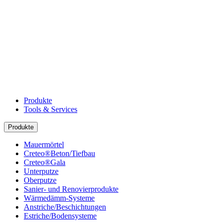
Produkte
Tools & Services
Produkte
Mauermörtel
Creteo®Beton/Tiefbau
Creteo®Gala
Unterputze
Oberputze
Sanier- und Renovierprodukte
Wärmedämm-Systeme
Anstriche/Beschichtungen
Estriche/Bodensysteme