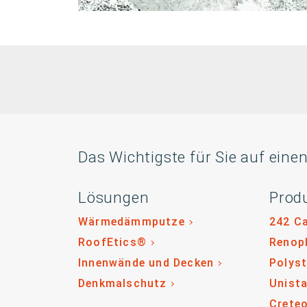
Das Wichtigste für Sie auf einen
Lösungen
Prod
Wärmedämmputze
242 C
RoofEtics®
Renop
Innenwände und Decken
Polys
Denkmalschutz
Unista
Crete