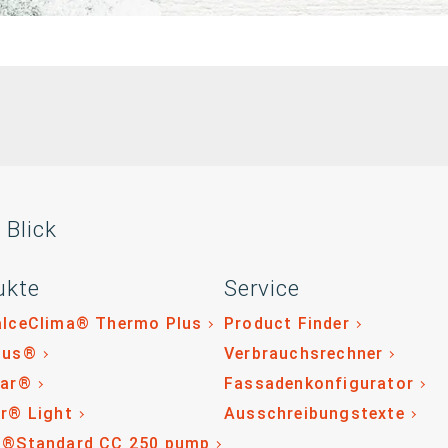
 Blick
ukte
Service
alceClima® Thermo Plus
Product Finder
lus®
Verbrauchsrechner
tar®
Fassadenkonfigurator
r® Light
Ausschreibungstexte
o®Standard CC 250 pump