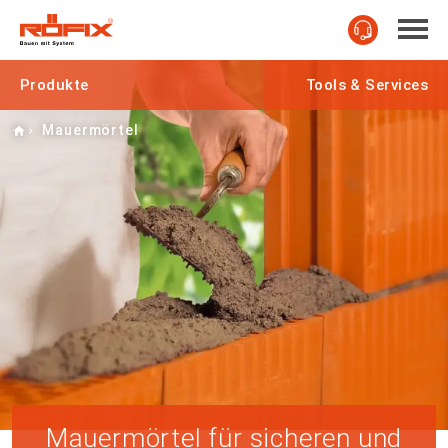
Produkte
Tools & Services
Home
Mauermörtel
Mauermörtel für sicheren und