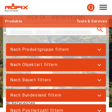
RÖFIX - Referenzen
Produkte
Tools & Services
Home
Referenzen
Renovier- und Saniersysteme
Nach Produktgruppe filtern
Nach Objektart filtern
Nach Bauart filtern
Nach Bundesland filtern
40 Referenzen
Nach Postleitzahl filtern