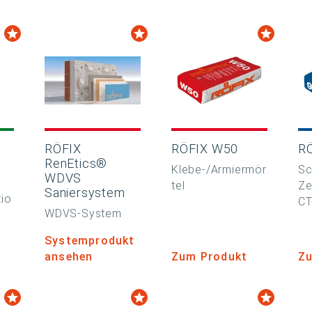
RÖFIX
RÖFIX W50
R
RenEtics®
Klebe-/Armiermör
Sc
WDVS
tel
Ze
Saniersystem
tio
CT
WDVS-System
Systemprodukt
ansehen
Zum Produkt
Zu