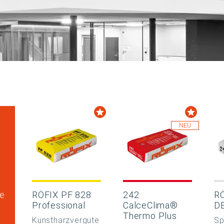
NEU
e
RÖFIX PF 828
242
R
Professional
CalceClima®
D
Thermo Plus
Kunstharzvergüte
Sp