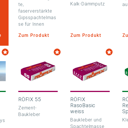
Kalk-Dämmputz
te,
au
faserverstärkte
Gipsspachtelmas
se für Innen
e
Zum Produkt
Zum Produkt
Zu
RÖFIX 55
RÖFIX
R
RasoBasic
R
Zement-
weiss
Sp
Baukleber
Baukleber und
Kl
sys
Spachtelmasse