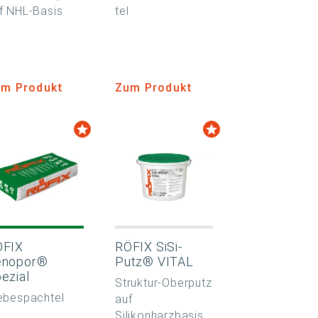
f NHL-Basis
tel
m Produkt
Zum Produkt
ÖFIX
RÖFIX SiSi-
enopor®
Putz® VITAL
ezial
Struktur-Oberputz
ebespachtel
auf
Silikonharzbasis