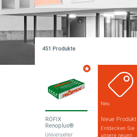
451 Produkte
Neu
RÖFIX
Neue Produkt
Renoplus®
Entdecken Sie
Universeller
unsere neuen