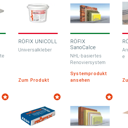
RÖFIX UNICOLL
RÖFIX
R
SanoCalce
Universalkleber
Ar
te
NHL-basiertes
e
Renoviersystem
Systemprodukt
Zum Produkt
ansehen
Zu