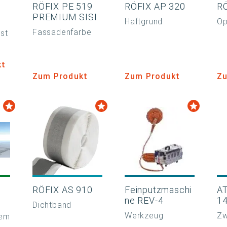
RÖFIX PE 519
RÖFIX AP 320
RÖ
PREMIUM SISI
Haftgrund
Op
Fassadenfarbe
st
kt
Zum Produkt
Zum Produkt
Zu
RÖFIX AS 910
Feinputzmaschi
A
ne REV-4
1
Dichtband
Werkzeug
Zw
tem