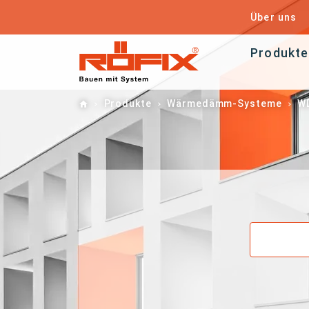
Über uns
Produkte
Home
Produkte
Wärmedämm-Systeme
W