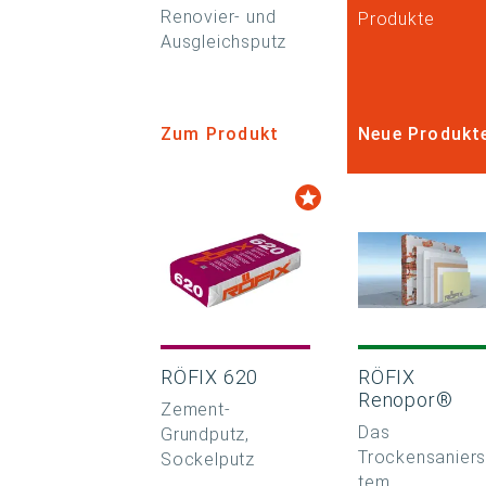
Renovier- und
Produkte
Ausgleichsputz
Zum Produkt
Neue Produkt
RÖFIX 620
RÖFIX
Renopor®
Zement-
Das
Grundputz,
Trockensanier
Sockelputz
tem