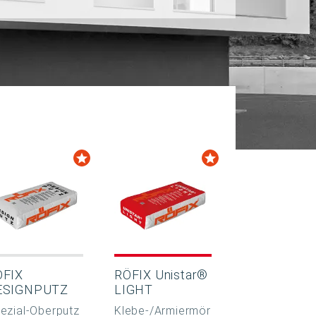
ÖFIX
RÖFIX Unistar®
ESIGNPUTZ
LIGHT
ezial-Oberputz
Klebe-/Armiermör