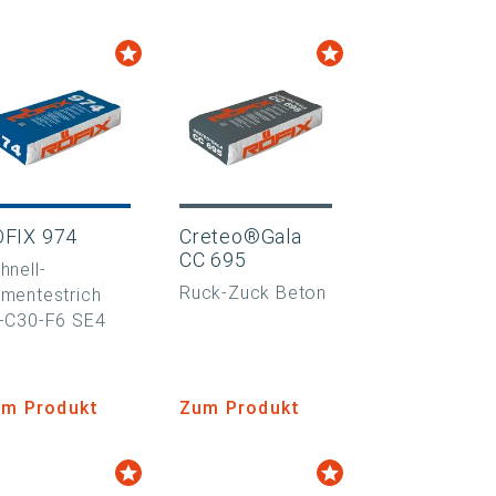
ÖFIX 974
Creteo®Gala
CC 695
hnell-
Ruck-Zuck Beton
mentestrich
-C30-F6 SE4
m Produkt
Zum Produkt