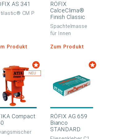
FIX AS 341
RÖFIX
CalceClima®
tilastic® CM P
Finish Classic
Spachtelmasse
für Innen
m Produkt
Zum Produkt
NEU
TIKA Compact
RÖFIX AG 659
40
Bianco
STANDARD
angsmischer
Fliesenkleber C1