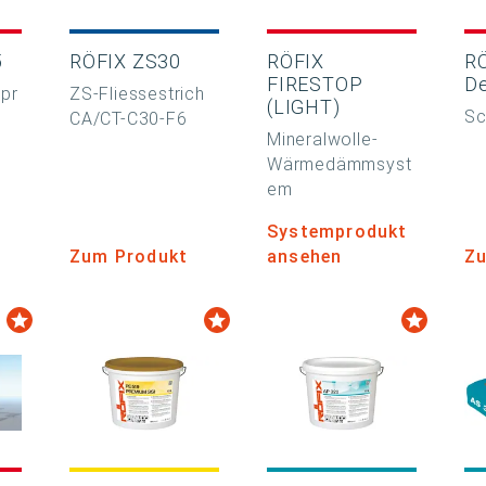
5
RÖFIX ZS30
RÖFIX
R
FIRESTOP
De
pr
ZS-Fliessestrich
(LIGHT)
Sc
CA/CT-C30-F6
Mineralwolle-
Wärmedämmsyst
em
Systemprodukt
Zum Produkt
ansehen
Zu