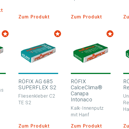
kt
Zum Produkt
Zum Produkt
Zu
RÖFIX AG 685
RÖFIX
R
SUPERFLEX S2
CalceClima®
Re
ss
Canapa
Fliesenkleber C2
Un
Intonaco
TE S2
Re
Kalk-Innenputz
Ha
mit Hanf
Zum Produkt
Zum Produkt
Zu