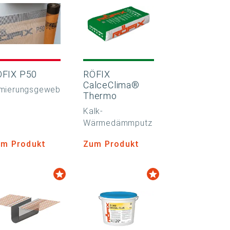
ÖFIX P50
RÖFIX
CalceClima®
mierungsgeweb
Thermo
Kalk-
Wärmedämmputz
m Produkt
Zum Produkt