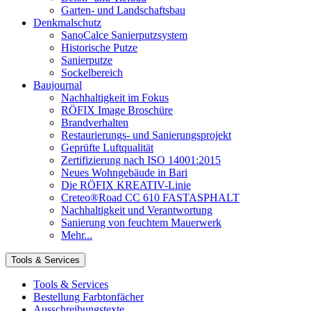
Garten- und Landschaftsbau
Denkmalschutz
SanoCalce Sanierputzsystem
Historische Putze
Sanierputze
Sockelbereich
Baujournal
Nachhaltigkeit im Fokus
RÖFIX Image Broschüre
Brandverhalten
Restaurierungs- und Sanierungsprojekt
Geprüfte Luftqualität
Zertifizierung nach ISO 14001:2015
Neues Wohngebäude in Bari
Die RÖFIX KREATIV-Linie
Creteo®Road CC 610 FASTASPHALT
Nachhaltigkeit und Verantwortung
Sanierung von feuchtem Mauerwerk
Mehr...
Tools & Services
Tools & Services
Bestellung Farbtonfächer
Ausschreibungstexte