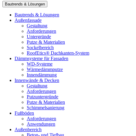
Bautrends & Lösungen
Bautrends & Lösungen
Außenfassade
Gestaltung
Anforderungen
Untergründe
Putze & Materialien
Sockelbereich
RoofEtics® Dachkanten-System
Dämmsysteme für Fassaden
WD-Systeme
Wärmedämmputze
Innendämmung
Innenwände & Decken
Gestaltung
Anforderungen
Putzuntergründe
Putze & Materialien
Schimmelsanierung
Fußböden
Anforderungen
Anwendungen
Außenbereich
Beton- und Tiefbau