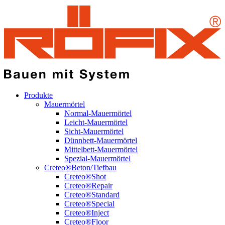
Produkte
Mauermörtel
Normal-Mauermörtel
Leicht-Mauermörtel
Sicht-Mauermörtel
Dünnbett-Mauermörtel
Mittelbett-Mauermörtel
Spezial-Mauermörtel
Creteo®Beton/Tiefbau
Creteo®Shot
Creteo®Repair
Creteo®Standard
Creteo®Special
Creteo®Inject
Creteo®Floor