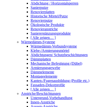
Abdichtung / Horizontalsperren
Sanierputze
Renovierplatten
Historische Mörtel/Putze
Renovierputze
Ökologische Produkte
Renovieranstriche
Sanierergänzungsprodukte
[ Alle zeigen… ]
Wärmedämm-Systeme
Wärmedämm-Verbundsysteme
Klebe-/Armierungsmörtel
Abdichtungen/ Schutzbeschichtungen
Dämmplatten
Mechanische Befestigung (Dübel)
Armierungsgewebe
Dämmelemente
Montageelemente
Kanten-/Fugenausbildung (Profile etc.)
Fassaden-Dekorprofile
[ Alle zeigen… ]
Anstriche/Beschichtungen
Untergrund-Vorbehandlung
Innen-Anstriche
Aussen-Anstriche