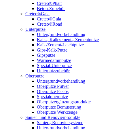
Creteo®Phalt
Beton-Zubehör
Creteo®Gala
Creteo®Gala
Creteo®Road
Unterputze
Untergrundvorbehandlung
Kalk-, Kalkzement-, Zementputze
Kalk-Zement-Leichtputze
Gips-Kalk-Putze
Gipsputze
Wärmedämmputze
Spezial-Unterputze
Unterputzzubehör
Oberputze
Untergrundvorbehandlung
Oberputze Pulver
Oberputze Pastös
Spezialoberputze
Oberputzergänzungsprodukte
Oberputze Bemusterung
Oberputze Werkzeuge
Sanier- und Renovierprodukte
Sanier-, Renoviersysteme
Untergrundvorbehandlung