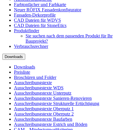
Farbtonfächer und Farbkarte
Neuer RÖFIX Fassadenkonfigurator
Fassaden-Dekorprofile
CAD Dateien für WDVS
CAD Dateien für StoneEtics
Produktfinder
Sie suchen nach dem passenden Produkt für Ihr
Bauprojekt?
Verbrauchsrechner
Downloads
Downloads
Preisliste
Broschüren und Folder
Ausschreibungstexte
Ausschreibungstexte WDS
Ausschreibungstexte Unterputz
Ausschreibungstexte Sanieren-Renovieren
Ausschreibungstexte Strukturelle Ertüchtigung
Ausschreibungstexte Oberputz 1
Ausschreibungstexte Oberputz 2
Ausschreibungstexte Baufarben
Ausschreibungstexte Estrich und Böden
CAM – Mindestumweltkriterien