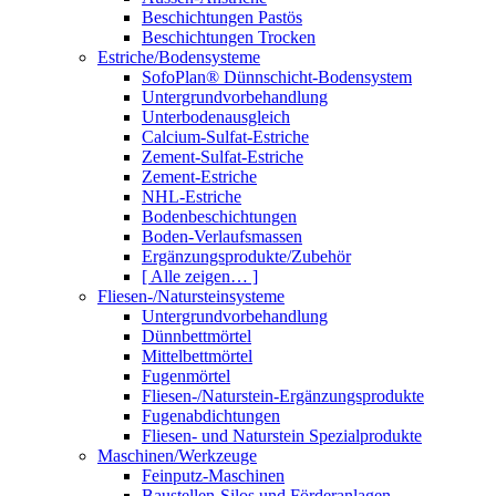
Beschichtungen Pastös
Beschichtungen Trocken
Estriche/Bodensysteme
SofoPlan® Dünnschicht-Bodensystem
Untergrundvorbehandlung
Unterbodenausgleich
Calcium-Sulfat-Estriche
Zement-Sulfat-Estriche
Zement-Estriche
NHL-Estriche
Bodenbeschichtungen
Boden-Verlaufsmassen
Ergänzungsprodukte/Zubehör
[ Alle zeigen… ]
Fliesen-/Natursteinsysteme
Untergrundvorbehandlung
Dünnbettmörtel
Mittelbettmörtel
Fugenmörtel
Fliesen-/Naturstein-Ergänzungsprodukte
Fugenabdichtungen
Fliesen- und Naturstein Spezialprodukte
Maschinen/Werkzeuge
Feinputz-Maschinen
Baustellen-Silos und Förderanlagen