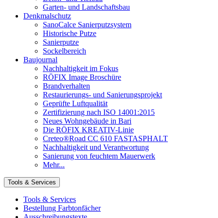
Garten- und Landschaftsbau
Denkmalschutz
SanoCalce Sanierputzsystem
Historische Putze
Sanierputze
Sockelbereich
Baujournal
Nachhaltigkeit im Fokus
RÖFIX Image Broschüre
Brandverhalten
Restaurierungs- und Sanierungsprojekt
Geprüfte Luftqualität
Zertifizierung nach ISO 14001:2015
Neues Wohngebäude in Bari
Die RÖFIX KREATIV-Linie
Creteo®Road CC 610 FASTASPHALT
Nachhaltigkeit und Verantwortung
Sanierung von feuchtem Mauerwerk
Mehr...
Tools & Services
Tools & Services
Bestellung Farbtonfächer
Ausschreibungstexte