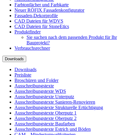
Farbtonfächer und Farbkarte
Neuer RÖFIX Fassadenkonfigurator
Fassaden-Dekorprofile
CAD Dateien für WDVS
CAD Dateien für StoneEtics
Produktfinder
Sie suchen nach dem passenden Produkt für Ihr
Bauprojekt?
Verbrauchsrechner
Downloads
Downloads
Preisliste
Broschüren und Folder
Ausschreibungstexte
Ausschreibungstexte WDS
Ausschreibungstexte Unterputz
Ausschreibungstexte Sanieren-Renovieren
Ausschreibungstexte Strukturelle Ertüchtigung
Ausschreibungstexte Oberputz 1
Ausschreibungstexte Oberputz 2
Ausschreibungstexte Baufarben
Ausschreibungstexte Estrich und Böden
CAM – Mindestumweltkriterien