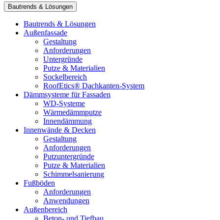
Bautrends & Lösungen
Bautrends & Lösungen
Außenfassade
Gestaltung
Anforderungen
Untergründe
Putze & Materialien
Sockelbereich
RoofEtics® Dachkanten-System
Dämmsysteme für Fassaden
WD-Systeme
Wärmedämmputze
Innendämmung
Innenwände & Decken
Gestaltung
Anforderungen
Putzuntergründe
Putze & Materialien
Schimmelsanierung
Fußböden
Anforderungen
Anwendungen
Außenbereich
Beton- und Tiefbau