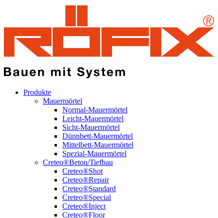
Produkte
Mauermörtel
Normal-Mauermörtel
Leicht-Mauermörtel
Sicht-Mauermörtel
Dünnbett-Mauermörtel
Mittelbett-Mauermörtel
Spezial-Mauermörtel
Creteo®Beton/Tiefbau
Creteo®Shot
Creteo®Repair
Creteo®Standard
Creteo®Special
Creteo®Inject
Creteo®Floor