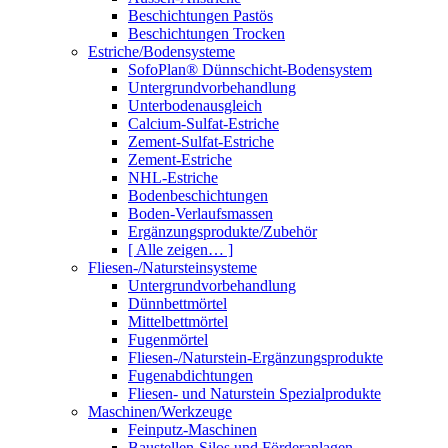
Beschichtungen Pastös
Beschichtungen Trocken
Estriche/Bodensysteme
SofoPlan® Dünnschicht-Bodensystem
Untergrundvorbehandlung
Unterbodenausgleich
Calcium-Sulfat-Estriche
Zement-Sulfat-Estriche
Zement-Estriche
NHL-Estriche
Bodenbeschichtungen
Boden-Verlaufsmassen
Ergänzungsprodukte/Zubehör
[ Alle zeigen… ]
Fliesen-/Natursteinsysteme
Untergrundvorbehandlung
Dünnbettmörtel
Mittelbettmörtel
Fugenmörtel
Fliesen-/Naturstein-Ergänzungsprodukte
Fugenabdichtungen
Fliesen- und Naturstein Spezialprodukte
Maschinen/Werkzeuge
Feinputz-Maschinen
Baustellen-Silos und Förderanlagen