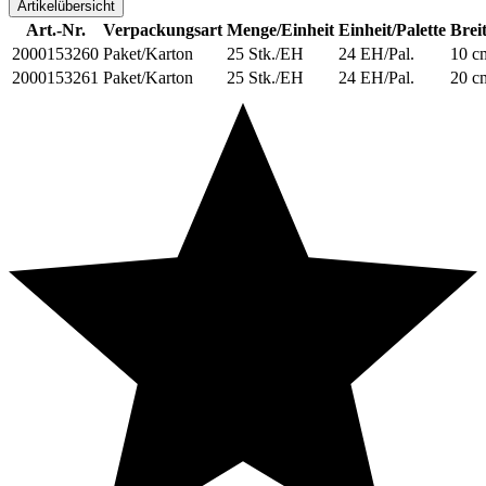
Artikelübersicht
Art.-Nr.
Verpackungsart
Menge/Einheit
Einheit/Palette
Brei
2000153260
Paket/Karton
25 Stk./EH
24 EH/Pal.
10 c
2000153261
Paket/Karton
25 Stk./EH
24 EH/Pal.
20 c