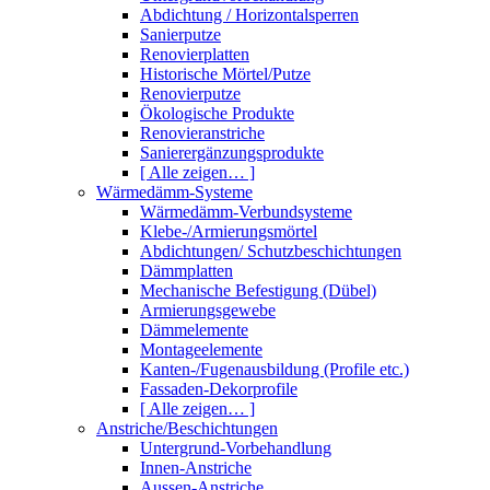
Abdichtung / Horizontalsperren
Sanierputze
Renovierplatten
Historische Mörtel/Putze
Renovierputze
Ökologische Produkte
Renovieranstriche
Sanierergänzungsprodukte
[ Alle zeigen… ]
Wärmedämm-Systeme
Wärmedämm-Verbundsysteme
Klebe-/Armierungsmörtel
Abdichtungen/ Schutzbeschichtungen
Dämmplatten
Mechanische Befestigung (Dübel)
Armierungsgewebe
Dämmelemente
Montageelemente
Kanten-/Fugenausbildung (Profile etc.)
Fassaden-Dekorprofile
[ Alle zeigen… ]
Anstriche/Beschichtungen
Untergrund-Vorbehandlung
Innen-Anstriche
Aussen-Anstriche