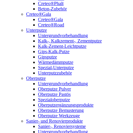
Creteo®Phalt
Beton-Zubehör
Creteo®Gala
Creteo®Gala
Creteo®Road
Unterputze
Untergrundvorbehandlung
Kalk-, Kalkzement-, Zementputze
Kalk-Zement-Leichtputze
Gips-Kalk-Putze
Gipsputze
Wärmedämmputze
Spezial-Unterputze
Unterputzzubehör
Oberputze
Untergrundvorbehandlung
Oberputze Pulver
Oberputze Pastös
Spezialoberputze
Oberputzergänzungsprodukte
Oberputze Bemusterung
Oberputze Werkzeuge
Sanier- und Renovierprodukte
Sanier-, Renoviersysteme
Untergrundvorbehandlung