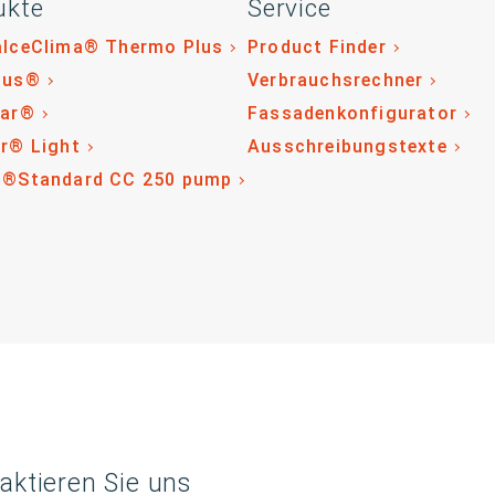
ukte
Service
alceClima® Thermo Plus
Product Finder
lus®
Verbrauchsrechner
tar®
Fassadenkonfigurator
r® Light
Ausschreibungstexte
o®Standard CC 250 pump
aktieren Sie uns