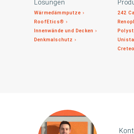
Lösungen
Prod
Wärmedämmputze
242 C
RoofEtics®
Renop
Innenwände und Decken
Polys
Denkmalschutz
Unista
Crete
Kont