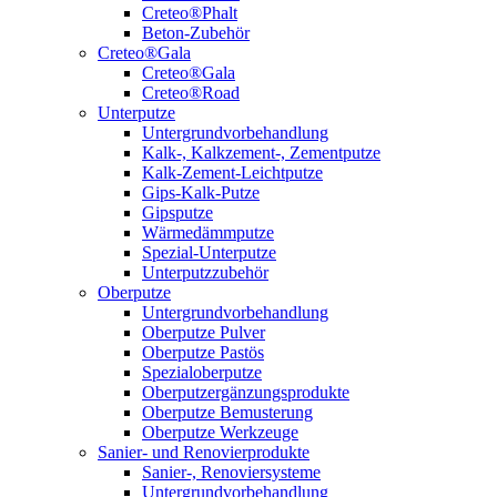
Creteo®Phalt
Beton-Zubehör
Creteo®Gala
Creteo®Gala
Creteo®Road
Unterputze
Untergrundvorbehandlung
Kalk-, Kalkzement-, Zementputze
Kalk-Zement-Leichtputze
Gips-Kalk-Putze
Gipsputze
Wärmedämmputze
Spezial-Unterputze
Unterputzzubehör
Oberputze
Untergrundvorbehandlung
Oberputze Pulver
Oberputze Pastös
Spezialoberputze
Oberputzergänzungsprodukte
Oberputze Bemusterung
Oberputze Werkzeuge
Sanier- und Renovierprodukte
Sanier-, Renoviersysteme
Untergrundvorbehandlung