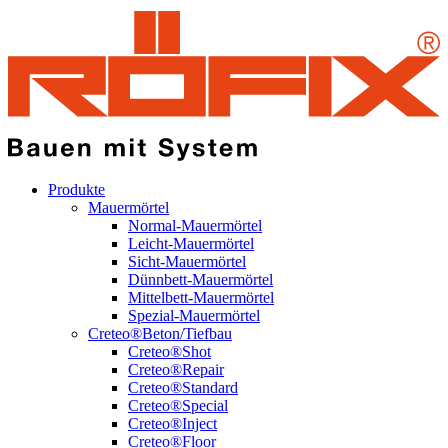
Produkte
Mauermörtel
Normal-Mauermörtel
Leicht-Mauermörtel
Sicht-Mauermörtel
Dünnbett-Mauermörtel
Mittelbett-Mauermörtel
Spezial-Mauermörtel
Creteo®Beton/Tiefbau
Creteo®Shot
Creteo®Repair
Creteo®Standard
Creteo®Special
Creteo®Inject
Creteo®Floor