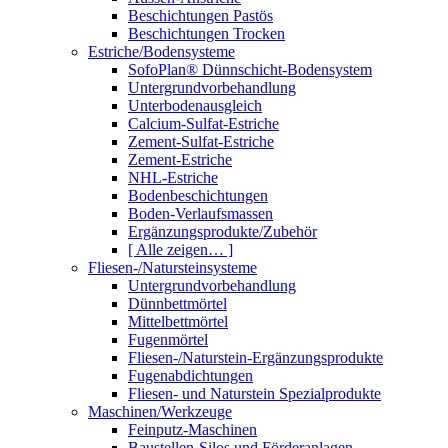
Beschichtungen Pastös
Beschichtungen Trocken
Estriche/Bodensysteme
SofoPlan® Dünnschicht-Bodensystem
Untergrundvorbehandlung
Unterbodenausgleich
Calcium-Sulfat-Estriche
Zement-Sulfat-Estriche
Zement-Estriche
NHL-Estriche
Bodenbeschichtungen
Boden-Verlaufsmassen
Ergänzungsprodukte/Zubehör
[ Alle zeigen… ]
Fliesen-/Natursteinsysteme
Untergrundvorbehandlung
Dünnbettmörtel
Mittelbettmörtel
Fugenmörtel
Fliesen-/Naturstein-Ergänzungsprodukte
Fugenabdichtungen
Fliesen- und Naturstein Spezialprodukte
Maschinen/Werkzeuge
Feinputz-Maschinen
Baustellen-Silos und Förderanlagen