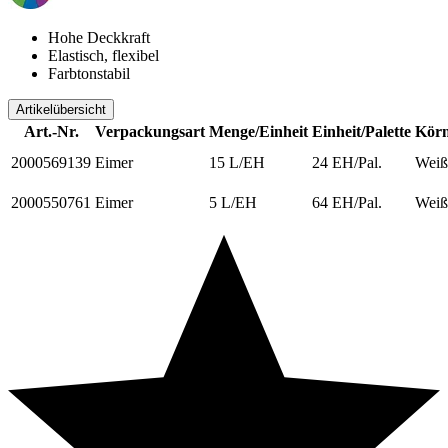
Hohe Deckkraft
Elastisch, flexibel
Farbtonstabil
Artikelübersicht
Art.-Nr.
Verpackungsart
Menge/Einheit
Einheit/Palette
Körn
2000569139
Eimer
15 L/EH
24 EH/Pal.
Weiß
2000550761
Eimer
5 L/EH
64 EH/Pal.
Weiß