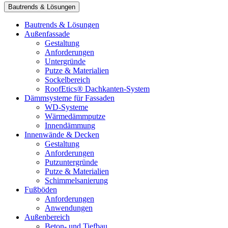
Bautrends & Lösungen
Bautrends & Lösungen
Außenfassade
Gestaltung
Anforderungen
Untergründe
Putze & Materialien
Sockelbereich
RoofEtics® Dachkanten-System
Dämmsysteme für Fassaden
WD-Systeme
Wärmedämmputze
Innendämmung
Innenwände & Decken
Gestaltung
Anforderungen
Putzuntergründe
Putze & Materialien
Schimmelsanierung
Fußböden
Anforderungen
Anwendungen
Außenbereich
Beton- und Tiefbau