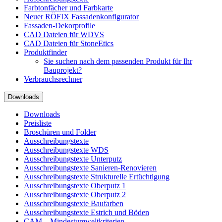
Farbtonfächer und Farbkarte
Neuer RÖFIX Fassadenkonfigurator
Fassaden-Dekorprofile
CAD Dateien für WDVS
CAD Dateien für StoneEtics
Produktfinder
Sie suchen nach dem passenden Produkt für Ihr
Bauprojekt?
Verbrauchsrechner
Downloads
Downloads
Preisliste
Broschüren und Folder
Ausschreibungstexte
Ausschreibungstexte WDS
Ausschreibungstexte Unterputz
Ausschreibungstexte Sanieren-Renovieren
Ausschreibungstexte Strukturelle Ertüchtigung
Ausschreibungstexte Oberputz 1
Ausschreibungstexte Oberputz 2
Ausschreibungstexte Baufarben
Ausschreibungstexte Estrich und Böden
CAM – Mindestumweltkriterien