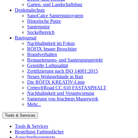
Garten- und Landschaftsbau
Denkmalschutz
SanoCalce Sanierputzsystem
Historische Putze
Sanierputze
Sockelbereich
Baujournal
Nachhaltigkeit im Fokus
RÖFIX Image Broschüre
Brandverhalten
Restaurierungs- und Sanierungsprojekt
Geprüfte Luftqualität
Zertifizierung nach ISO 14001:2015
Neues Wohngebäude in Bari
Die RÖFIX KREATIV-Linie
Creteo®Road CC 610 FASTASPHALT
Nachhaltigkeit und Verantwortung
Sanierung von feuchtem Mauerwerk
Mehr...
Tools & Services
Tools & Services
Bestellung Farbtonfächer
Ausschreibungstexte