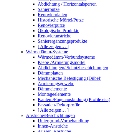
Abdichtung / Horizontalsperren
Sanierputze
Renovierplatten
Historische Mörtel/Putze
Renovierputze
Ökologische Produkte
Renovieranstriche
Sanierergänzungsprodukte
[ Alle zeigen… ]
Wärmedämm-Systeme
Wärmedämm-Verbundsysteme
Klebe-/Armierungsmörtel
Abdichtungen/ Schutzbeschichtungen
Dämmplatten
Mechanische Befestigung (Dübel)
Armierungsgewebe
Dämmelemente
Montageelemente
Kanten-/Fugenausbildung (Profile etc.)
Fassaden-Dekorprofile
[ Alle zeigen… ]
Anstriche/Beschichtungen
Untergrund-Vorbehandlung
Innen-Anstriche
Aussen-Anstriche