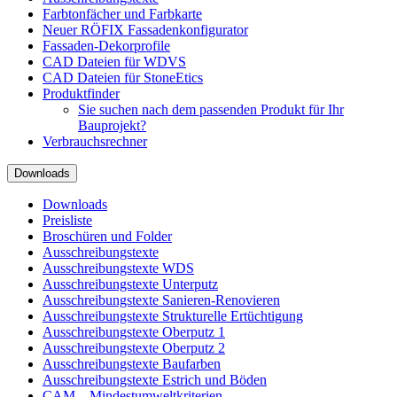
Farbtonfächer und Farbkarte
Neuer RÖFIX Fassadenkonfigurator
Fassaden-Dekorprofile
CAD Dateien für WDVS
CAD Dateien für StoneEtics
Produktfinder
Sie suchen nach dem passenden Produkt für Ihr
Bauprojekt?
Verbrauchsrechner
Downloads
Downloads
Preisliste
Broschüren und Folder
Ausschreibungstexte
Ausschreibungstexte WDS
Ausschreibungstexte Unterputz
Ausschreibungstexte Sanieren-Renovieren
Ausschreibungstexte Strukturelle Ertüchtigung
Ausschreibungstexte Oberputz 1
Ausschreibungstexte Oberputz 2
Ausschreibungstexte Baufarben
Ausschreibungstexte Estrich und Böden
CAM – Mindestumweltkriterien