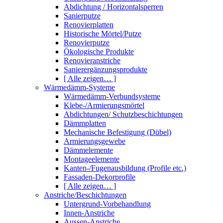
Abdichtung / Horizontalsperren
Sanierputze
Renovierplatten
Historische Mörtel/Putze
Renovierputze
Ökologische Produkte
Renovieranstriche
Sanierergänzungsprodukte
[ Alle zeigen… ]
Wärmedämm-Systeme
Wärmedämm-Verbundsysteme
Klebe-/Armierungsmörtel
Abdichtungen/ Schutzbeschichtungen
Dämmplatten
Mechanische Befestigung (Dübel)
Armierungsgewebe
Dämmelemente
Montageelemente
Kanten-/Fugenausbildung (Profile etc.)
Fassaden-Dekorprofile
[ Alle zeigen… ]
Anstriche/Beschichtungen
Untergrund-Vorbehandlung
Innen-Anstriche
Aussen-Anstriche