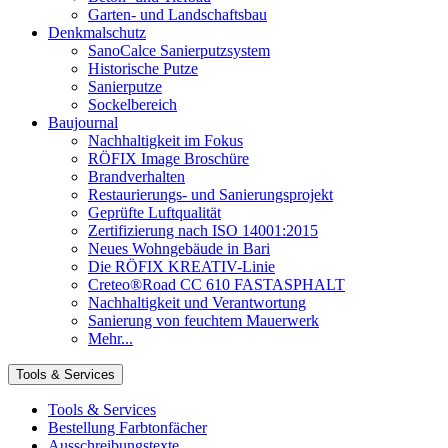
Garten- und Landschaftsbau
Denkmalschutz
SanoCalce Sanierputzsystem
Historische Putze
Sanierputze
Sockelbereich
Baujournal
Nachhaltigkeit im Fokus
RÖFIX Image Broschüre
Brandverhalten
Restaurierungs- und Sanierungsprojekt
Geprüfte Luftqualität
Zertifizierung nach ISO 14001:2015
Neues Wohngebäude in Bari
Die RÖFIX KREATIV-Linie
Creteo®Road CC 610 FASTASPHALT
Nachhaltigkeit und Verantwortung
Sanierung von feuchtem Mauerwerk
Mehr...
Tools & Services
Tools & Services
Bestellung Farbtonfächer
Ausschreibungstexte