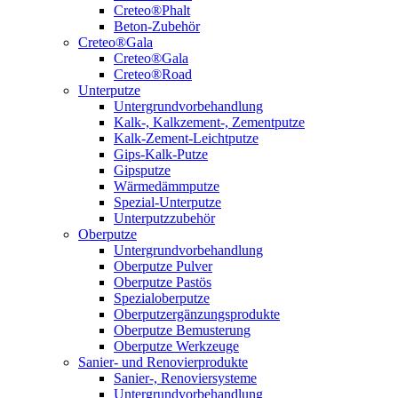
Creteo®Phalt
Beton-Zubehör
Creteo®Gala
Creteo®Gala
Creteo®Road
Unterputze
Untergrundvorbehandlung
Kalk-, Kalkzement-, Zementputze
Kalk-Zement-Leichtputze
Gips-Kalk-Putze
Gipsputze
Wärmedämmputze
Spezial-Unterputze
Unterputzzubehör
Oberputze
Untergrundvorbehandlung
Oberputze Pulver
Oberputze Pastös
Spezialoberputze
Oberputzergänzungsprodukte
Oberputze Bemusterung
Oberputze Werkzeuge
Sanier- und Renovierprodukte
Sanier-, Renoviersysteme
Untergrundvorbehandlung