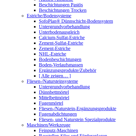
Beschichtungen Pastös
Beschichtungen Trocken
Estriche/Bodensysteme
SofoPlan® Dünnschicht-Bodensystem
Untergrundvorbehandlung
Unterbodenausgleich
Calcium-Sulfat-Estriche
Zement-Sulfat-Estriche
Zement-Estriche
NHL-Estriche
Bodenbeschichtungen
Boden-Verlaufsmassen
Ergänzungsprodukte/Zubehör
[ Alle zeigen… ]
Fliesen-/Natursteinsysteme
Untergrundvorbehandlung
Dünnbettmörtel
Mittelbettmörtel
Fugenmörtel
Fliesen-/Naturstein-Ergänzungsprodukte
Fugenabdichtungen
Fliesen- und Naturstein Spezialprodukte
Maschinen/Werkzeuge
Feinputz-Maschinen
Baustellen-Silos und Förderanlagen