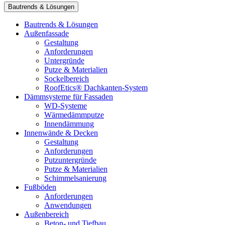
Bautrends & Lösungen
Bautrends & Lösungen
Außenfassade
Gestaltung
Anforderungen
Untergründe
Putze & Materialien
Sockelbereich
RoofEtics® Dachkanten-System
Dämmsysteme für Fassaden
WD-Systeme
Wärmedämmputze
Innendämmung
Innenwände & Decken
Gestaltung
Anforderungen
Putzuntergründe
Putze & Materialien
Schimmelsanierung
Fußböden
Anforderungen
Anwendungen
Außenbereich
Beton- und Tiefbau