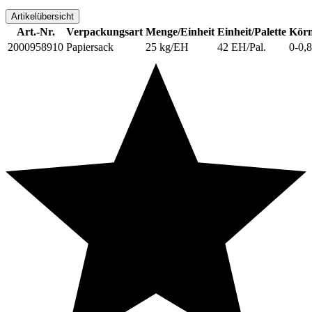
Artikelübersicht
Art.-Nr.
Verpackungsart
Menge/Einheit
Einheit/Palette
Körn
2000958910
Papiersack
25 kg/EH
42 EH/Pal.
0-0,