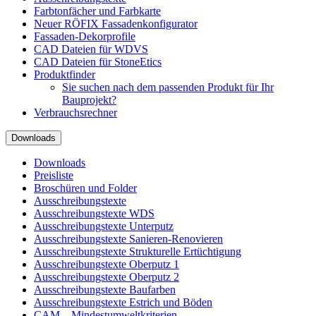
Farbtonfächer und Farbkarte
Neuer RÖFIX Fassadenkonfigurator
Fassaden-Dekorprofile
CAD Dateien für WDVS
CAD Dateien für StoneEtics
Produktfinder
Sie suchen nach dem passenden Produkt für Ihr
Bauprojekt?
Verbrauchsrechner
Downloads
Downloads
Preisliste
Broschüren und Folder
Ausschreibungstexte
Ausschreibungstexte WDS
Ausschreibungstexte Unterputz
Ausschreibungstexte Sanieren-Renovieren
Ausschreibungstexte Strukturelle Ertüchtigung
Ausschreibungstexte Oberputz 1
Ausschreibungstexte Oberputz 2
Ausschreibungstexte Baufarben
Ausschreibungstexte Estrich und Böden
CAM – Mindestumweltkriterien