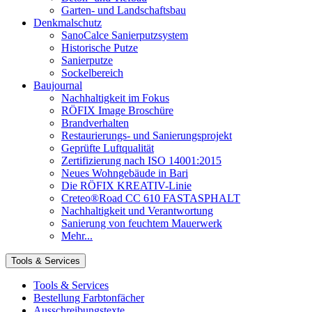
Garten- und Landschaftsbau
Denkmalschutz
SanoCalce Sanierputzsystem
Historische Putze
Sanierputze
Sockelbereich
Baujournal
Nachhaltigkeit im Fokus
RÖFIX Image Broschüre
Brandverhalten
Restaurierungs- und Sanierungsprojekt
Geprüfte Luftqualität
Zertifizierung nach ISO 14001:2015
Neues Wohngebäude in Bari
Die RÖFIX KREATIV-Linie
Creteo®Road CC 610 FASTASPHALT
Nachhaltigkeit und Verantwortung
Sanierung von feuchtem Mauerwerk
Mehr...
Tools & Services
Tools & Services
Bestellung Farbtonfächer
Ausschreibungstexte