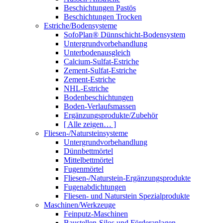
Beschichtungen Pastös
Beschichtungen Trocken
Estriche/Bodensysteme
SofoPlan® Dünnschicht-Bodensystem
Untergrundvorbehandlung
Unterbodenausgleich
Calcium-Sulfat-Estriche
Zement-Sulfat-Estriche
Zement-Estriche
NHL-Estriche
Bodenbeschichtungen
Boden-Verlaufsmassen
Ergänzungsprodukte/Zubehör
[ Alle zeigen… ]
Fliesen-/Natursteinsysteme
Untergrundvorbehandlung
Dünnbettmörtel
Mittelbettmörtel
Fugenmörtel
Fliesen-/Naturstein-Ergänzungsprodukte
Fugenabdichtungen
Fliesen- und Naturstein Spezialprodukte
Maschinen/Werkzeuge
Feinputz-Maschinen
Baustellen-Silos und Förderanlagen