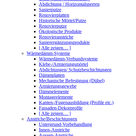
Abdichtung / Horizontalsperren
Sanierputze
Renovierplatten
Historische Mörtel/Putze
Renovierputze
Ökologische Produkte
Renovieranstriche
Sanierergänzungsprodukte
[ Alle zeigen… ]
Wärmedämm-Systeme
Wärmedämm-Verbundsysteme
Klebe-/Armierungsmörtel
Abdichtungen/ Schutzbeschichtungen
Dämmplatten
Mechanische Befestigung (Dübel)
Armierungsgewebe
Dämmelemente
Montageelemente
Kanten-/Fugenausbildung (Profile etc.)
Fassaden-Dekorprofile
[ Alle zeigen… ]
Anstriche/Beschichtungen
Untergrund-Vorbehandlung
Innen-Anstriche
Aussen-Anstriche