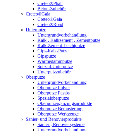
Creteo®Phalt
Beton-Zubehör
Creteo®Gala
Creteo®Gala
Creteo®Road
Unterputze
Untergrundvorbehandlung
Kalk-, Kalkzement-, Zementputze
Kalk-Zement-Leichtputze
Gips-Kalk-Putze
Gipsputze
Wärmedämmputze
Spezial-Unterputze
Unterputzzubehör
Oberputze
Untergrundvorbehandlung
Oberputze Pulver
Oberputze Pastös
Spezialoberputze
Oberputzergänzungsprodukte
Oberputze Bemusterung
Oberputze Werkzeuge
Sanier- und Renovierprodukte
Sanier-, Renoviersysteme
Untergrundvorbehandlung