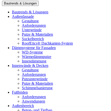
Bautrends & Lösungen
Bautrends & Lösungen
Außenfassade
Gestaltung
Anforderungen
Untergründe
Putze & Materialien
Sockelbereich
RoofEtics® Dachkanten-System
Dämmsysteme für Fassaden
WD-Systeme
Wärmedämmputze
Innendämmung
Innenwände & Decken
Gestaltung
Anforderungen
Putzuntergründe
Putze & Materialien
Schimmelsanierung
Fußböden
Anforderungen
Anwendungen
Außenbereich
Beton- und Tiefbau