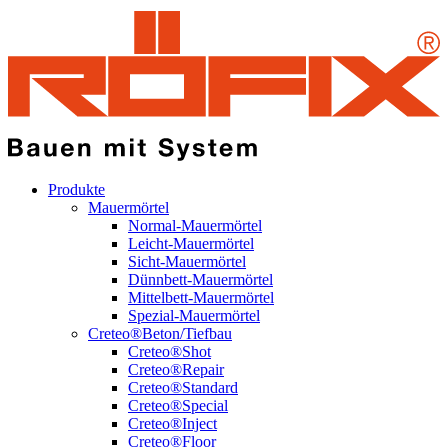
Produkte
Mauermörtel
Normal-Mauermörtel
Leicht-Mauermörtel
Sicht-Mauermörtel
Dünnbett-Mauermörtel
Mittelbett-Mauermörtel
Spezial-Mauermörtel
Creteo®Beton/Tiefbau
Creteo®Shot
Creteo®Repair
Creteo®Standard
Creteo®Special
Creteo®Inject
Creteo®Floor