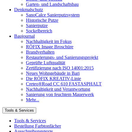
Garten- und Landschaftsbau
Denkmalschutz
SanoCalce Sanierputzsystem
Historische Putze
Sanierputze
Sockelbereich
Baujournal
Nachhaltigkeit im Fokus
RÖFIX Image Broschüre
Brandverhalten
Restaurierungs- und Sanierungsprojekt
Geprüfte Luftqualität
Zertifizierung nach ISO 14001:2015
Neues Wohngebäude in Bari
Die RÖFIX KREATIV-Linie
Creteo®Road CC 610 FASTASPHALT
Nachhaltigkeit und Verantwortung
Sanierung von feuchtem Mauerwerk
Mehr...
Tools & Services
Tools & Services
Bestellung Farbtonfächer
Ausschreibungstexte