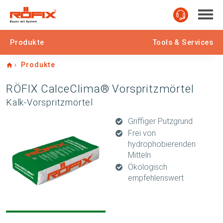
Produkte
Tools & Services
Home
Produkte
RÖFIX CalceClima® Vorspritzmörtel
Kalk-Vorspritzmörtel
Griffiger Putzgrund
Frei von
hydrophobierenden
Mitteln
Ökologisch
empfehlenswert