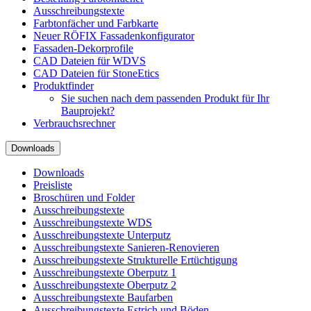
Ausschreibungstexte
Farbtonfächer und Farbkarte
Neuer RÖFIX Fassadenkonfigurator
Fassaden-Dekorprofile
CAD Dateien für WDVS
CAD Dateien für StoneEtics
Produktfinder
Sie suchen nach dem passenden Produkt für Ihr
Bauprojekt?
Verbrauchsrechner
Downloads
Downloads
Preisliste
Broschüren und Folder
Ausschreibungstexte
Ausschreibungstexte WDS
Ausschreibungstexte Unterputz
Ausschreibungstexte Sanieren-Renovieren
Ausschreibungstexte Strukturelle Ertüchtigung
Ausschreibungstexte Oberputz 1
Ausschreibungstexte Oberputz 2
Ausschreibungstexte Baufarben
Ausschreibungstexte Estrich und Böden