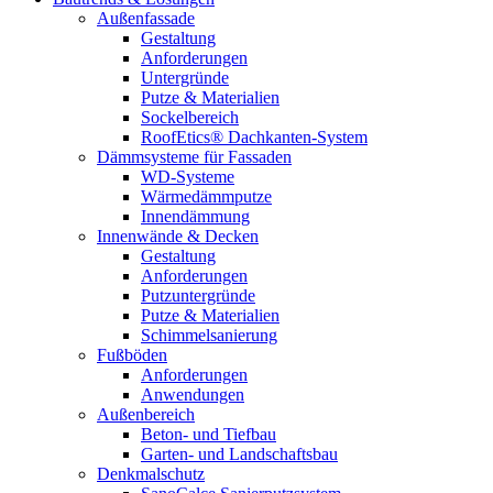
Außenfassade
Gestaltung
Anforderungen
Untergründe
Putze & Materialien
Sockelbereich
RoofEtics® Dachkanten-System
Dämmsysteme für Fassaden
WD-Systeme
Wärmedämmputze
Innendämmung
Innenwände & Decken
Gestaltung
Anforderungen
Putzuntergründe
Putze & Materialien
Schimmelsanierung
Fußböden
Anforderungen
Anwendungen
Außenbereich
Beton- und Tiefbau
Garten- und Landschaftsbau
Denkmalschutz