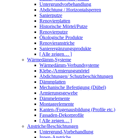
Untergrundvorbehandlung
Abdichtung / Horizontalsperren
Sanierputze
Renovierplatten
Historische Mörtel/Putze
Renovierputze
Ökologische Produkte
Renovieranstriche
Sanierergänzungsprodukte
[ Alle zeigen… ]
Wärmedämm-Systeme
Wärmedämm-Verbundsysteme
Klebe-/Armierungsmörtel
Abdichtungen/ Schutzbeschichtungen
Dämmplatten
Mechanische Befestigung (Dübel)
Armierungsgewebe
Dämmelemente
Montageelemente
Kanten-/Fugenausbildung (Profile etc.)
Fassaden-Dekorprofile
[ Alle zeigen… ]
Anstriche/Beschichtungen
Untergrund-Vorbehandlung
Innen-Anstriche