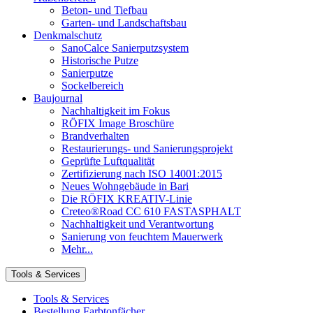
Beton- und Tiefbau
Garten- und Landschaftsbau
Denkmalschutz
SanoCalce Sanierputzsystem
Historische Putze
Sanierputze
Sockelbereich
Baujournal
Nachhaltigkeit im Fokus
RÖFIX Image Broschüre
Brandverhalten
Restaurierungs- und Sanierungsprojekt
Geprüfte Luftqualität
Zertifizierung nach ISO 14001:2015
Neues Wohngebäude in Bari
Die RÖFIX KREATIV-Linie
Creteo®Road CC 610 FASTASPHALT
Nachhaltigkeit und Verantwortung
Sanierung von feuchtem Mauerwerk
Mehr...
Tools & Services
Tools & Services
Bestellung Farbtonfächer