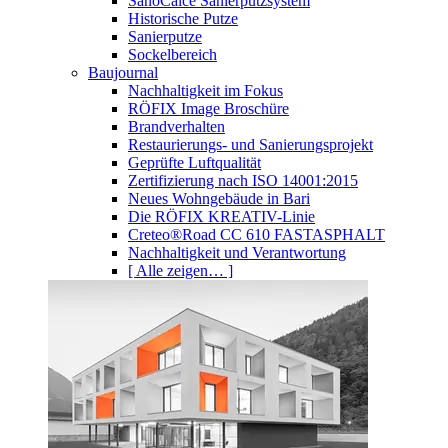
SanoCalce Sanierputzsystem
Historische Putze
Sanierputze
Sockelbereich
Baujournal
Nachhaltigkeit im Fokus
RÖFIX Image Broschüre
Brandverhalten
Restaurierungs- und Sanierungsprojekt
Geprüfte Luftqualität
Zertifizierung nach ISO 14001:2015
Neues Wohngebäude in Bari
Die RÖFIX KREATIV-Linie
Creteo®Road CC 610 FASTASPHALT
Nachhaltigkeit und Verantwortung
[ Alle zeigen… ]