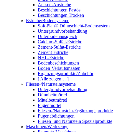
Aussen-Anstriche
Beschichtungen Pastös
Beschichtungen Trocken
Estriche/Bodensysteme
SofoPlan® Dünnschicht-Bodensystem
Untergrundvorbehandlung
Unterbodenausgleich
Calcium-Sulfat-Estriche
Zement-Sulfat-Estriche
Zement-Estriche
NHL-Estriche
Bodenbeschichtungen
Boden-Verlaufsmassen
Ergänzungsprodukte/Zubehör
[ Alle zeigen… ]
Fliesen-/Natursteinsysteme
Untergrundvorbehandlung
Dünnbettmörtel
Mittelbettmörtel
Fugenmörtel
Fliesen-/Naturstein-Ergänzungsprodukte
Fugenabdichtungen
Fliesen- und Naturstein Spezialprodukte
Maschinen/Werkzeuge
Feinputz-Maschinen