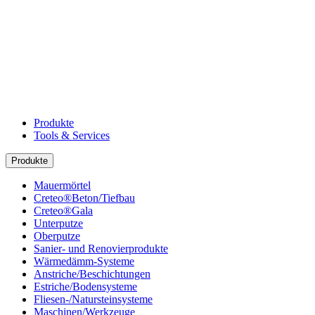
Produkte
Tools & Services
Produkte
Mauermörtel
Creteo®Beton/Tiefbau
Creteo®Gala
Unterputze
Oberputze
Sanier- und Renovierprodukte
Wärmedämm-Systeme
Anstriche/Beschichtungen
Estriche/Bodensysteme
Fliesen-/Natursteinsysteme
Maschinen/Werkzeuge