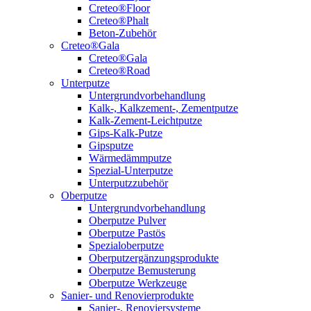
Creteo®Floor
Creteo®Phalt
Beton-Zubehör
Creteo®Gala
Creteo®Gala
Creteo®Road
Unterputze
Untergrundvorbehandlung
Kalk-, Kalkzement-, Zementputze
Kalk-Zement-Leichtputze
Gips-Kalk-Putze
Gipsputze
Wärmedämmputze
Spezial-Unterputze
Unterputzzubehör
Oberputze
Untergrundvorbehandlung
Oberputze Pulver
Oberputze Pastös
Spezialoberputze
Oberputzergänzungsprodukte
Oberputze Bemusterung
Oberputze Werkzeuge
Sanier- und Renovierprodukte
Sanier-, Renoviersysteme