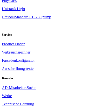
Polystar®
Unistar® Light
Creteo®Standard CC 250 pump
Service
Product Finder
Verbrauchsrechner
Fassadenkonfigurator
Ausschreibungstexte
Kontakt
AD-Mitarbeiter-Suche
Werke
Technische Beratung