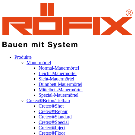
Produkte
Mauermörtel
Normal-Mauermörtel
Leicht-Mauermörtel
Sicht-Mauermörtel
Dünnbett-Mauermörtel
Mittelbett-Mauermörtel
Spezial-Mauermörtel
Creteo®Beton/Tiefbau
Creteo®Shot
Creteo®Repair
Creteo®Standard
Creteo®Special
Creteo®Inject
Creteo®Floor