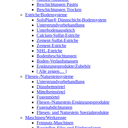
Beschichtungen Pastös
Beschichtungen Trocken
Estriche/Bodensysteme
SofoPlan® Dünnschicht-Bodensystem
Untergrundvorbehandlung
Unterbodenausgleich
Calcium-Sulfat-Estriche
Zement-Sulfat-Estriche
Zement-Estriche
NHL-Estriche
Bodenbeschichtungen
Boden-Verlaufsmassen
Ergänzungsprodukte/Zubehör
[ Alle zeigen… ]
Fliesen-/Natursteinsysteme
Untergrundvorbehandlung
Dünnbettmörtel
Mittelbettmörtel
Fugenmörtel
Fliesen-/Naturstein-Ergänzungsprodukte
Fugenabdichtungen
Fliesen- und Naturstein Spezialprodukte
Maschinen/Werkzeuge
Feinputz-Maschinen
Baustellen-Silos und Förderanlagen