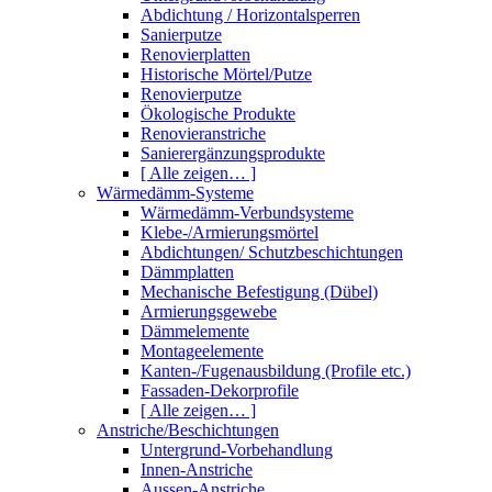
Abdichtung / Horizontalsperren
Sanierputze
Renovierplatten
Historische Mörtel/Putze
Renovierputze
Ökologische Produkte
Renovieranstriche
Sanierergänzungsprodukte
[ Alle zeigen… ]
Wärmedämm-Systeme
Wärmedämm-Verbundsysteme
Klebe-/Armierungsmörtel
Abdichtungen/ Schutzbeschichtungen
Dämmplatten
Mechanische Befestigung (Dübel)
Armierungsgewebe
Dämmelemente
Montageelemente
Kanten-/Fugenausbildung (Profile etc.)
Fassaden-Dekorprofile
[ Alle zeigen… ]
Anstriche/Beschichtungen
Untergrund-Vorbehandlung
Innen-Anstriche
Aussen-Anstriche