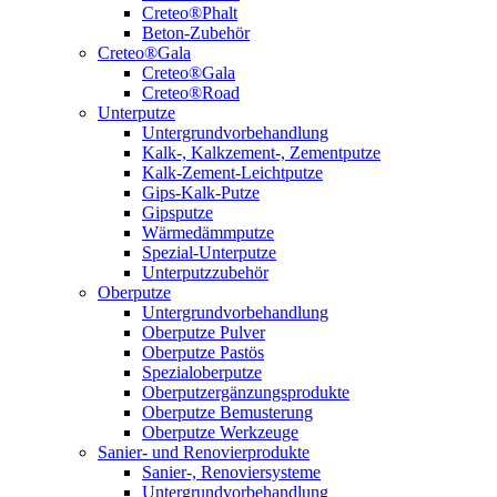
Creteo®Phalt
Beton-Zubehör
Creteo®Gala
Creteo®Gala
Creteo®Road
Unterputze
Untergrundvorbehandlung
Kalk-, Kalkzement-, Zementputze
Kalk-Zement-Leichtputze
Gips-Kalk-Putze
Gipsputze
Wärmedämmputze
Spezial-Unterputze
Unterputzzubehör
Oberputze
Untergrundvorbehandlung
Oberputze Pulver
Oberputze Pastös
Spezialoberputze
Oberputzergänzungsprodukte
Oberputze Bemusterung
Oberputze Werkzeuge
Sanier- und Renovierprodukte
Sanier-, Renoviersysteme
Untergrundvorbehandlung