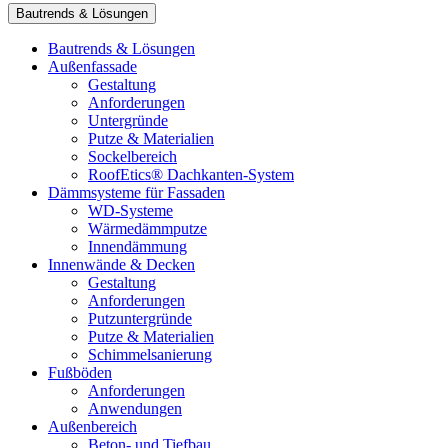
Bautrends & Lösungen
Bautrends & Lösungen
Außenfassade
Gestaltung
Anforderungen
Untergründe
Putze & Materialien
Sockelbereich
RoofEtics® Dachkanten-System
Dämmsysteme für Fassaden
WD-Systeme
Wärmedämmputze
Innendämmung
Innenwände & Decken
Gestaltung
Anforderungen
Putzuntergründe
Putze & Materialien
Schimmelsanierung
Fußböden
Anforderungen
Anwendungen
Außenbereich
Beton- und Tiefbau