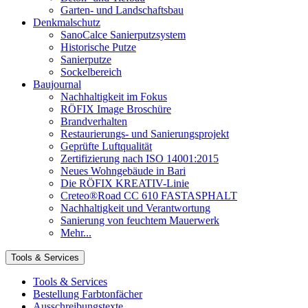
Garten- und Landschaftsbau
Denkmalschutz
SanoCalce Sanierputzsystem
Historische Putze
Sanierputze
Sockelbereich
Baujournal
Nachhaltigkeit im Fokus
RÖFIX Image Broschüre
Brandverhalten
Restaurierungs- und Sanierungsprojekt
Geprüfte Luftqualität
Zertifizierung nach ISO 14001:2015
Neues Wohngebäude in Bari
Die RÖFIX KREATIV-Linie
Creteo®Road CC 610 FASTASPHALT
Nachhaltigkeit und Verantwortung
Sanierung von feuchtem Mauerwerk
Mehr...
Tools & Services
Tools & Services
Bestellung Farbtonfächer
Ausschreibungstexte