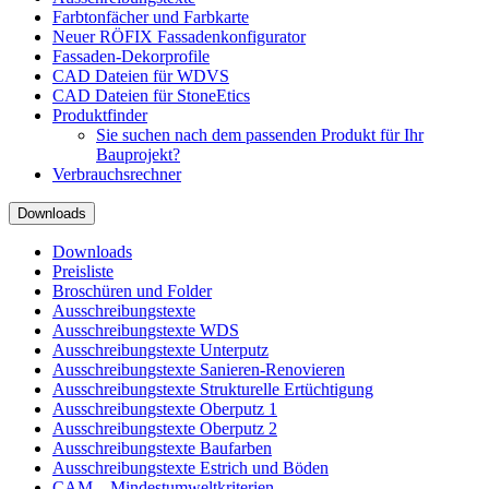
Farbtonfächer und Farbkarte
Neuer RÖFIX Fassadenkonfigurator
Fassaden-Dekorprofile
CAD Dateien für WDVS
CAD Dateien für StoneEtics
Produktfinder
Sie suchen nach dem passenden Produkt für Ihr
Bauprojekt?
Verbrauchsrechner
Downloads
Downloads
Preisliste
Broschüren und Folder
Ausschreibungstexte
Ausschreibungstexte WDS
Ausschreibungstexte Unterputz
Ausschreibungstexte Sanieren-Renovieren
Ausschreibungstexte Strukturelle Ertüchtigung
Ausschreibungstexte Oberputz 1
Ausschreibungstexte Oberputz 2
Ausschreibungstexte Baufarben
Ausschreibungstexte Estrich und Böden
CAM – Mindestumweltkriterien