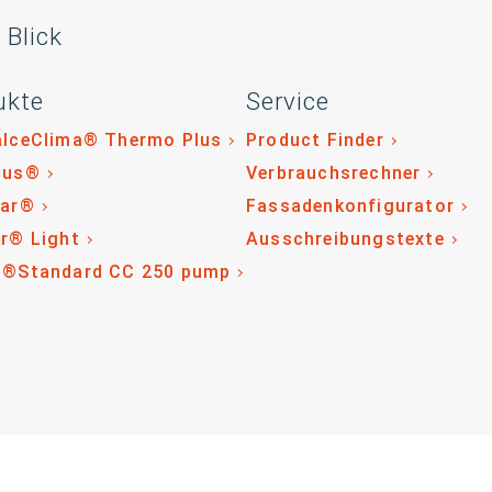
 Blick
ukte
Service
alceClima® Thermo Plus
Product Finder
lus®
Verbrauchsrechner
tar®
Fassadenkonfigurator
r® Light
Ausschreibungstexte
o®Standard CC 250 pump