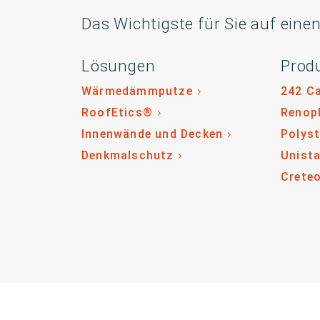
Das Wichtigste für Sie auf einen
Lösungen
Prod
Wärmedämmputze
242 C
RoofEtics®
Renop
Innenwände und Decken
Polys
Denkmalschutz
Unista
Crete