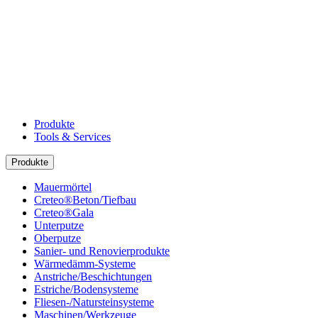
Produkte
Tools & Services
Produkte
Mauermörtel
Creteo®Beton/Tiefbau
Creteo®Gala
Unterputze
Oberputze
Sanier- und Renovierprodukte
Wärmedämm-Systeme
Anstriche/Beschichtungen
Estriche/Bodensysteme
Fliesen-/Natursteinsysteme
Maschinen/Werkzeuge