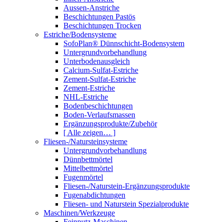
Aussen-Anstriche
Beschichtungen Pastös
Beschichtungen Trocken
Estriche/Bodensysteme
SofoPlan® Dünnschicht-Bodensystem
Untergrundvorbehandlung
Unterbodenausgleich
Calcium-Sulfat-Estriche
Zement-Sulfat-Estriche
Zement-Estriche
NHL-Estriche
Bodenbeschichtungen
Boden-Verlaufsmassen
Ergänzungsprodukte/Zubehör
[ Alle zeigen… ]
Fliesen-/Natursteinsysteme
Untergrundvorbehandlung
Dünnbettmörtel
Mittelbettmörtel
Fugenmörtel
Fliesen-/Naturstein-Ergänzungsprodukte
Fugenabdichtungen
Fliesen- und Naturstein Spezialprodukte
Maschinen/Werkzeuge
Feinputz-Maschinen