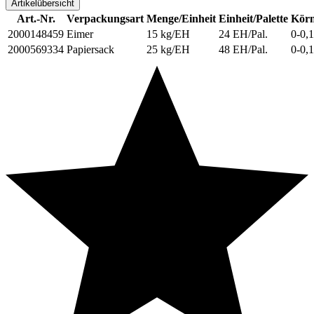
Artikelübersicht
Art.-Nr.
Verpackungsart
Menge/Einheit
Einheit/Palette
Körn
2000148459
Eimer
15 kg/EH
24 EH/Pal.
0-0,
2000569334
Papiersack
25 kg/EH
48 EH/Pal.
0-0,