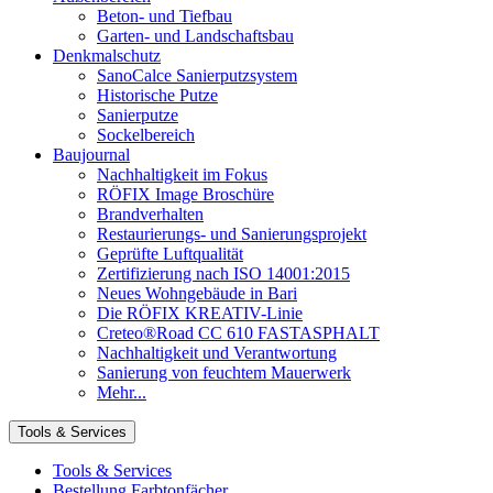
Beton- und Tiefbau
Garten- und Landschaftsbau
Denkmalschutz
SanoCalce Sanierputzsystem
Historische Putze
Sanierputze
Sockelbereich
Baujournal
Nachhaltigkeit im Fokus
RÖFIX Image Broschüre
Brandverhalten
Restaurierungs- und Sanierungsprojekt
Geprüfte Luftqualität
Zertifizierung nach ISO 14001:2015
Neues Wohngebäude in Bari
Die RÖFIX KREATIV-Linie
Creteo®Road CC 610 FASTASPHALT
Nachhaltigkeit und Verantwortung
Sanierung von feuchtem Mauerwerk
Mehr...
Tools & Services
Tools & Services
Bestellung Farbtonfächer