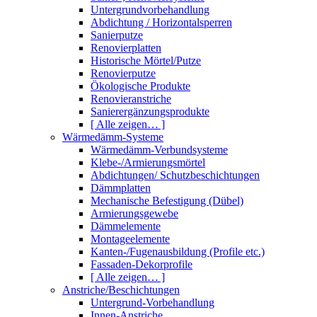
Untergrundvorbehandlung
Abdichtung / Horizontalsperren
Sanierputze
Renovierplatten
Historische Mörtel/Putze
Renovierputze
Ökologische Produkte
Renovieranstriche
Sanierergänzungsprodukte
[ Alle zeigen… ]
Wärmedämm-Systeme
Wärmedämm-Verbundsysteme
Klebe-/Armierungsmörtel
Abdichtungen/ Schutzbeschichtungen
Dämmplatten
Mechanische Befestigung (Dübel)
Armierungsgewebe
Dämmelemente
Montageelemente
Kanten-/Fugenausbildung (Profile etc.)
Fassaden-Dekorprofile
[ Alle zeigen… ]
Anstriche/Beschichtungen
Untergrund-Vorbehandlung
Innen-Anstriche