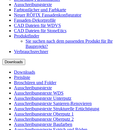
Ausschreibungstexte
Farbtonfächer und Farbkarte
Neuer RÖFIX Fassadenkonfigurator
Fassaden-Dekorprofile
CAD Dateien für WDVS
CAD Dateien für StoneEtics
Produktfinder
Sie suchen nach dem passenden Produkt für Ihr
Bauprojekt?
Verbrauchsrechner
Downloads
Downloads
Preisliste
Broschüren und Folder
Ausschreibungstexte
Ausschreibungstexte WDS
Ausschreibungstexte Unterputz
Ausschreibungstexte Sanieren-Renovieren
Ausschreibungstexte Strukturelle Ertüchtigung
Ausschreibungstexte Oberputz 1
Ausschreibungstexte Oberputz 2
Ausschreibungstexte Baufarben
Ausschreibungstexte Estrich und Böden