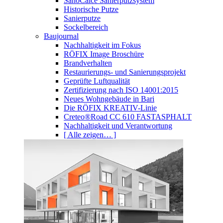
SanoCalce Sanierputzsystem
Historische Putze
Sanierputze
Sockelbereich
Baujournal
Nachhaltigkeit im Fokus
RÖFIX Image Broschüre
Brandverhalten
Restaurierungs- und Sanierungsprojekt
Geprüfte Luftqualität
Zertifizierung nach ISO 14001:2015
Neues Wohngebäude in Bari
Die RÖFIX KREATIV-Linie
Creteo®Road CC 610 FASTASPHALT
Nachhaltigkeit und Verantwortung
[ Alle zeigen… ]