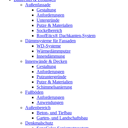
Außenfassade
Gestaltung
Anforderungen
Untergründe
Putze & Materialien
Sockelbereich
RoofEtics® Dachkanten-System
Dämmsysteme für Fassaden
WD-Systeme
Wärmedämmputze
Innendämmung
Innenwände & Decken
Gestaltung
Anforderungen
Putzuntergründe
Putze & Materialien
Schimmelsanierung
Fußböden
Anforderungen
Anwendungen
Außenbereich
Beton- und Tiefbau
Garten- und Landschaftsbau
Denkmalschutz