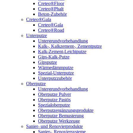
Creteo®Floor
Creteo®Phalt
Beton-Zubehör
Creteo®Gala
Creteo®Gala
Creteo®Road
Unterputze
Untergrundvorbehandlung
Kalk-, Kalkzement-, Zementputze
Kalk-Zement-Leichtputze
Gips-Kalk-Putze
Gipsputze
Wärmedämmputze
Spezial-Unterputze
Unterputzzubehör
Oberputze
Untergrundvorbehandlung
Oberputze Pulver
Oberputze Pastös
Spezialoberputze
Oberputzergänzungsprodukte
Oberputze Bemusterung
Oberputze Werkzeuge
Sanier- und Renovierprodukte
Sanier-, Renoviersysteme